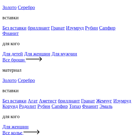
Золото
Серебро
вставки
Без вставки
бриллиант
Гранат
Изумруд
Рубин
Сапфир
Фианит
для кого
Для детей
Для женщин
Для мужчин
Все броши
материал
Золото
Серебро
вставки
Без вставки
Агат
Аметист
бриллиант
Гранат
Жемчуг
Изумруд
Корунд
Родолит
Рубин
Сапфир
Топаз
Фианит
Эмаль
для кого
Для женщин
Все колье