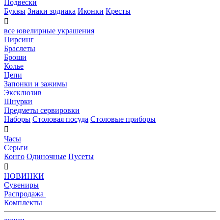
Подвески
Буквы
Знаки зодиака
Иконки
Кресты

все ювелирные украшения
Пирсинг
Браслеты
Броши
Колье
Цепи
Запонки и зажимы
Эксклюзив
Шнурки
Предметы сервировки
Наборы
Столовая посуда
Столовые приборы

Часы
Серьги
Конго
Одиночные
Пусеты

НОВИНКИ
Сувениры
Распродажа
Комплекты