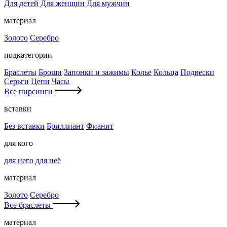
Для детей
Для женщин
Для мужчин
материал
Золото
Серебро
подкатегории
Браслеты
Броши
Запонки и зажимы
Колье
Кольца
Подвески
Серьги
Цепи
Часы
Все пирсинги
вставки
Без вставки
Бриллиант
Фианит
для кого
для него
для неё
материал
Золото
Серебро
Все браслеты
материал