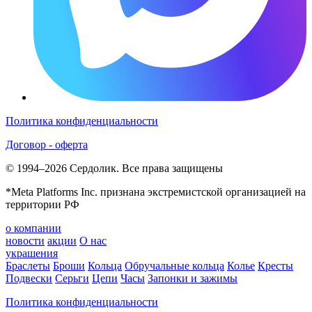
Политика конфиденциальности
Договор - оферта
© 1994–2026 Сердолик. Все права защищены
*Meta Platforms Inc. признана экстремистской организацией на
территории РФ
о компании
новости
акции
О нас
украшения
Браслеты
Броши
Кольца
Обручальные кольца
Колье
Кресты
Подвески
Серьги
Цепи
Часы
Запонки и зажимы
Политика конфиденциальности