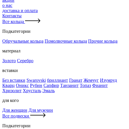
акции
о нас
доставка и оплата
Контакты
Все кольца
Подкатегории
Обручальные кольца
Помолвочные кольца
Прочие кольца
материал
Золото
Серебро
вставки
Без вставки
Swarovski
бриллиант
Гранат
Жемчуг
Изумруд
Кварц
Оникс
Рубин
Сапфир
Танзанит
Топаз
Фианит
Хризолит
Хрусталь
Эмаль
для кого
Для женщин
Для мужчин
Все подвески
Подкатегории