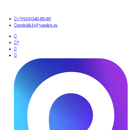

+7(910)340-89-89

serdolik1i@yandex.ru

*

