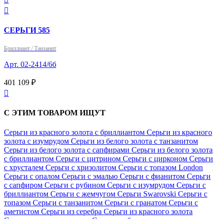

СЕРЬГИ 585
Бриллиант / Танзанит
Арт. 02-2414/6б
401 109 ₽

С ЭТИМ ТОВАРОМ ИЩУТ
Серьги из красного золота с бриллиантом
Серьги из красного
золота с изумрудом
Серьги из белого золота с танзанитом
Серьги из белого золота с сапфирами
Серьги из белого золота
с бриллиантом
Серьги с цитрином
Серьги с цирконом
Серьги
с хрусталем
Серьги с хризолитом
Серьги с топазом London
Серьги с опалом
Серьги с эмалью
Серьги с фианитом
Серьги
с сапфиром
Серьги с рубином
Серьги с изумрудом
Серьги с
бриллиантом
Серьги с жемчугом
Серьги Swarovski
Серьги с
топазом
Серьги с танзанитом
Серьги с гранатом
Серьги с
аметистом
Серьги из серебра
Серьги из красного золота