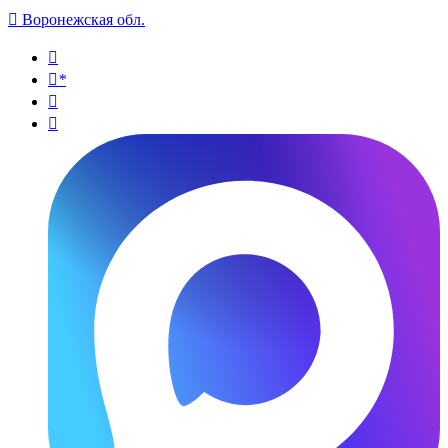

Воронежская обл.

*

