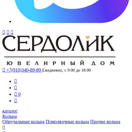




+7(910)340-89-89
Ежедневно, с 9:00 до 18:00



0

каталог
Кольца
Обручальные кольца
Помолвочные кольца
Прочие кольца
