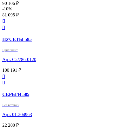
90 106 ₽
-10%
81 095 ₽


ПУСЕТЫ 585
Бриллиант
Арт. С2/786-0120
100 191 ₽


СЕРЬГИ 585
Без вставки
Арт. 01-204963
22 200 ₽