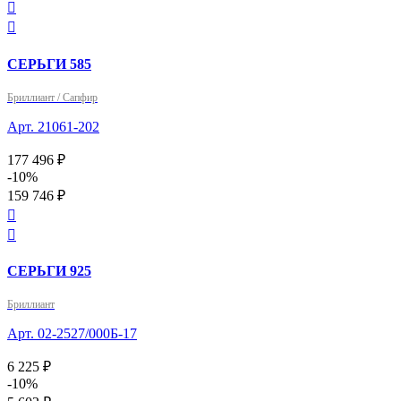


СЕРЬГИ 585
Бриллиант / Сапфир
Арт. 21061-202
177 496 ₽
-10%
159 746 ₽


СЕРЬГИ 925
Бриллиант
Арт. 02-2527/000Б-17
6 225 ₽
-10%