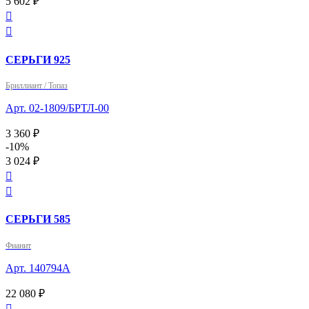
5 602 ₽


СЕРЬГИ 925
Бриллиант / Топаз
Арт. 02-1809/БРТЛ-00
3 360 ₽
-10%
3 024 ₽


СЕРЬГИ 585
Фианит
Арт. 140794А
22 080 ₽
