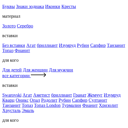
Буквы
Знаки зодиака
Иконки
Кресты
материал
Золото
Серебро
вставки
Без вставки
Агат
бриллиант
Изумруд
Рубин
Сапфир
Танзанит
Топаз
Фианит
для кого
Для детей
Для женщин
Для мужчин
все категории
вставки
Swarovski
Агат
Аметист
бриллиант
Гранат
Жемчуг
Изумруд
Кварц
Оникс
Опал
Родолит
Рубин
Сапфир
Султанит
Танзанит
Топаз
Топаз London
Турмалин
Фианит
Хризолит
Хрусталь
Эмаль
для кого