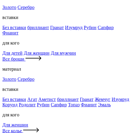
Золото
Серебро
вставки
Без вставки
бриллиант
Гранат
Изумруд
Рубин
Сапфир
Фианит
для кого
Для детей
Для женщин
Для мужчин
Все броши
материал
Золото
Серебро
вставки
Без вставки
Агат
Аметист
бриллиант
Гранат
Жемчуг
Изумруд
Корунд
Родолит
Рубин
Сапфир
Топаз
Фианит
Эмаль
для кого
Для женщин
Все колье