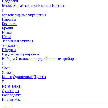
Подвески
Буквы
Знаки зодиака
Иконки
Кресты

все ювелирные украшения
Пирсинг
Браслеты
Броши
Колье
Цепи
Запонки и зажимы
Эксклюзив
Шнурки
Предметы сервировки
Наборы
Столовая посуда
Столовые приборы

Часы
Серьги
Конго
Одиночные
Пусеты

НОВИНКИ
Сувениры
Распродажа
Комплекты