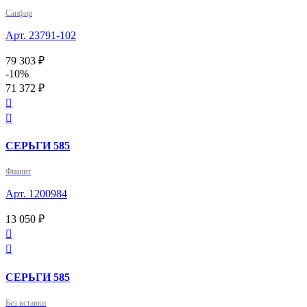
Сапфир
Арт. 23791-102
79 303 ₽
-10%
71 372 ₽


СЕРЬГИ 585
Фианит
Арт. 1200984
13 050 ₽


СЕРЬГИ 585
Без вставки