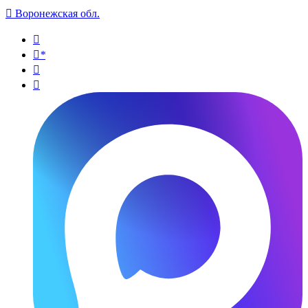

Воронежская обл.

*

