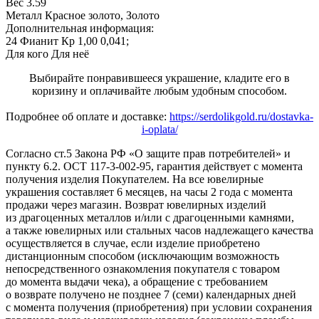
Вес
3.59
Металл
Красное золото, Золото
Дополнительная информация:
24 Фианит Кр 1,00 0,041;
Для кого
Для неё
Выбирайте понравившееся украшение, кладите его в
коризину и оплачивайте любым удобным способом.
Подробнее об оплате и доставке:
https://serdolikgold.ru/dostavka-
i-oplata/
Согласно ст.5 Закона РФ «О защите прав потребителей» и
пункту 6.2. ОСТ 117-3-002-95, гарантия действует с момента
получения изделия Покупателем. На все ювелирные
украшения составляет 6 месяцев, на часы 2 года с момента
продажи через магазин. Возврат ювелирных изделий
из драгоценных металлов и/или с драгоценными камнями,
а также ювелирных или стальных часов надлежащего качества
осуществляется в случае, если изделие приобретено
дистанционным способом (исключающим возможность
непосредственного ознакомления покупателя с товаром
до момента выдачи чека), а обращение с требованием
о возврате получено не позднее 7 (семи) календарных дней
с момента получения (приобретения) при условии сохранения