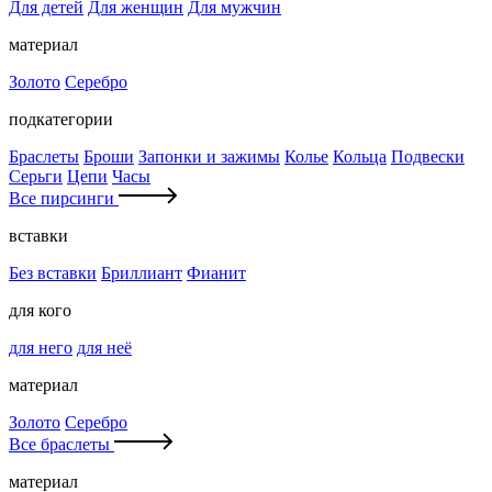
Для детей
Для женщин
Для мужчин
материал
Золото
Серебро
подкатегории
Браслеты
Броши
Запонки и зажимы
Колье
Кольца
Подвески
Серьги
Цепи
Часы
Все пирсинги
вставки
Без вставки
Бриллиант
Фианит
для кого
для него
для неё
материал
Золото
Серебро
Все браслеты
материал