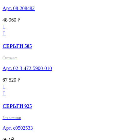
Арт. 08-208482
48 960 ₽


СЕРЬГИ 585
Султанит
Арт. 02-3-472-5900-010
67 520 ₽


СЕРЬГИ 925
Без вставки
Арт. с0502533
662 ₽