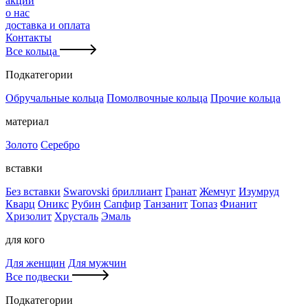
акции
о нас
доставка и оплата
Контакты
Все кольца
Подкатегории
Обручальные кольца
Помолвочные кольца
Прочие кольца
материал
Золото
Серебро
вставки
Без вставки
Swarovski
бриллиант
Гранат
Жемчуг
Изумруд
Кварц
Оникс
Рубин
Сапфир
Танзанит
Топаз
Фианит
Хризолит
Хрусталь
Эмаль
для кого
Для женщин
Для мужчин
Все подвески
Подкатегории