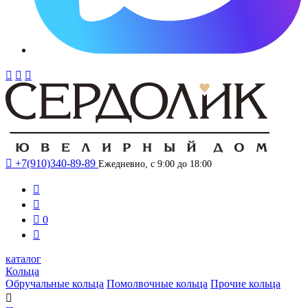




+7(910)340-89-89
Ежедневно, с 9:00 до 18:00



0

каталог
Кольца
Обручальные кольца
Помолвочные кольца
Прочие кольца
