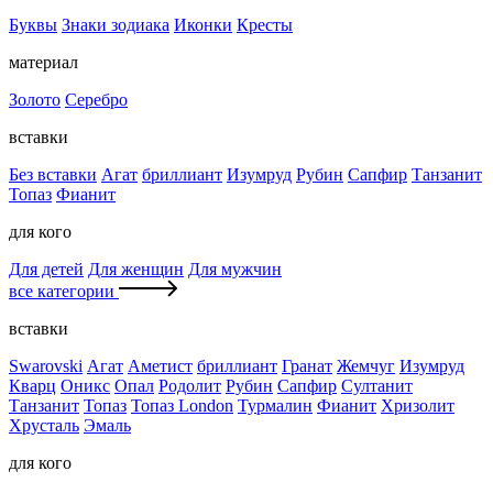
Буквы
Знаки зодиака
Иконки
Кресты
материал
Золото
Серебро
вставки
Без вставки
Агат
бриллиант
Изумруд
Рубин
Сапфир
Танзанит
Топаз
Фианит
для кого
Для детей
Для женщин
Для мужчин
все категории
вставки
Swarovski
Агат
Аметист
бриллиант
Гранат
Жемчуг
Изумруд
Кварц
Оникс
Опал
Родолит
Рубин
Сапфир
Султанит
Танзанит
Топаз
Топаз London
Турмалин
Фианит
Хризолит
Хрусталь
Эмаль
для кого