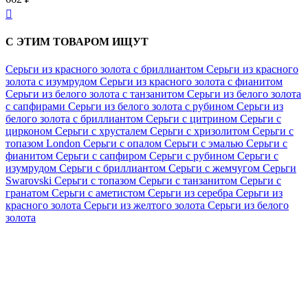

С ЭТИМ ТОВАРОМ ИЩУТ
Серьги из красного золота с бриллиантом
Серьги из красного
золота с изумрудом
Серьги из красного золота с фианитом
Серьги из белого золота с танзанитом
Серьги из белого золота
с сапфирами
Серьги из белого золота с рубином
Серьги из
белого золота с бриллиантом
Серьги с цитрином
Серьги с
цирконом
Серьги с хрусталем
Серьги с хризолитом
Серьги с
топазом London
Серьги с опалом
Серьги с эмалью
Серьги с
фианитом
Серьги с сапфиром
Серьги с рубином
Серьги с
изумрудом
Серьги с бриллиантом
Серьги с жемчугом
Серьги
Swarovski
Серьги с топазом
Серьги с танзанитом
Серьги с
гранатом
Серьги с аметистом
Серьги из серебра
Серьги из
красного золота
Серьги из желтого золота
Серьги из белого
золота