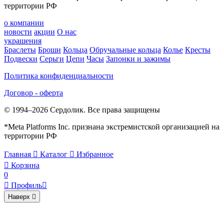
территории РФ
о компании
новости
акции
О нас
украшения
Браслеты
Броши
Кольца
Обручальные кольца
Колье
Кресты
Подвески
Серьги
Цепи
Часы
Запонки и зажимы
Политика конфиденциальности
Договор - оферта
© 1994–2026 Сердолик. Все права защищены
*Meta Platforms Inc. признана экстремистской организацией на
территории РФ
Главная

Каталог

Избранное

Корзина
0

Профиль

Наверх
