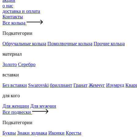
акции
о нас
доставка и оплата
Контакты
Все кольца
Подкатегории
Обручальные кольца
Помолвочные кольца
Прочие кольца
материал
Золото
Серебро
вставки
Без вставки
Swarovski
бриллиант
Гранат
Жемчуг
Изумруд
Квар
для кого
Для женщин
Для мужчин
Все подвески
Подкатегории
Буквы
Знаки зодиака
Иконки
Кресты