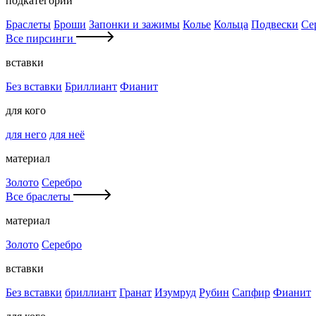
подкатегории
Браслеты
Броши
Запонки и зажимы
Колье
Кольца
Подвески
Се
Все пирсинги
вставки
Без вставки
Бриллиант
Фианит
для кого
для него
для неё
материал
Золото
Серебро
Все браслеты
материал
Золото
Серебро
вставки
Без вставки
бриллиант
Гранат
Изумруд
Рубин
Сапфир
Фианит