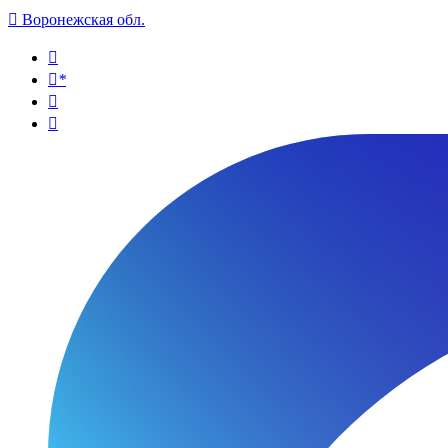

Воронежская обл.

*

