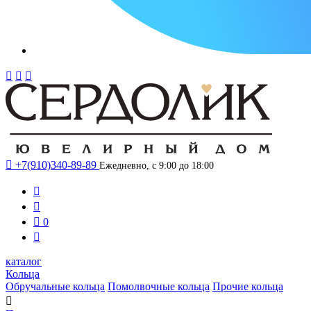




+7(910)340-89-89
Ежедневно, с 9:00 до 18:00



0

каталог
Кольца
Обручальные кольца
Помолвочные кольца
Прочие кольца
