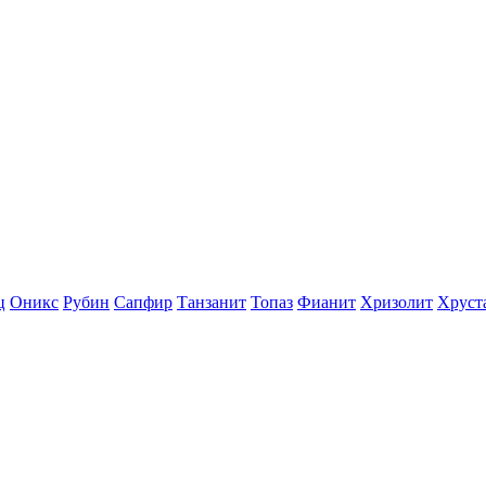
ц
Оникс
Рубин
Сапфир
Танзанит
Топаз
Фианит
Хризолит
Хруст