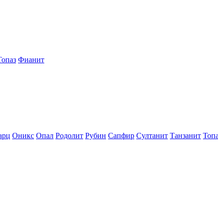
Топаз
Фианит
арц
Оникс
Опал
Родолит
Рубин
Сапфир
Султанит
Танзанит
Топ