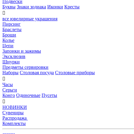
Подвески
Буквы
Знаки зодиака
Иконки
Кресты

все ювелирные украшения
Пирсинг
Браслеты
Броши
Колье
Цепи
Запонки и зажимы
Эксклюзив
Шнурки
Предметы сервировки
Наборы
Столовая посуда
Столовые приборы

Часы
Серьги
Конго
Одиночные
Пусеты

НОВИНКИ
Сувениры
Распродажа
Комплекты