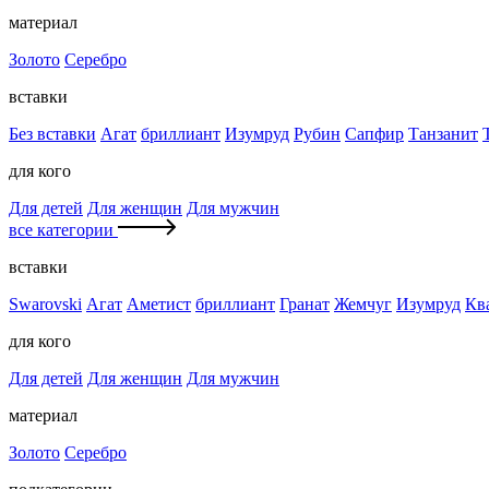
материал
Золото
Серебро
вставки
Без вставки
Агат
бриллиант
Изумруд
Рубин
Сапфир
Танзанит
для кого
Для детей
Для женщин
Для мужчин
все категории
вставки
Swarovski
Агат
Аметист
бриллиант
Гранат
Жемчуг
Изумруд
Кв
для кого
Для детей
Для женщин
Для мужчин
материал
Золото
Серебро