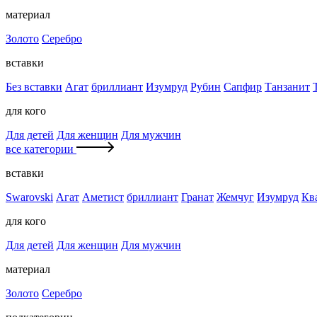
материал
Золото
Серебро
вставки
Без вставки
Агат
бриллиант
Изумруд
Рубин
Сапфир
Танзанит
для кого
Для детей
Для женщин
Для мужчин
все категории
вставки
Swarovski
Агат
Аметист
бриллиант
Гранат
Жемчуг
Изумруд
Кв
для кого
Для детей
Для женщин
Для мужчин
материал
Золото
Серебро