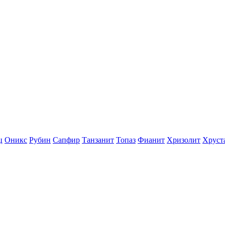
ц
Оникс
Рубин
Сапфир
Танзанит
Топаз
Фианит
Хризолит
Хруст