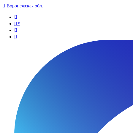

Воронежская обл.

*

