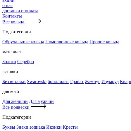
акции
о нас
доставка и оплата
Контакты
Все кольца
Подкатегории
Обручальные кольца
Помолвочные кольца
Прочие кольца
материал
Золото
Серебро
вставки
Без вставки
Swarovski
бриллиант
Гранат
Жемчуг
Изумруд
Квар
для кого
Для женщин
Для мужчин
Все подвески
Подкатегории
Буквы
Знаки зодиака
Иконки
Кресты