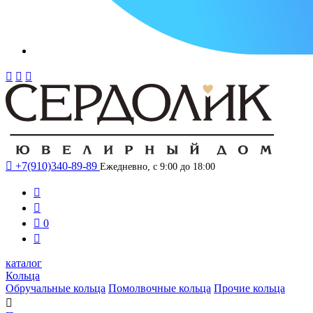




+7(910)340-89-89
Ежедневно, с 9:00 до 18:00



0

каталог
Кольца
Обручальные кольца
Помолвочные кольца
Прочие кольца
