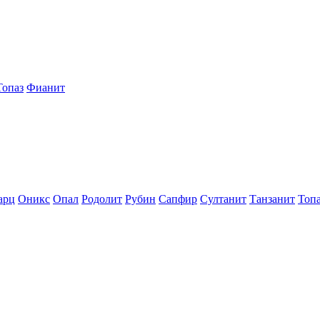
Топаз
Фианит
арц
Оникс
Опал
Родолит
Рубин
Сапфир
Султанит
Танзанит
Топ