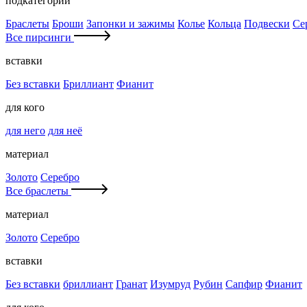
подкатегории
Браслеты
Броши
Запонки и зажимы
Колье
Кольца
Подвески
Се
Все пирсинги
вставки
Без вставки
Бриллиант
Фианит
для кого
для него
для неё
материал
Золото
Серебро
Все браслеты
материал
Золото
Серебро
вставки
Без вставки
бриллиант
Гранат
Изумруд
Рубин
Сапфир
Фианит