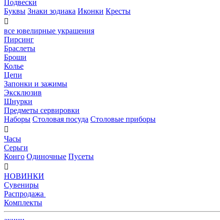
Подвески
Буквы
Знаки зодиака
Иконки
Кресты

все ювелирные украшения
Пирсинг
Браслеты
Броши
Колье
Цепи
Запонки и зажимы
Эксклюзив
Шнурки
Предметы сервировки
Наборы
Столовая посуда
Столовые приборы

Часы
Серьги
Конго
Одиночные
Пусеты

НОВИНКИ
Сувениры
Распродажа
Комплекты