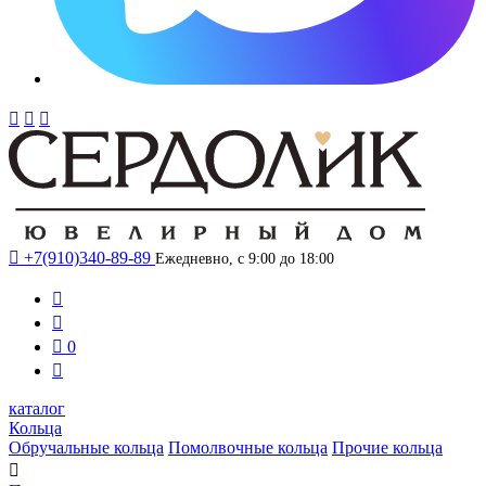




+7(910)340-89-89
Ежедневно, с 9:00 до 18:00



0

каталог
Кольца
Обручальные кольца
Помолвочные кольца
Прочие кольца
