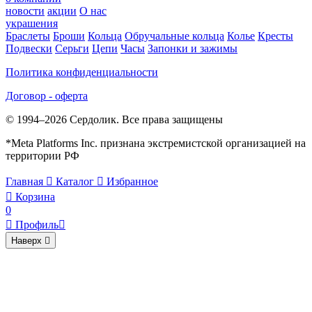
новости
акции
О нас
украшения
Браслеты
Броши
Кольца
Обручальные кольца
Колье
Кресты
Подвески
Серьги
Цепи
Часы
Запонки и зажимы
Политика конфиденциальности
Договор - оферта
© 1994–2026 Сердолик. Все права защищены
*Meta Platforms Inc. признана экстремистской организацией на
территории РФ
Главная

Каталог

Избранное

Корзина
0

Профиль

Наверх
