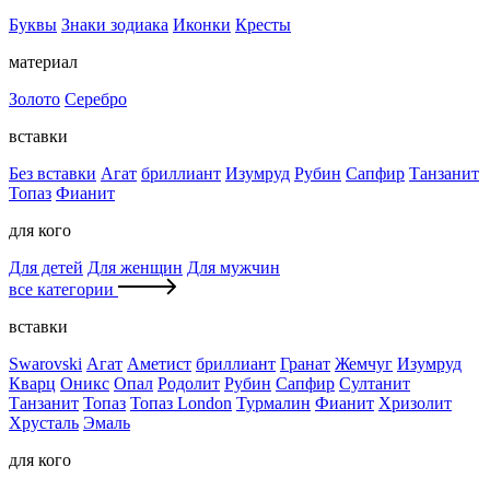
Буквы
Знаки зодиака
Иконки
Кресты
материал
Золото
Серебро
вставки
Без вставки
Агат
бриллиант
Изумруд
Рубин
Сапфир
Танзанит
Топаз
Фианит
для кого
Для детей
Для женщин
Для мужчин
все категории
вставки
Swarovski
Агат
Аметист
бриллиант
Гранат
Жемчуг
Изумруд
Кварц
Оникс
Опал
Родолит
Рубин
Сапфир
Султанит
Танзанит
Топаз
Топаз London
Турмалин
Фианит
Хризолит
Хрусталь
Эмаль
для кого