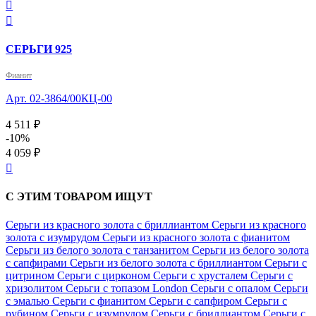


СЕРЬГИ 925
Фианит
Арт. 02-3864/00КЦ-00
4 511 ₽
-10%
4 059 ₽

С ЭТИМ ТОВАРОМ ИЩУТ
Серьги из красного золота с бриллиантом
Серьги из красного
золота с изумрудом
Серьги из красного золота с фианитом
Серьги из белого золота с танзанитом
Серьги из белого золота
с сапфирами
Серьги из белого золота с бриллиантом
Серьги с
цитрином
Серьги с цирконом
Серьги с хрусталем
Серьги с
хризолитом
Серьги с топазом London
Серьги с опалом
Серьги
с эмалью
Серьги с фианитом
Серьги с сапфиром
Серьги с
рубином
Серьги с изумрудом
Серьги с бриллиантом
Серьги с