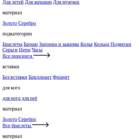
Для детей
Для женщин
Для мужчин
материал
Золото
Серебро
подкатегории
Браслеты
Броши
Запонки и зажимы
Колье
Кольца
Подвески
Серьги
Цепи
Часы
Все пирсинги
вставки
Без вставки
Бриллиант
Фианит
для кого
для него
для неё
материал
Золото
Серебро
Все браслеты
материал