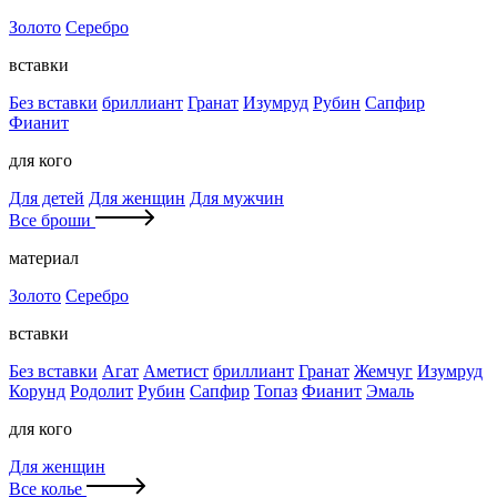
Золото
Серебро
вставки
Без вставки
бриллиант
Гранат
Изумруд
Рубин
Сапфир
Фианит
для кого
Для детей
Для женщин
Для мужчин
Все броши
материал
Золото
Серебро
вставки
Без вставки
Агат
Аметист
бриллиант
Гранат
Жемчуг
Изумруд
Корунд
Родолит
Рубин
Сапфир
Топаз
Фианит
Эмаль
для кого
Для женщин
Все колье