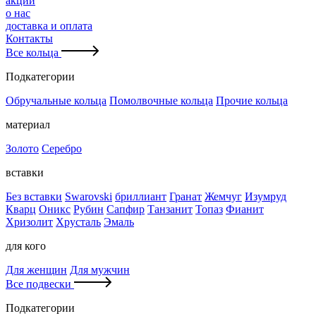
акции
о нас
доставка и оплата
Контакты
Все кольца
Подкатегории
Обручальные кольца
Помолвочные кольца
Прочие кольца
материал
Золото
Серебро
вставки
Без вставки
Swarovski
бриллиант
Гранат
Жемчуг
Изумруд
Кварц
Оникс
Рубин
Сапфир
Танзанит
Топаз
Фианит
Хризолит
Хрусталь
Эмаль
для кого
Для женщин
Для мужчин
Все подвески
Подкатегории