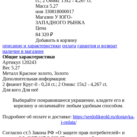
ct.; 2 Оникс 15х2 - 4,267 ct.
Масса
5.27
инв
330818000017
Магазин
У ЮГО-
ЗАПАДНОГО РЫНКА
Цена
84 320 ₽
Добавить в корзину
описание и характеристики
оплата
гарантия и возврат
наличие в магазине
Общие характеристики
Артикул
120243
Вес
5.27
Металл
Красное золото, Золото
Дополнительная информация:
2 фианит Круг-0 - 0,24 ct.; 2 Оникс 15х2 - 4,267 ct.
Для кого
Для неё
Выбирайте понравившееся украшение, кладите его в
коризину и оплачивайте любым удобным способом.
Подробнее об оплате и доставке:
https://serdolikgold.ru/dostavka-
i-oplata/
Согласно ст.5 Закона РФ «О защите прав потребителей» и