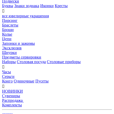
Подвески
Буквы
Знаки зодиака
Иконки
Кресты

все ювелирные украшения
Пирсинг
Браслеты
Броши
Колье
Цепи
Запонки и зажимы
Эксклюзив
Шнурки
Предметы сервировки
Наборы
Столовая посуда
Столовые приборы

Часы
Серьги
Конго
Одиночные
Пусеты

НОВИНКИ
Сувениры
Распродажа
Комплекты