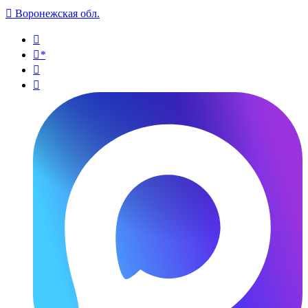

Воронежская обл.

*

