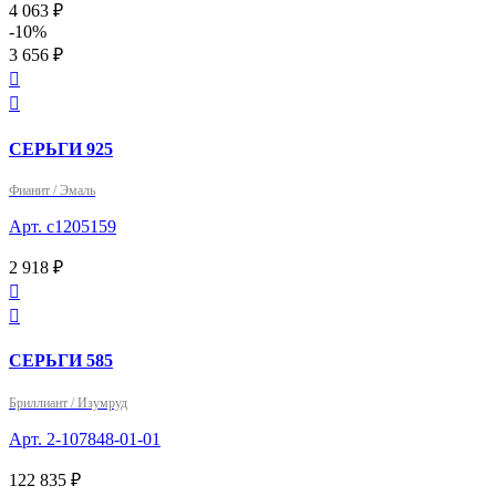
4 063 ₽
-10%
3 656 ₽


СЕРЬГИ 925
Фианит / Эмаль
Арт. с1205159
2 918 ₽


СЕРЬГИ 585
Бриллиант / Изумруд
Арт. 2-107848-01-01
122 835 ₽