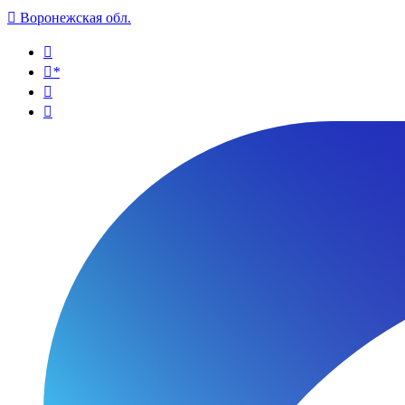

Воронежская обл.

*

