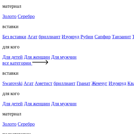
материал
Золото
Серебро
вставки
Без вставки
Агат
бриллиант
Изумруд
Рубин
Сапфир
Танзанит
для кого
Для детей
Для женщин
Для мужчин
все категории
вставки
Swarovski
Агат
Аметист
бриллиант
Гранат
Жемчуг
Изумруд
Кв
для кого
Для детей
Для женщин
Для мужчин
материал
Золото
Серебро