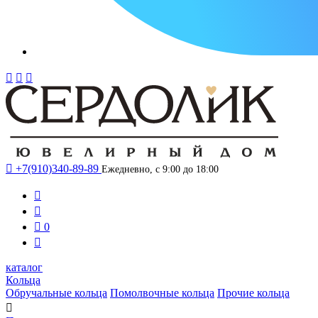




+7(910)340-89-89
Ежедневно, с 9:00 до 18:00



0

каталог
Кольца
Обручальные кольца
Помолвочные кольца
Прочие кольца
