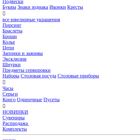
Подвески
Буквы
Знаки зодиака
Иконки
Кресты

все ювелирные украшения
Пирсинг
Браслеты
Броши
Колье
Цепи
Запонки и зажимы
Эксклюзив
Шнурки
Предметы сервировки
Наборы
Столовая посуда
Столовые приборы

Часы
Серьги
Конго
Одиночные
Пусеты

НОВИНКИ
Сувениры
Распродажа
Комплекты