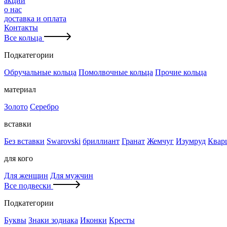
акции
о нас
доставка и оплата
Контакты
Все кольца
Подкатегории
Обручальные кольца
Помолвочные кольца
Прочие кольца
материал
Золото
Серебро
вставки
Без вставки
Swarovski
бриллиант
Гранат
Жемчуг
Изумруд
Квар
для кого
Для женщин
Для мужчин
Все подвески
Подкатегории
Буквы
Знаки зодиака
Иконки
Кресты