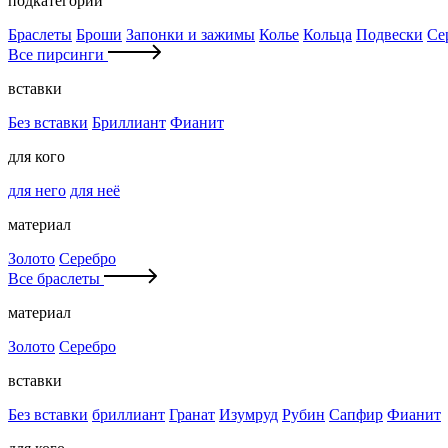
подкатегории
Браслеты
Броши
Запонки и зажимы
Колье
Кольца
Подвески
Се
Все пирсинги
вставки
Без вставки
Бриллиант
Фианит
для кого
для него
для неё
материал
Золото
Серебро
Все браслеты
материал
Золото
Серебро
вставки
Без вставки
бриллиант
Гранат
Изумруд
Рубин
Сапфир
Фианит