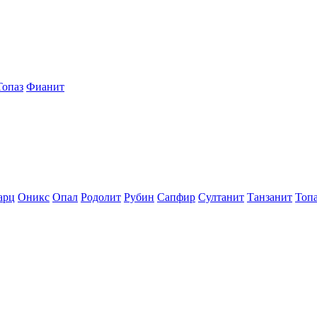
Топаз
Фианит
арц
Оникс
Опал
Родолит
Рубин
Сапфир
Султанит
Танзанит
Топ