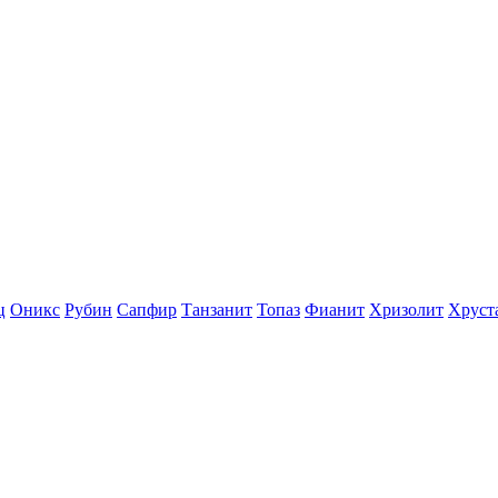
ц
Оникс
Рубин
Сапфир
Танзанит
Топаз
Фианит
Хризолит
Хруст