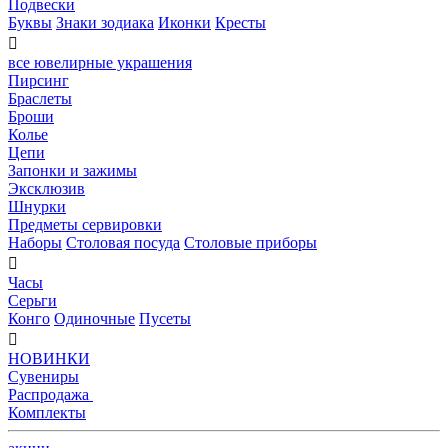
Подвески
Буквы
Знаки зодиака
Иконки
Кресты

все ювелирные украшения
Пирсинг
Браслеты
Броши
Колье
Цепи
Запонки и зажимы
Эксклюзив
Шнурки
Предметы сервировки
Наборы
Столовая посуда
Столовые приборы

Часы
Серьги
Конго
Одиночные
Пусеты

НОВИНКИ
Сувениры
Распродажа
Комплекты