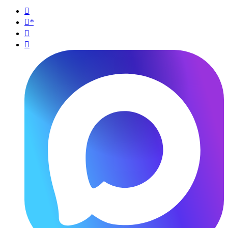

*

