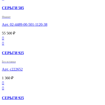
СЕРЬГИ 585
Фианит
Арт. 02-4489-00-501-1120-38
55 500 ₽


СЕРЬГИ 925
Без вставки
Арт. с222652
1 360 ₽


СЕРЬГИ 925