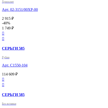
Хризолит
Арт. 02-3151/00ХР-00
2 915 ₽
-40%
1 749 ₽


СЕРЬГИ 585
Рубин
Арт. С1550-104
114 609 ₽


СЕРЬГИ 585
Без вставки