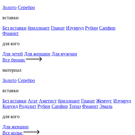
Золото
Серебро
вставки
Без вставки
бриллиант
Гранат
Изумруд
Рубин
Сапфир
Фианит
для кого
Для детей
Для женщин
Для мужчин
Все броши
материал
Золото
Серебро
вставки
Без вставки
Агат
Аметист
бриллиант
Гранат
Жемчуг
Изумруд
Корунд
Родолит
Рубин
Сапфир
Топаз
Фианит
Эмаль
для кого
Для женщин
Все колье