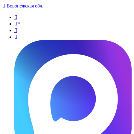

Воронежская обл.

*

