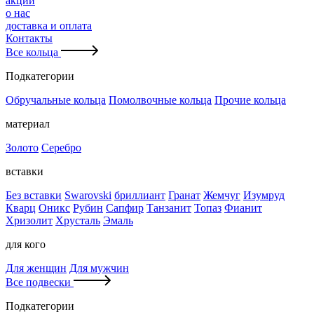
акции
о нас
доставка и оплата
Контакты
Все кольца
Подкатегории
Обручальные кольца
Помолвочные кольца
Прочие кольца
материал
Золото
Серебро
вставки
Без вставки
Swarovski
бриллиант
Гранат
Жемчуг
Изумруд
Кварц
Оникс
Рубин
Сапфир
Танзанит
Топаз
Фианит
Хризолит
Хрусталь
Эмаль
для кого
Для женщин
Для мужчин
Все подвески
Подкатегории