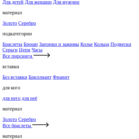
Для детей
Для женщин
Для мужчин
материал
Золото
Серебро
подкатегории
Браслеты
Броши
Запонки и зажимы
Колье
Кольца
Подвески
Серьги
Цепи
Часы
Все пирсинги
вставки
Без вставки
Бриллиант
Фианит
для кого
для него
для неё
материал
Золото
Серебро
Все браслеты
материал