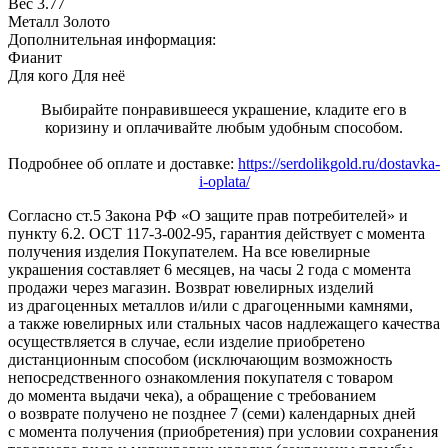
Вес
3.77
Металл
Золото
Дополнительная информация:
Фианит
Для кого
Для неё
Выбирайте понравившееся украшение, кладите его в
коризину и оплачивайте любым удобным способом.
Подробнее об оплате и доставке:
https://serdolikgold.ru/dostavka-
i-oplata/
Согласно ст.5 Закона РФ «О защите прав потребителей» и
пункту 6.2. ОСТ 117-3-002-95, гарантия действует с момента
получения изделия Покупателем. На все ювелирные
украшения составляет 6 месяцев, на часы 2 года с момента
продажи через магазин. Возврат ювелирных изделий
из драгоценных металлов и/или с драгоценными камнями,
а также ювелирных или стальных часов надлежащего качества
осуществляется в случае, если изделие приобретено
дистанционным способом (исключающим возможность
непосредственного ознакомления покупателя с товаром
до момента выдачи чека), а обращение с требованием
о возврате получено не позднее 7 (семи) календарных дней
с момента получения (приобретения) при условии сохранения