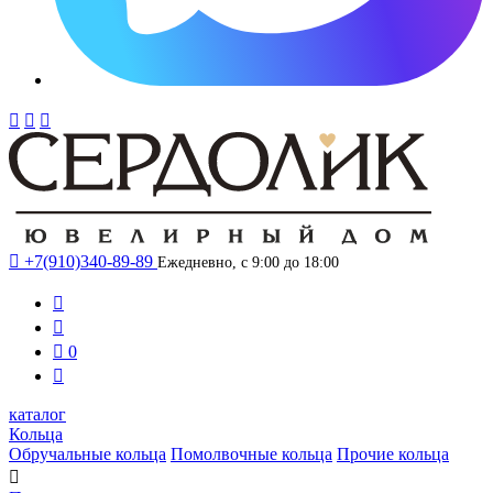




+7(910)340-89-89
Ежедневно, с 9:00 до 18:00



0

каталог
Кольца
Обручальные кольца
Помолвочные кольца
Прочие кольца
