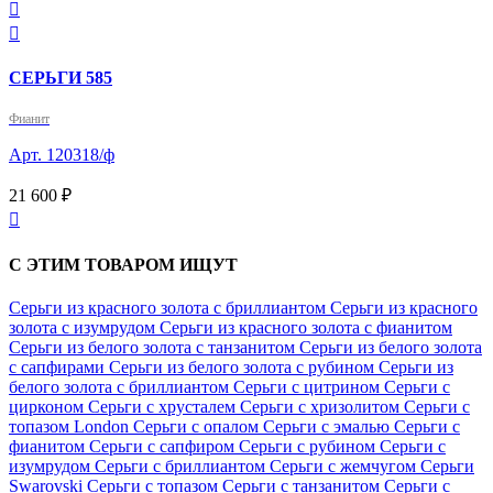


СЕРЬГИ 585
Фианит
Арт. 120318/ф
21 600 ₽

С ЭТИМ ТОВАРОМ ИЩУТ
Серьги из красного золота с бриллиантом
Серьги из красного
золота с изумрудом
Серьги из красного золота с фианитом
Серьги из белого золота с танзанитом
Серьги из белого золота
с сапфирами
Серьги из белого золота с рубином
Серьги из
белого золота с бриллиантом
Серьги с цитрином
Серьги с
цирконом
Серьги с хрусталем
Серьги с хризолитом
Серьги с
топазом London
Серьги с опалом
Серьги с эмалью
Серьги с
фианитом
Серьги с сапфиром
Серьги с рубином
Серьги с
изумрудом
Серьги с бриллиантом
Серьги с жемчугом
Серьги
Swarovski
Серьги с топазом
Серьги с танзанитом
Серьги с