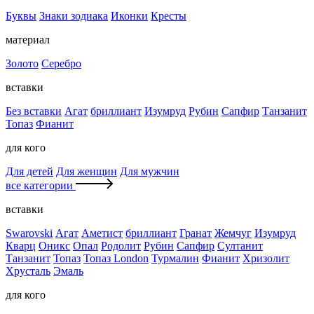
Буквы
Знаки зодиака
Иконки
Кресты
материал
Золото
Серебро
вставки
Без вставки
Агат
бриллиант
Изумруд
Рубин
Сапфир
Танзанит
Топаз
Фианит
для кого
Для детей
Для женщин
Для мужчин
все категории
вставки
Swarovski
Агат
Аметист
бриллиант
Гранат
Жемчуг
Изумруд
Кварц
Оникс
Опал
Родолит
Рубин
Сапфир
Султанит
Танзанит
Топаз
Топаз London
Турмалин
Фианит
Хризолит
Хрусталь
Эмаль
для кого