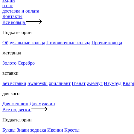
акции
о нас
доставка и оплата
Контакты
Все кольца
Подкатегории
Обручальные кольца
Помолвочные кольца
Прочие кольца
материал
Золото
Серебро
вставки
Без вставки
Swarovski
бриллиант
Гранат
Жемчуг
Изумруд
Квар
для кого
Для женщин
Для мужчин
Все подвески
Подкатегории
Буквы
Знаки зодиака
Иконки
Кресты