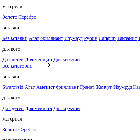
материал
Золото
Серебро
вставки
Без вставки
Агат
бриллиант
Изумруд
Рубин
Сапфир
Танзанит
для кого
Для детей
Для женщин
Для мужчин
все категории
вставки
Swarovski
Агат
Аметист
бриллиант
Гранат
Жемчуг
Изумруд
Кв
для кого
Для детей
Для женщин
Для мужчин
материал
Золото
Серебро