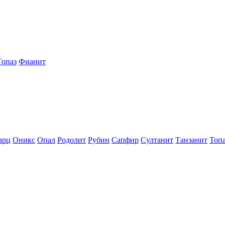
Топаз
Фианит
арц
Оникс
Опал
Родолит
Рубин
Сапфир
Султанит
Танзанит
Топ