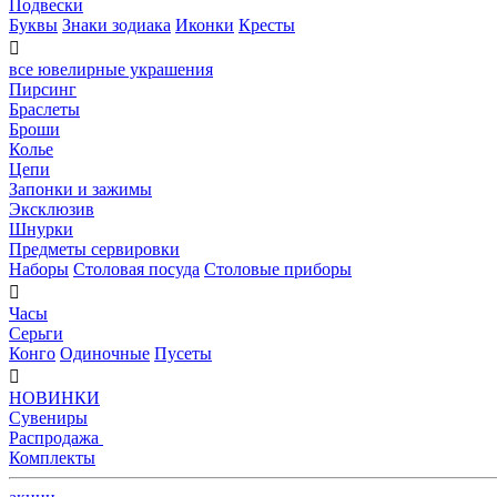
Подвески
Буквы
Знаки зодиака
Иконки
Кресты

все ювелирные украшения
Пирсинг
Браслеты
Броши
Колье
Цепи
Запонки и зажимы
Эксклюзив
Шнурки
Предметы сервировки
Наборы
Столовая посуда
Столовые приборы

Часы
Серьги
Конго
Одиночные
Пусеты

НОВИНКИ
Сувениры
Распродажа
Комплекты