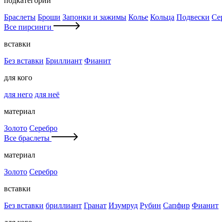
подкатегории
Браслеты
Броши
Запонки и зажимы
Колье
Кольца
Подвески
Се
Все пирсинги
вставки
Без вставки
Бриллиант
Фианит
для кого
для него
для неё
материал
Золото
Серебро
Все браслеты
материал
Золото
Серебро
вставки
Без вставки
бриллиант
Гранат
Изумруд
Рубин
Сапфир
Фианит