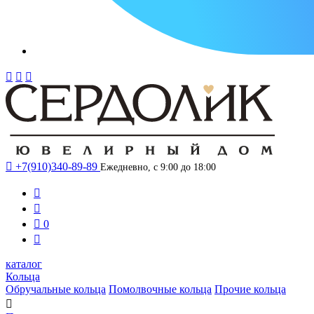




+7(910)340-89-89
Ежедневно, с 9:00 до 18:00



0

каталог
Кольца
Обручальные кольца
Помолвочные кольца
Прочие кольца
