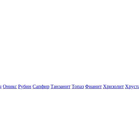
ц
Оникс
Рубин
Сапфир
Танзанит
Топаз
Фианит
Хризолит
Хруст