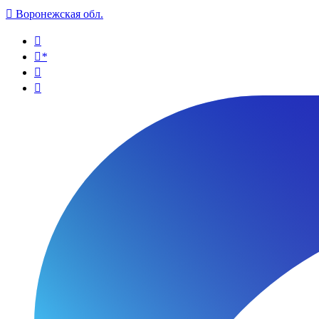

Воронежская обл.

*

