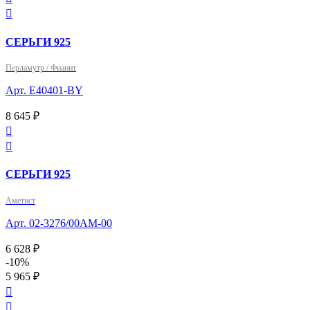

СЕРЬГИ 925
Перламутр / Фианит
Арт. E40401-BY
8 645 ₽


СЕРЬГИ 925
Аметист
Арт. 02-3276/00АМ-00
6 628 ₽
-10%
5 965 ₽

