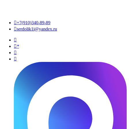

+7(910)340-89-89

serdolik1i@yandex.ru

*

