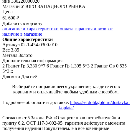
инв
330220000020
Магазин
У ЮГО-ЗАПАДНОГО РЫНКА
Цена
61 600 ₽
Добавить в корзину
описание и характеристики
оплата
гарантия и возврат
наличие в магазине
Общие характеристики
Артикул
02-1-454-0300-010
Вес
3.85
Металл
Золото
Дополнительная информация:
2 Гранат Гр 3,330 9*7 6 Гранат Гр 1,395 5*3 2 Гранат Ов 0,535 
5*3;;;
Для кого
Для неё
Выбирайте понравившееся украшение, кладите его в
коризину и оплачивайте любым удобным способом.
Подробнее об оплате и доставке:
https://serdolikgold.ru/dostavka-
i-oplata/
Согласно ст.5 Закона РФ «О защите прав потребителей» и
пункту 6.2. ОСТ 117-3-002-95, гарантия действует с момента
получения изделия Покупателем. На все ювелирные