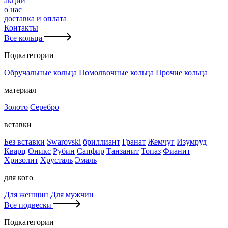
акции
о нас
доставка и оплата
Контакты
Все кольца
Подкатегории
Обручальные кольца
Помолвочные кольца
Прочие кольца
материал
Золото
Серебро
вставки
Без вставки
Swarovski
бриллиант
Гранат
Жемчуг
Изумруд
Кварц
Оникс
Рубин
Сапфир
Танзанит
Топаз
Фианит
Хризолит
Хрусталь
Эмаль
для кого
Для женщин
Для мужчин
Все подвески
Подкатегории