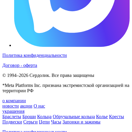
Политика конфиденциальности
Договор - оферта
© 1994–2026 Сердолик. Все права защищены
*Meta Platforms Inc. признана экстремистской организацией на
территории РФ
о компании
новости
акции
О нас
украшения
Браслеты
Броши
Кольца
Обручальные кольца
Колье
Кресты
Подвески
Серьги
Цепи
Часы
Запонки и зажимы
Политика конфиденциальности