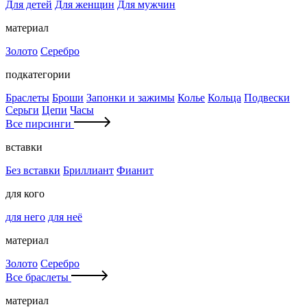
Для детей
Для женщин
Для мужчин
материал
Золото
Серебро
подкатегории
Браслеты
Броши
Запонки и зажимы
Колье
Кольца
Подвески
Серьги
Цепи
Часы
Все пирсинги
вставки
Без вставки
Бриллиант
Фианит
для кого
для него
для неё
материал
Золото
Серебро
Все браслеты
материал