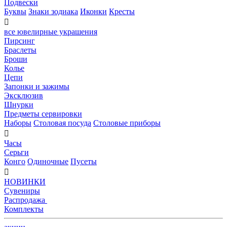
Подвески
Буквы
Знаки зодиака
Иконки
Кресты

все ювелирные украшения
Пирсинг
Браслеты
Броши
Колье
Цепи
Запонки и зажимы
Эксклюзив
Шнурки
Предметы сервировки
Наборы
Столовая посуда
Столовые приборы

Часы
Серьги
Конго
Одиночные
Пусеты

НОВИНКИ
Сувениры
Распродажа
Комплекты