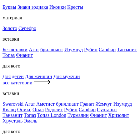
Буквы
Знаки зодиака
Иконки
Кресты
материал
Золото
Серебро
вставки
Без вставки
Агат
бриллиант
Изумруд
Рубин
Сапфир
Танзанит
Топаз
Фианит
для кого
Для детей
Для женщин
Для мужчин
все категории
вставки
Swarovski
Агат
Аметист
бриллиант
Гранат
Жемчуг
Изумруд
Кварц
Оникс
Опал
Родолит
Рубин
Сапфир
Султанит
Танзанит
Топаз
Топаз London
Турмалин
Фианит
Хризолит
Хрусталь
Эмаль
для кого