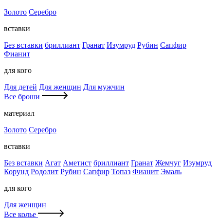
Золото
Серебро
вставки
Без вставки
бриллиант
Гранат
Изумруд
Рубин
Сапфир
Фианит
для кого
Для детей
Для женщин
Для мужчин
Все броши
материал
Золото
Серебро
вставки
Без вставки
Агат
Аметист
бриллиант
Гранат
Жемчуг
Изумруд
Корунд
Родолит
Рубин
Сапфир
Топаз
Фианит
Эмаль
для кого
Для женщин
Все колье