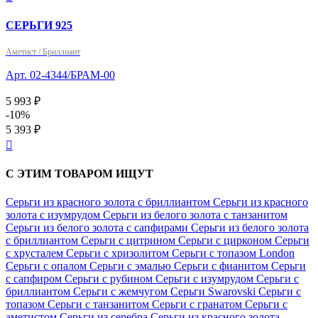
СЕРЬГИ 925
Аметист / Бриллиант
Арт. 02-4344/БРАМ-00
5 993 ₽
-10%
5 393 ₽

С ЭТИМ ТОВАРОМ ИЩУТ
Серьги из красного золота с бриллиантом
Серьги из красного
золота с изумрудом
Серьги из белого золота с танзанитом
Серьги из белого золота с сапфирами
Серьги из белого золота
с бриллиантом
Серьги с цитрином
Серьги с цирконом
Серьги
с хрусталем
Серьги с хризолитом
Серьги с топазом London
Серьги с опалом
Серьги с эмалью
Серьги с фианитом
Серьги
с сапфиром
Серьги с рубином
Серьги с изумрудом
Серьги с
бриллиантом
Серьги с жемчугом
Серьги Swarovski
Серьги с
топазом
Серьги с танзанитом
Серьги с гранатом
Серьги с
аметистом
Серьги из серебра
Серьги из красного золота