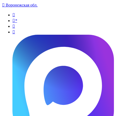

Воронежская обл.

*

