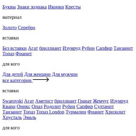
Буквы
Знаки зодиака
Иконки
Кресты
материал
Золото
Серебро
вставки
Без вставки
Агат
бриллиант
Изумруд
Рубин
Сапфир
Танзанит
Топаз
Фианит
для кого
Для детей
Для женщин
Для мужчин
все категории
вставки
Swarovski
Агат
Аметист
бриллиант
Гранат
Жемчуг
Изумруд
Кварц
Оникс
Опал
Родолит
Рубин
Сапфир
Султанит
Танзанит
Топаз
Топаз London
Турмалин
Фианит
Хризолит
Хрусталь
Эмаль
для кого