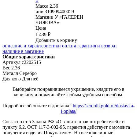

Масса
2.36
инв
310909400059
Магазин
У «ГАЛЕРЕИ
ЧИЖОВА»
Цена
1 439 ₽
Добавить в корзину
описание и характеристики
оплата
гарантия и возврат
наличие в магазине
Общие характеристики
Артикул
с2202515
Вес
2.36
Металл
Серебро
Для кого
Для неё
Выбирайте понравившееся украшение, кладите его в
коризину и оплачивайте любым удобным способом.
Подробнее об оплате и доставке:
https://serdolikgold.ru/dostavka-
i-oplata/
Согласно ст.5 Закона РФ «О защите прав потребителей» и
пункту 6.2. ОСТ 117-3-002-95, гарантия действует с момента
получения изделия Покупателем. На все ювелирные