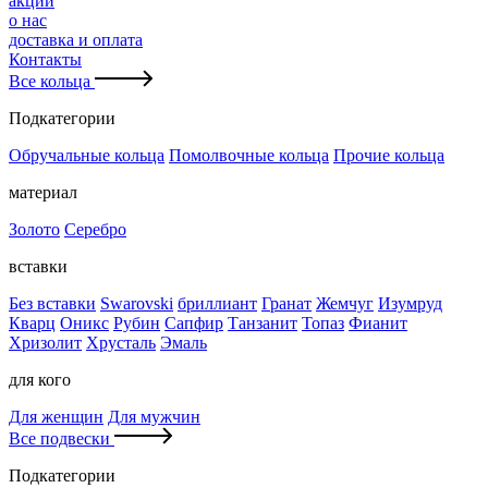
акции
о нас
доставка и оплата
Контакты
Все кольца
Подкатегории
Обручальные кольца
Помолвочные кольца
Прочие кольца
материал
Золото
Серебро
вставки
Без вставки
Swarovski
бриллиант
Гранат
Жемчуг
Изумруд
Кварц
Оникс
Рубин
Сапфир
Танзанит
Топаз
Фианит
Хризолит
Хрусталь
Эмаль
для кого
Для женщин
Для мужчин
Все подвески
Подкатегории