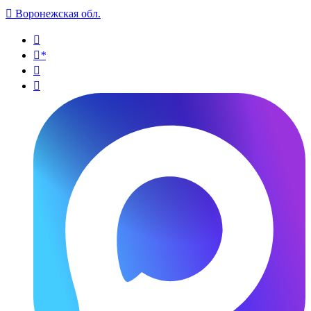

Воронежская обл.

*

