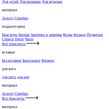
Для детей
Для женщин
Для мужчин
материал
Золото
Серебро
подкатегории
Браслеты
Броши
Запонки и зажимы
Колье
Кольца
Подвески
Серьги
Цепи
Часы
Все пирсинги
вставки
Без вставки
Бриллиант
Фианит
для кого
для него
для неё
материал
Золото
Серебро
Все браслеты
материал