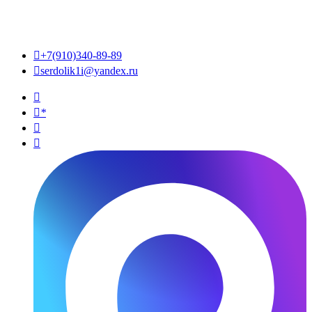

+7(910)340-89-89

serdolik1i@yandex.ru

*

