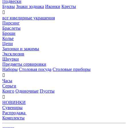
Подвески
Буквы
Знаки зодиака
Иконки
Кресты

все ювелирные украшения
Пирсинг
Браслеты
Броши
Колье
Цепи
Запонки и зажимы
Эксклюзив
Шнурки
Предметы сервировки
Наборы
Столовая посуда
Столовые приборы

Часы
Серьги
Конго
Одиночные
Пусеты

НОВИНКИ
Сувениры
Распродажа
Комплекты