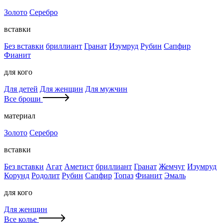
Золото
Серебро
вставки
Без вставки
бриллиант
Гранат
Изумруд
Рубин
Сапфир
Фианит
для кого
Для детей
Для женщин
Для мужчин
Все броши
материал
Золото
Серебро
вставки
Без вставки
Агат
Аметист
бриллиант
Гранат
Жемчуг
Изумруд
Корунд
Родолит
Рубин
Сапфир
Топаз
Фианит
Эмаль
для кого
Для женщин
Все колье