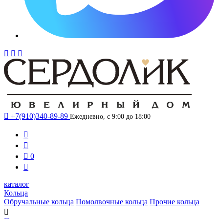




+7(910)340-89-89
Ежедневно, с 9:00 до 18:00



0

каталог
Кольца
Обручальные кольца
Помолвочные кольца
Прочие кольца
