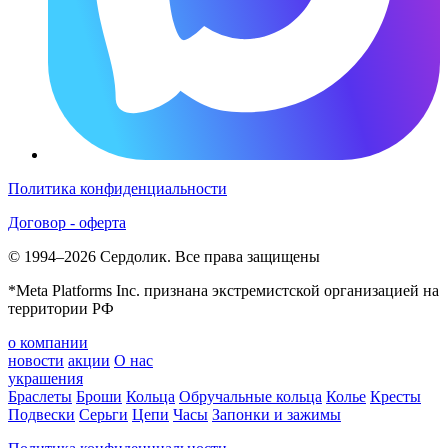
Политика конфиденциальности
Договор - оферта
© 1994–2026 Сердолик. Все права защищены
*Meta Platforms Inc. признана экстремистской организацией на
территории РФ
о компании
новости
акции
О нас
украшения
Браслеты
Броши
Кольца
Обручальные кольца
Колье
Кресты
Подвески
Серьги
Цепи
Часы
Запонки и зажимы