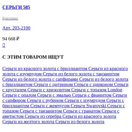
СЕРЬГИ 585
Бриллиант
Арт. 203-2100
94 668 ₽

С ЭТИМ ТОВАРОМ ИЩУТ
Серьги из красного золота с бриллиантом
Серьги из красного
золота с изумрудом
Серьги из белого золота с танзанитом
Серьги из белого золота с сапфирами
Серьги из белого золота
с бриллиантом
Серьги с цитрином
Серьги с цирконом
Серьги
с хрусталем
Серьги с хризолитом
Серьги с топазом London
Серьги с опалом
Серьги с эмалью
Серьги с фианитом
Серьги
с сапфиром
Серьги с рубином
Серьги с изумрудом
Серьги с
бриллиантом
Серьги с жемчугом
Серьги Swarovski
Серьги с
топазом
Серьги с танзанитом
Серьги с гранатом
Серьги с
аметистом
Серьги из серебра
Серьги из красного золота
Серьги из желтого золота
Серьги из белого золота