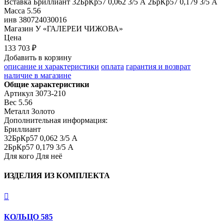
Вставка
Бриллиант 32БрКр57 0,062 3/5 А 2БрКр57 0,179 3/5 А
Масса
5.56
инв
380724030016
Магазин
У «ГАЛЕРЕИ ЧИЖОВА»
Цена
133 703 ₽
Добавить в корзину
описание и характеристики
оплата
гарантия и возврат
наличие в магазине
Общие характеристики
Артикул
3073-210
Вес
5.56
Металл
Золото
Дополнительная информация:
Бриллиант

32БрКр57 0,062 3/5 А

2БрКр57 0,179 3/5 А
Для кого
Для неё
ИЗДЕЛИЯ ИЗ КОМПЛЕКТА

КОЛЬЦО 585