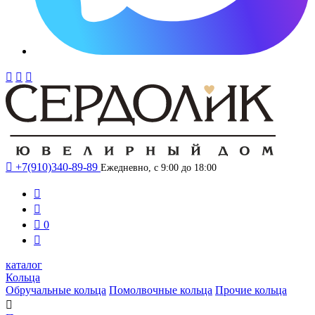




+7(910)340-89-89
Ежедневно, с 9:00 до 18:00



0

каталог
Кольца
Обручальные кольца
Помолвочные кольца
Прочие кольца
