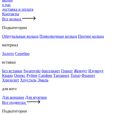
акции
о нас
доставка и оплата
Контакты
Все кольца
Подкатегории
Обручальные кольца
Помолвочные кольца
Прочие кольца
материал
Золото
Серебро
вставки
Без вставки
Swarovski
бриллиант
Гранат
Жемчуг
Изумруд
Кварц
Оникс
Рубин
Сапфир
Танзанит
Топаз
Фианит
Хризолит
Хрусталь
Эмаль
для кого
Для женщин
Для мужчин
Все подвески
Подкатегории