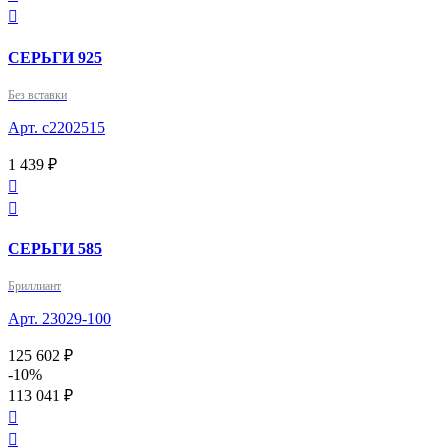

СЕРЬГИ 925
Без вставки
Арт. с2202515
1 439 ₽


СЕРЬГИ 585
Бриллиант
Арт. 23029-100
125 602 ₽
-10%
113 041 ₽

