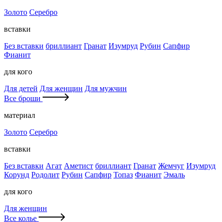
Золото
Серебро
вставки
Без вставки
бриллиант
Гранат
Изумруд
Рубин
Сапфир
Фианит
для кого
Для детей
Для женщин
Для мужчин
Все броши
материал
Золото
Серебро
вставки
Без вставки
Агат
Аметист
бриллиант
Гранат
Жемчуг
Изумруд
Корунд
Родолит
Рубин
Сапфир
Топаз
Фианит
Эмаль
для кого
Для женщин
Все колье