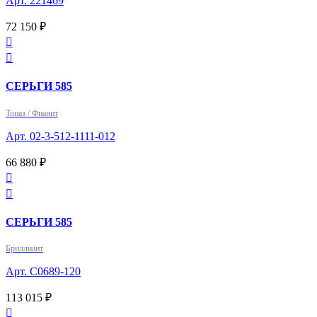
Арт. 221469
72 150 ₽


СЕРЬГИ 585
Топаз / Фианит
Арт. 02-3-512-1111-012
66 880 ₽


СЕРЬГИ 585
Бриллиант
Арт. С0689-120
113 015 ₽
