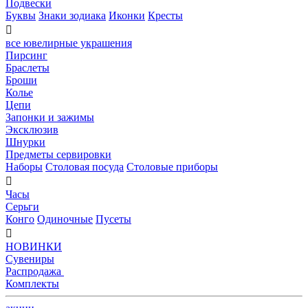
Подвески
Буквы
Знаки зодиака
Иконки
Кресты

все ювелирные украшения
Пирсинг
Браслеты
Броши
Колье
Цепи
Запонки и зажимы
Эксклюзив
Шнурки
Предметы сервировки
Наборы
Столовая посуда
Столовые приборы

Часы
Серьги
Конго
Одиночные
Пусеты

НОВИНКИ
Сувениры
Распродажа
Комплекты