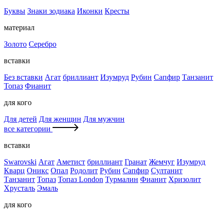
Буквы
Знаки зодиака
Иконки
Кресты
материал
Золото
Серебро
вставки
Без вставки
Агат
бриллиант
Изумруд
Рубин
Сапфир
Танзанит
Топаз
Фианит
для кого
Для детей
Для женщин
Для мужчин
все категории
вставки
Swarovski
Агат
Аметист
бриллиант
Гранат
Жемчуг
Изумруд
Кварц
Оникс
Опал
Родолит
Рубин
Сапфир
Султанит
Танзанит
Топаз
Топаз London
Турмалин
Фианит
Хризолит
Хрусталь
Эмаль
для кого