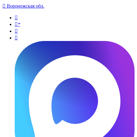

Воронежская обл.

*

