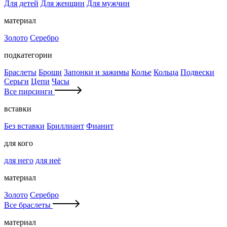
Для детей
Для женщин
Для мужчин
материал
Золото
Серебро
подкатегории
Браслеты
Броши
Запонки и зажимы
Колье
Кольца
Подвески
Серьги
Цепи
Часы
Все пирсинги
вставки
Без вставки
Бриллиант
Фианит
для кого
для него
для неё
материал
Золото
Серебро
Все браслеты
материал