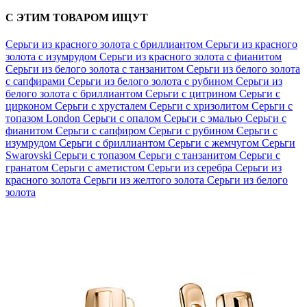
С ЭТИМ ТОВАРОМ ИЩУТ
Серьги из красного золота с бриллиантом
Серьги из красного
золота с изумрудом
Серьги из красного золота с фианитом
Серьги из белого золота с танзанитом
Серьги из белого золота
с сапфирами
Серьги из белого золота с рубином
Серьги из
белого золота с бриллиантом
Серьги с цитрином
Серьги с
цирконом
Серьги с хрусталем
Серьги с хризолитом
Серьги с
топазом London
Серьги с опалом
Серьги с эмалью
Серьги с
фианитом
Серьги с сапфиром
Серьги с рубином
Серьги с
изумрудом
Серьги с бриллиантом
Серьги с жемчугом
Серьги
Swarovski
Серьги с топазом
Серьги с танзанитом
Серьги с
гранатом
Серьги с аметистом
Серьги из серебра
Серьги из
красного золота
Серьги из желтого золота
Серьги из белого
золота