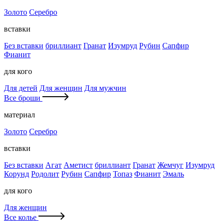
Золото
Серебро
вставки
Без вставки
бриллиант
Гранат
Изумруд
Рубин
Сапфир
Фианит
для кого
Для детей
Для женщин
Для мужчин
Все броши
материал
Золото
Серебро
вставки
Без вставки
Агат
Аметист
бриллиант
Гранат
Жемчуг
Изумруд
Корунд
Родолит
Рубин
Сапфир
Топаз
Фианит
Эмаль
для кого
Для женщин
Все колье