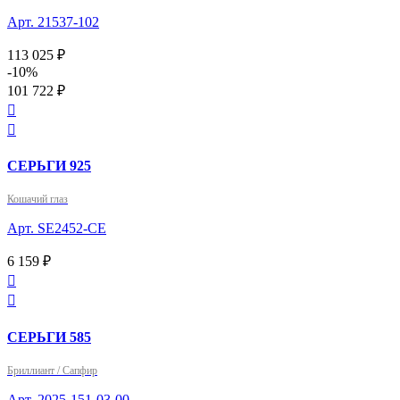
Арт. 21537-102
113 025 ₽
-10%
101 722 ₽


СЕРЬГИ 925
Кошачий глаз
Арт. SE2452-CE
6 159 ₽


СЕРЬГИ 585
Бриллиант / Сапфир
Арт. 2025-151-03-00