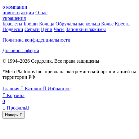
о компании
новости
акции
О нас
украшения
Браслеты
Броши
Кольца
Обручальные кольца
Колье
Кресты
Подвески
Серьги
Цепи
Часы
Запонки и зажимы
Политика конфиденциальности
Договор - оферта
© 1994–2026 Сердолик. Все права защищены
*Meta Platforms Inc. признана экстремистской организацией на
территории РФ
Главная

Каталог

Избранное

Корзина
0

Профиль

Наверх
