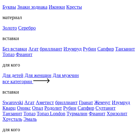
Буквы
Знаки зодиака
Иконки
Кресты
материал
Золото
Серебро
вставки
Без вставки
Агат
бриллиант
Изумруд
Рубин
Сапфир
Танзанит
Топаз
Фианит
для кого
Для детей
Для женщин
Для мужчин
все категории
вставки
Swarovski
Агат
Аметист
бриллиант
Гранат
Жемчуг
Изумруд
Кварц
Оникс
Опал
Родолит
Рубин
Сапфир
Султанит
Танзанит
Топаз
Топаз London
Турмалин
Фианит
Хризолит
Хрусталь
Эмаль
для кого