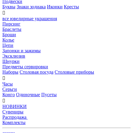
Подвески
Буквы
Знаки зодиака
Иконки
Кресты

все ювелирные украшения
Пирсинг
Браслеты
Броши
Колье
Цепи
Запонки и зажимы
Эксклюзив
Шнурки
Предметы сервировки
Наборы
Столовая посуда
Столовые приборы

Часы
Серьги
Конго
Одиночные
Пусеты

НОВИНКИ
Сувениры
Распродажа
Комплекты