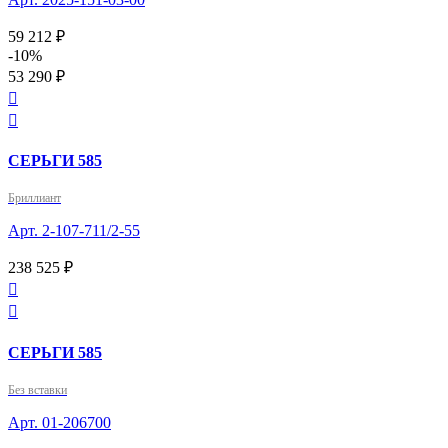
59 212 ₽
-10%
53 290 ₽


СЕРЬГИ 585
Бриллиант
Арт. 2-107-711/2-55
238 525 ₽


СЕРЬГИ 585
Без вставки
Арт. 01-206700