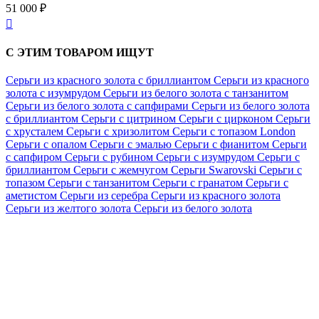
51 000 ₽

С ЭТИМ ТОВАРОМ ИЩУТ
Серьги из красного золота с бриллиантом
Серьги из красного
золота с изумрудом
Серьги из белого золота с танзанитом
Серьги из белого золота с сапфирами
Серьги из белого золота
с бриллиантом
Серьги с цитрином
Серьги с цирконом
Серьги
с хрусталем
Серьги с хризолитом
Серьги с топазом London
Серьги с опалом
Серьги с эмалью
Серьги с фианитом
Серьги
с сапфиром
Серьги с рубином
Серьги с изумрудом
Серьги с
бриллиантом
Серьги с жемчугом
Серьги Swarovski
Серьги с
топазом
Серьги с танзанитом
Серьги с гранатом
Серьги с
аметистом
Серьги из серебра
Серьги из красного золота
Серьги из желтого золота
Серьги из белого золота