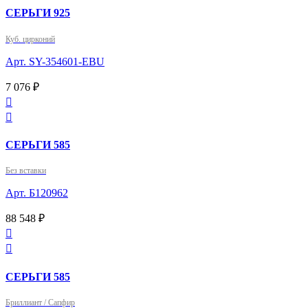
СЕРЬГИ 925
Куб. цирконий
Арт. SY-354601-EBU
7 076 ₽


СЕРЬГИ 585
Без вставки
Арт. Б120962
88 548 ₽


СЕРЬГИ 585
Бриллиант / Сапфир