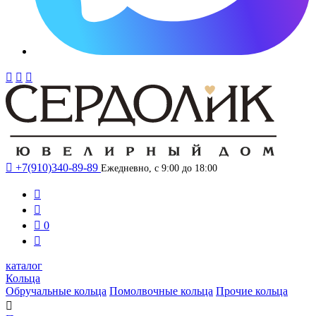




+7(910)340-89-89
Ежедневно, с 9:00 до 18:00



0

каталог
Кольца
Обручальные кольца
Помолвочные кольца
Прочие кольца
