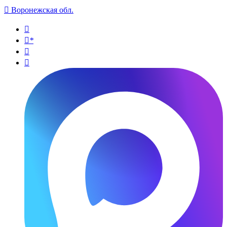

Воронежская обл.

*

