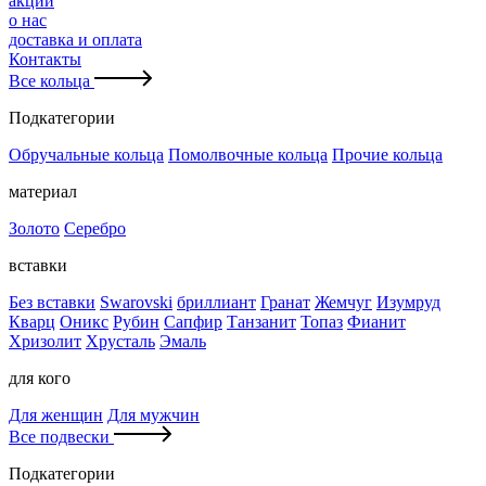
акции
о нас
доставка и оплата
Контакты
Все кольца
Подкатегории
Обручальные кольца
Помолвочные кольца
Прочие кольца
материал
Золото
Серебро
вставки
Без вставки
Swarovski
бриллиант
Гранат
Жемчуг
Изумруд
Кварц
Оникс
Рубин
Сапфир
Танзанит
Топаз
Фианит
Хризолит
Хрусталь
Эмаль
для кого
Для женщин
Для мужчин
Все подвески
Подкатегории