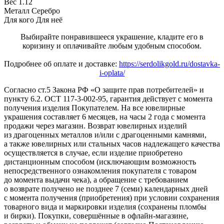
Вес
1.12
Металл
Серебро
Для кого
Для неё
Выбирайте понравившееся украшение, кладите его в
коризину и оплачивайте любым удобным способом.
Подробнее об оплате и доставке:
https://serdolikgold.ru/dostavka-
i-oplata/
Согласно ст.5 Закона РФ «О защите прав потребителей» и
пункту 6.2. ОСТ 117-3-002-95, гарантия действует с момента
получения изделия Покупателем. На все ювелирные
украшения составляет 6 месяцев, на часы 2 года с момента
продажи через магазин. Возврат ювелирных изделий
из драгоценных металлов и/или с драгоценными камнями,
а также ювелирных или стальных часов надлежащего качества
осуществляется в случае, если изделие приобретено
дистанционным способом (исключающим возможность
непосредственного ознакомления покупателя с товаром
до момента выдачи чека), а обращение с требованием
о возврате получено не позднее 7 (семи) календарных дней
с момента получения (приобретения) при условии сохранения
товарного вида и маркировки изделия (сохранены пломбы
и бирки). Покупки, совершённые в офлайн-магазине,