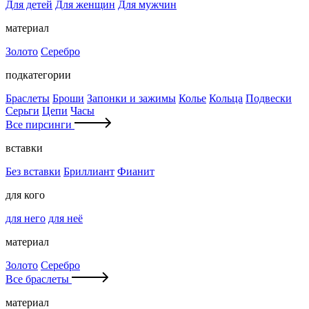
Для детей
Для женщин
Для мужчин
материал
Золото
Серебро
подкатегории
Браслеты
Броши
Запонки и зажимы
Колье
Кольца
Подвески
Серьги
Цепи
Часы
Все пирсинги
вставки
Без вставки
Бриллиант
Фианит
для кого
для него
для неё
материал
Золото
Серебро
Все браслеты
материал