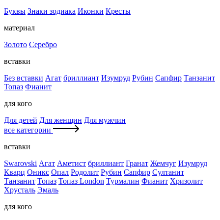
Буквы
Знаки зодиака
Иконки
Кресты
материал
Золото
Серебро
вставки
Без вставки
Агат
бриллиант
Изумруд
Рубин
Сапфир
Танзанит
Топаз
Фианит
для кого
Для детей
Для женщин
Для мужчин
все категории
вставки
Swarovski
Агат
Аметист
бриллиант
Гранат
Жемчуг
Изумруд
Кварц
Оникс
Опал
Родолит
Рубин
Сапфир
Султанит
Танзанит
Топаз
Топаз London
Турмалин
Фианит
Хризолит
Хрусталь
Эмаль
для кого