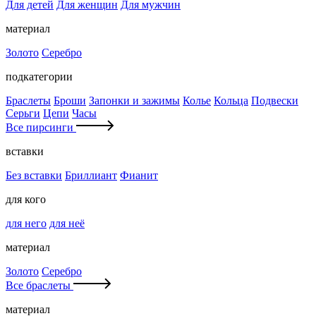
Для детей
Для женщин
Для мужчин
материал
Золото
Серебро
подкатегории
Браслеты
Броши
Запонки и зажимы
Колье
Кольца
Подвески
Серьги
Цепи
Часы
Все пирсинги
вставки
Без вставки
Бриллиант
Фианит
для кого
для него
для неё
материал
Золото
Серебро
Все браслеты
материал