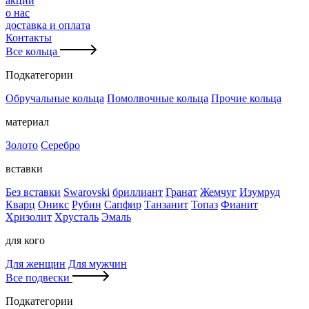
акции
о нас
доставка и оплата
Контакты
Все кольца
Подкатегории
Обручальные кольца
Помолвочные кольца
Прочие кольца
материал
Золото
Серебро
вставки
Без вставки
Swarovski
бриллиант
Гранат
Жемчуг
Изумруд
Кварц
Оникс
Рубин
Сапфир
Танзанит
Топаз
Фианит
Хризолит
Хрусталь
Эмаль
для кого
Для женщин
Для мужчин
Все подвески
Подкатегории