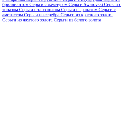
бриллиантом
Серьги с жемчугом
Серьги Swarovski
Серьги с
топазом
Серьги с танзанитом
Серьги с гранатом
Серьги с
аметистом
Серьги из серебра
Серьги из красного золота
Серьги из желтого золота
Серьги из белого золота