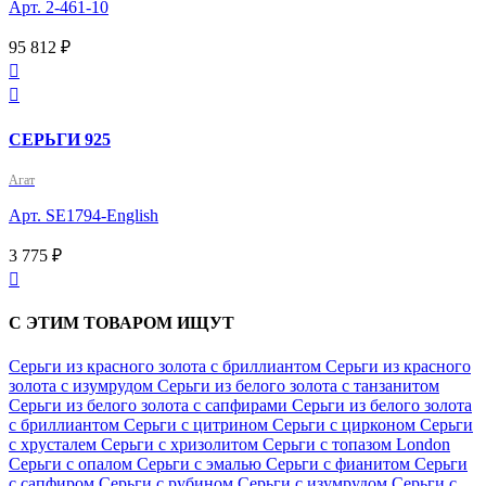
Арт. 2-461-10
95 812 ₽


СЕРЬГИ 925
Агат
Арт. SE1794-English
3 775 ₽

С ЭТИМ ТОВАРОМ ИЩУТ
Серьги из красного золота с бриллиантом
Серьги из красного
золота с изумрудом
Серьги из белого золота с танзанитом
Серьги из белого золота с сапфирами
Серьги из белого золота
с бриллиантом
Серьги с цитрином
Серьги с цирконом
Серьги
с хрусталем
Серьги с хризолитом
Серьги с топазом London
Серьги с опалом
Серьги с эмалью
Серьги с фианитом
Серьги
с сапфиром
Серьги с рубином
Серьги с изумрудом
Серьги с