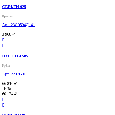
СЕРЬГИ 925
Кристалл
Арт. 23С0594Д_41
3 968 ₽


ПУСЕТЫ 585
Рубин
Арт. 22976-103
66 816 ₽
-10%
60 134 ₽

