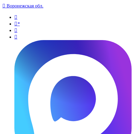

Воронежская обл.

*

