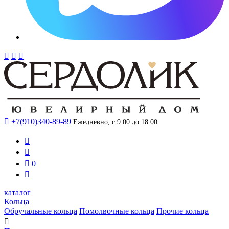




+7(910)340-89-89
Ежедневно, с 9:00 до 18:00



0

каталог
Кольца
Обручальные кольца
Помолвочные кольца
Прочие кольца
