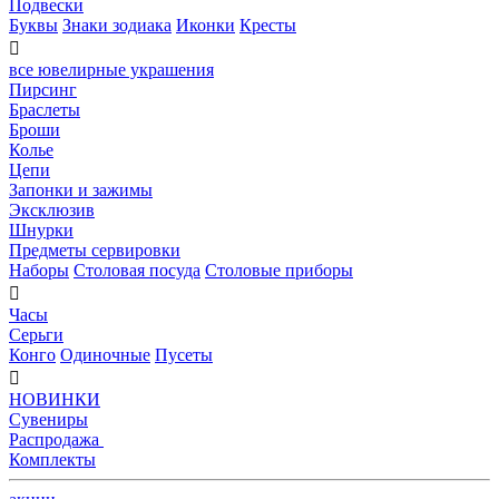
Подвески
Буквы
Знаки зодиака
Иконки
Кресты

все ювелирные украшения
Пирсинг
Браслеты
Броши
Колье
Цепи
Запонки и зажимы
Эксклюзив
Шнурки
Предметы сервировки
Наборы
Столовая посуда
Столовые приборы

Часы
Серьги
Конго
Одиночные
Пусеты

НОВИНКИ
Сувениры
Распродажа
Комплекты