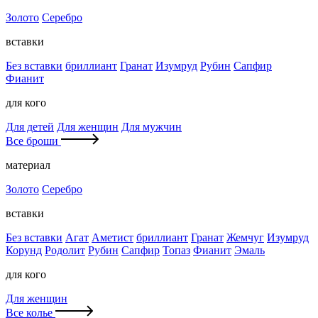
Золото
Серебро
вставки
Без вставки
бриллиант
Гранат
Изумруд
Рубин
Сапфир
Фианит
для кого
Для детей
Для женщин
Для мужчин
Все броши
материал
Золото
Серебро
вставки
Без вставки
Агат
Аметист
бриллиант
Гранат
Жемчуг
Изумруд
Корунд
Родолит
Рубин
Сапфир
Топаз
Фианит
Эмаль
для кого
Для женщин
Все колье