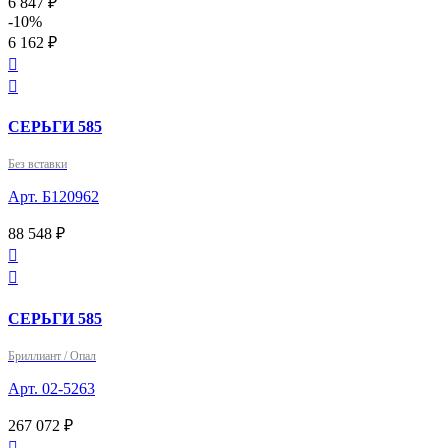
6 847 ₽
-10%
6 162 ₽


СЕРЬГИ 585
Без вставки
Арт. Б120962
88 548 ₽


СЕРЬГИ 585
Бриллиант / Опал
Арт. 02-5263
267 072 ₽
