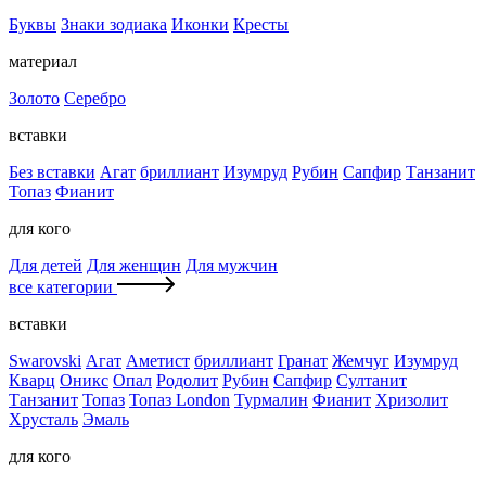
Буквы
Знаки зодиака
Иконки
Кресты
материал
Золото
Серебро
вставки
Без вставки
Агат
бриллиант
Изумруд
Рубин
Сапфир
Танзанит
Топаз
Фианит
для кого
Для детей
Для женщин
Для мужчин
все категории
вставки
Swarovski
Агат
Аметист
бриллиант
Гранат
Жемчуг
Изумруд
Кварц
Оникс
Опал
Родолит
Рубин
Сапфир
Султанит
Танзанит
Топаз
Топаз London
Турмалин
Фианит
Хризолит
Хрусталь
Эмаль
для кого