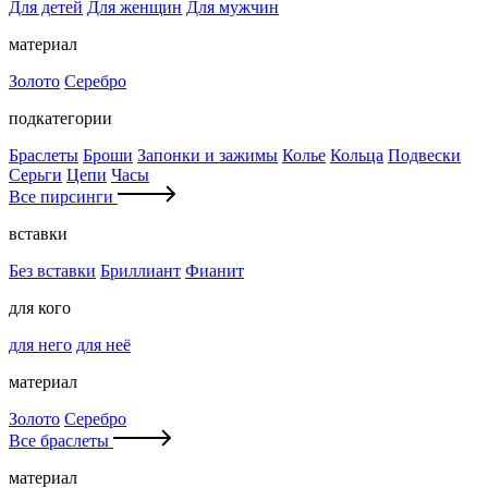
Для детей
Для женщин
Для мужчин
материал
Золото
Серебро
подкатегории
Браслеты
Броши
Запонки и зажимы
Колье
Кольца
Подвески
Серьги
Цепи
Часы
Все пирсинги
вставки
Без вставки
Бриллиант
Фианит
для кого
для него
для неё
материал
Золото
Серебро
Все браслеты
материал