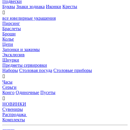
Подвески
Буквы
Знаки зодиака
Иконки
Кресты

все ювелирные украшения
Пирсинг
Браслеты
Броши
Колье
Цепи
Запонки и зажимы
Эксклюзив
Шнурки
Предметы сервировки
Наборы
Столовая посуда
Столовые приборы

Часы
Серьги
Конго
Одиночные
Пусеты

НОВИНКИ
Сувениры
Распродажа
Комплекты