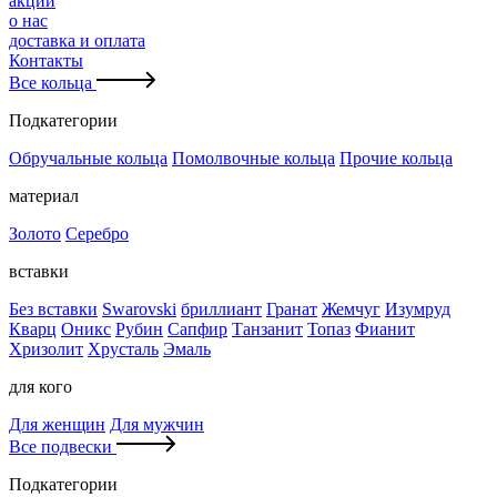
акции
о нас
доставка и оплата
Контакты
Все кольца
Подкатегории
Обручальные кольца
Помолвочные кольца
Прочие кольца
материал
Золото
Серебро
вставки
Без вставки
Swarovski
бриллиант
Гранат
Жемчуг
Изумруд
Кварц
Оникс
Рубин
Сапфир
Танзанит
Топаз
Фианит
Хризолит
Хрусталь
Эмаль
для кого
Для женщин
Для мужчин
Все подвески
Подкатегории