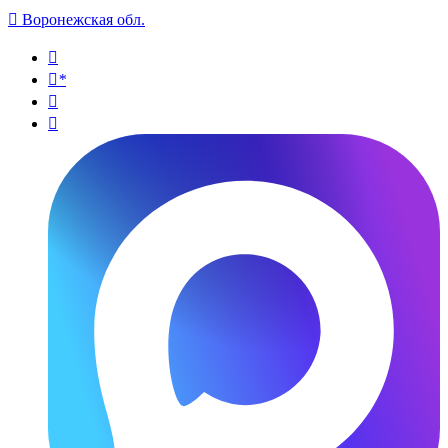

Воронежская обл.

*

