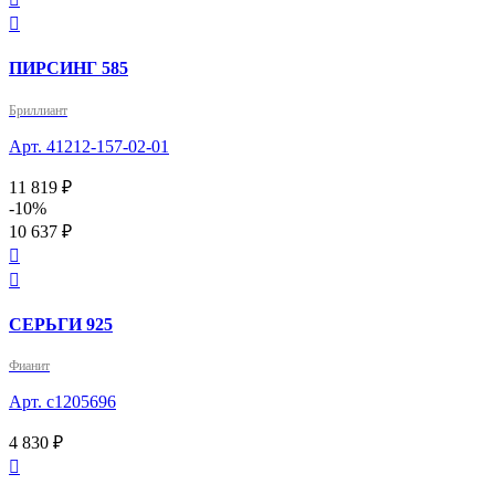

ПИРСИНГ 585
Бриллиант
Арт. 41212-157-02-01
11 819 ₽
-10%
10 637 ₽


СЕРЬГИ 925
Фианит
Арт. с1205696
4 830 ₽
