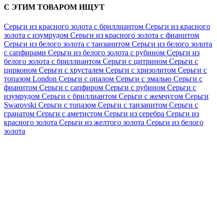
С ЭТИМ ТОВАРОМ ИЩУТ
Серьги из красного золота с бриллиантом
Серьги из красного
золота с изумрудом
Серьги из красного золота с фианитом
Серьги из белого золота с танзанитом
Серьги из белого золота
с сапфирами
Серьги из белого золота с рубином
Серьги из
белого золота с бриллиантом
Серьги с цитрином
Серьги с
цирконом
Серьги с хрусталем
Серьги с хризолитом
Серьги с
топазом London
Серьги с опалом
Серьги с эмалью
Серьги с
фианитом
Серьги с сапфиром
Серьги с рубином
Серьги с
изумрудом
Серьги с бриллиантом
Серьги с жемчугом
Серьги
Swarovski
Серьги с топазом
Серьги с танзанитом
Серьги с
гранатом
Серьги с аметистом
Серьги из серебра
Серьги из
красного золота
Серьги из желтого золота
Серьги из белого
золота