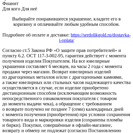
Фианит
Для кого
Для неё
Выбирайте понравившееся украшение, кладите его в
коризину и оплачивайте любым удобным способом.
Подробнее об оплате и доставке:
https://serdolikgold.ru/dostavka-
i-oplata/
Согласно ст.5 Закона РФ «О защите прав потребителей» и
пункту 6.2. ОСТ 117-3-002-95, гарантия действует с момента
получения изделия Покупателем. На все ювелирные
украшения составляет 6 месяцев, на часы 2 года с момента
продажи через магазин. Возврат ювелирных изделий
из драгоценных металлов и/или с драгоценными камнями,
а также ювелирных или стальных часов надлежащего качества
осуществляется в случае, если изделие приобретено
дистанционным способом (исключающим возможность
непосредственного ознакомления покупателя с товаром
до момента выдачи чека), а обращение с требованием
о возврате получено не позднее 7 (семи) календарных дней
с момента получения (приобретения) при условии сохранения
товарного вида и маркировки изделия (сохранены пломбы
и бирки). Покупки, совершённые в офлайн-магазине,
возврату и обмену не подлежат (согласно Постановлению