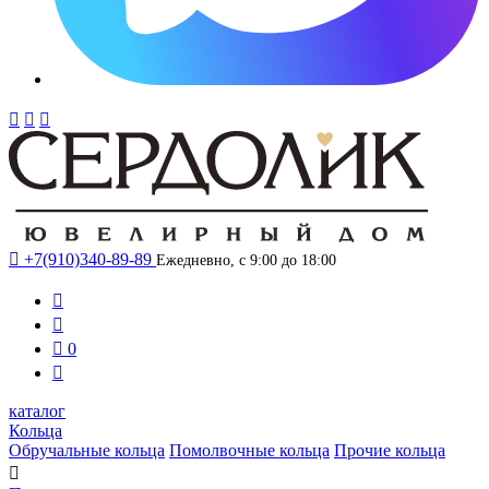




+7(910)340-89-89
Ежедневно, с 9:00 до 18:00



0

каталог
Кольца
Обручальные кольца
Помолвочные кольца
Прочие кольца
