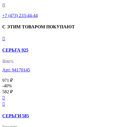

+7 (473) 233-44-44
С ЭТИМ ТОВАРОМ ПОКУПАЮТ

СЕРЬГА 925
Жемчуг
Арт. 94170145
971 ₽
-40%
582 ₽


СЕРЬГИ 585
Бриллиант