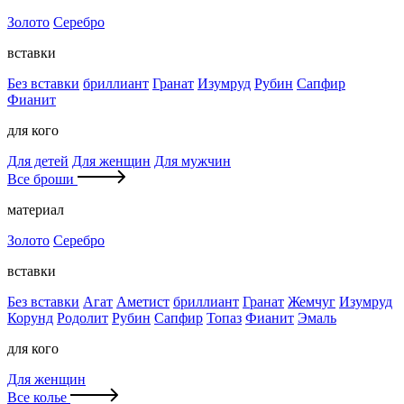
Золото
Серебро
вставки
Без вставки
бриллиант
Гранат
Изумруд
Рубин
Сапфир
Фианит
для кого
Для детей
Для женщин
Для мужчин
Все броши
материал
Золото
Серебро
вставки
Без вставки
Агат
Аметист
бриллиант
Гранат
Жемчуг
Изумруд
Корунд
Родолит
Рубин
Сапфир
Топаз
Фианит
Эмаль
для кого
Для женщин
Все колье