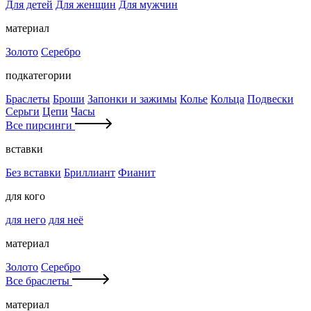
Для детей
Для женщин
Для мужчин
материал
Золото
Серебро
подкатегории
Браслеты
Броши
Запонки и зажимы
Колье
Кольца
Подвески
Серьги
Цепи
Часы
Все пирсинги
вставки
Без вставки
Бриллиант
Фианит
для кого
для него
для неё
материал
Золото
Серебро
Все браслеты
материал