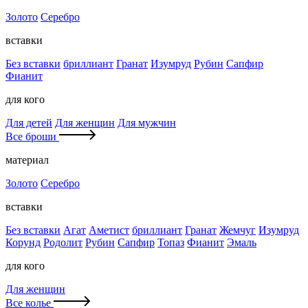
Золото
Серебро
вставки
Без вставки
бриллиант
Гранат
Изумруд
Рубин
Сапфир
Фианит
для кого
Для детей
Для женщин
Для мужчин
Все броши
материал
Золото
Серебро
вставки
Без вставки
Агат
Аметист
бриллиант
Гранат
Жемчуг
Изумруд
Корунд
Родолит
Рубин
Сапфир
Топаз
Фианит
Эмаль
для кого
Для женщин
Все колье