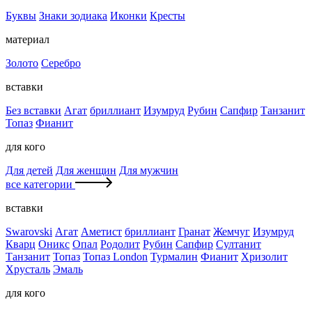
Буквы
Знаки зодиака
Иконки
Кресты
материал
Золото
Серебро
вставки
Без вставки
Агат
бриллиант
Изумруд
Рубин
Сапфир
Танзанит
Топаз
Фианит
для кого
Для детей
Для женщин
Для мужчин
все категории
вставки
Swarovski
Агат
Аметист
бриллиант
Гранат
Жемчуг
Изумруд
Кварц
Оникс
Опал
Родолит
Рубин
Сапфир
Султанит
Танзанит
Топаз
Топаз London
Турмалин
Фианит
Хризолит
Хрусталь
Эмаль
для кого