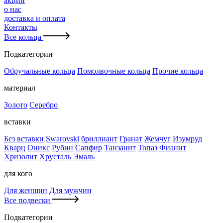
акции
о нас
доставка и оплата
Контакты
Все кольца
Подкатегории
Обручальные кольца
Помолвочные кольца
Прочие кольца
материал
Золото
Серебро
вставки
Без вставки
Swarovski
бриллиант
Гранат
Жемчуг
Изумруд
Кварц
Оникс
Рубин
Сапфир
Танзанит
Топаз
Фианит
Хризолит
Хрусталь
Эмаль
для кого
Для женщин
Для мужчин
Все подвески
Подкатегории