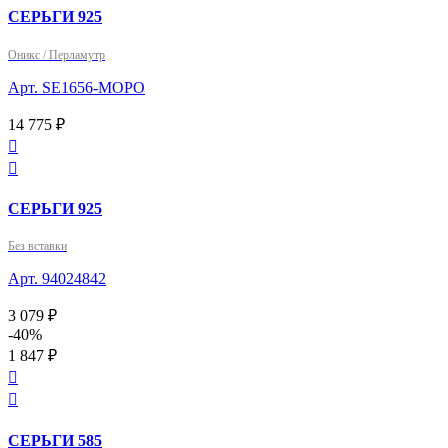
СЕРЬГИ 925
Оникс / Перламутр
Арт. SE1656-MOPO
14 775 ₽


СЕРЬГИ 925
Без вставки
Арт. 94024842
3 079 ₽
-40%
1 847 ₽


СЕРЬГИ 585