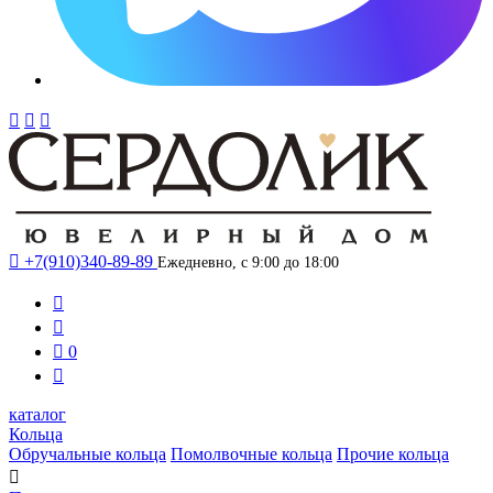




+7(910)340-89-89
Ежедневно, с 9:00 до 18:00



0

каталог
Кольца
Обручальные кольца
Помолвочные кольца
Прочие кольца
