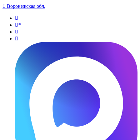

Воронежская обл.

*

