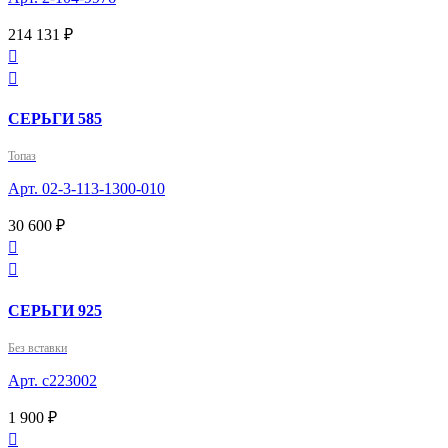
214 131 ₽


СЕРЬГИ 585
Топаз
Арт. 02-3-113-1300-010
30 600 ₽


СЕРЬГИ 925
Без вставки
Арт. с223002
1 900 ₽
