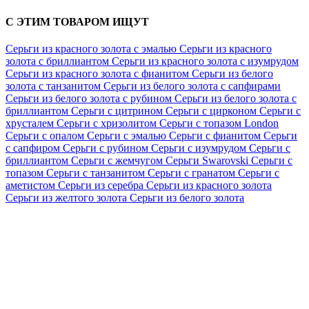
С ЭТИМ ТОВАРОМ ИЩУТ
Серьги из красного золота с эмалью
Серьги из красного
золота с бриллиантом
Серьги из красного золота с изумрудом
Серьги из красного золота с фианитом
Серьги из белого
золота с танзанитом
Серьги из белого золота с сапфирами
Серьги из белого золота с рубином
Серьги из белого золота с
бриллиантом
Серьги с цитрином
Серьги с цирконом
Серьги с
хрусталем
Серьги с хризолитом
Серьги с топазом London
Серьги с опалом
Серьги с эмалью
Серьги с фианитом
Серьги
с сапфиром
Серьги с рубином
Серьги с изумрудом
Серьги с
бриллиантом
Серьги с жемчугом
Серьги Swarovski
Серьги с
топазом
Серьги с танзанитом
Серьги с гранатом
Серьги с
аметистом
Серьги из серебра
Серьги из красного золота
Серьги из желтого золота
Серьги из белого золота