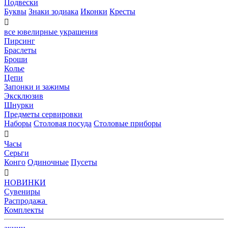
Подвески
Буквы
Знаки зодиака
Иконки
Кресты

все ювелирные украшения
Пирсинг
Браслеты
Броши
Колье
Цепи
Запонки и зажимы
Эксклюзив
Шнурки
Предметы сервировки
Наборы
Столовая посуда
Столовые приборы

Часы
Серьги
Конго
Одиночные
Пусеты

НОВИНКИ
Сувениры
Распродажа
Комплекты