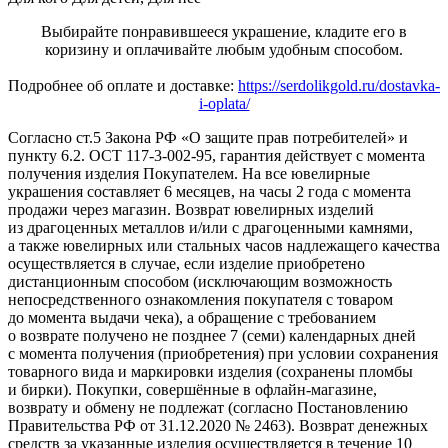
Выбирайте понравившееся украшение, кладите его в
коризину и оплачивайте любым удобным способом.
Подробнее об оплате и доставке:
https://serdolikgold.ru/dostavka-
i-oplata/
Согласно ст.5 Закона РФ «О защите прав потребителей» и
пункту 6.2. ОСТ 117-3-002-95, гарантия действует с момента
получения изделия Покупателем. На все ювелирные
украшения составляет 6 месяцев, на часы 2 года с момента
продажи через магазин. Возврат ювелирных изделий
из драгоценных металлов и/или с драгоценными камнями,
а также ювелирных или стальных часов надлежащего качества
осуществляется в случае, если изделие приобретено
дистанционным способом (исключающим возможность
непосредственного ознакомления покупателя с товаром
до момента выдачи чека), а обращение с требованием
о возврате получено не позднее 7 (семи) календарных дней
с момента получения (приобретения) при условии сохранения
товарного вида и маркировки изделия (сохранены пломбы
и бирки). Покупки, совершённые в офлайн-магазине,
возврату и обмену не подлежат (согласно Постановлению
Правительства РФ от 31.12.2020 № 2463). Возврат денежных
средств за указанные изделия осуществляется в течение 10