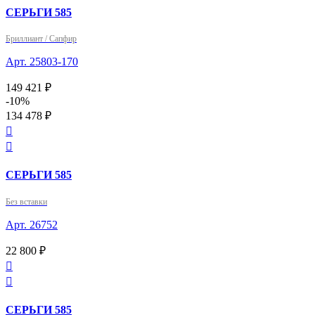
СЕРЬГИ 585
Бриллиант / Сапфир
Арт. 25803-170
149 421 ₽
-10%
134 478 ₽


СЕРЬГИ 585
Без вставки
Арт. 26752
22 800 ₽


СЕРЬГИ 585