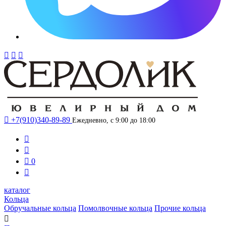




+7(910)340-89-89
Ежедневно, с 9:00 до 18:00



0

каталог
Кольца
Обручальные кольца
Помолвочные кольца
Прочие кольца
