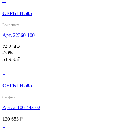

СЕРЬГИ 585
Бриллиант
Арт. 22360-100
74 224 ₽
-30%
51 956 ₽


СЕРЬГИ 585
Сапфир
Арт. 2-106-443-02
130 653 ₽

