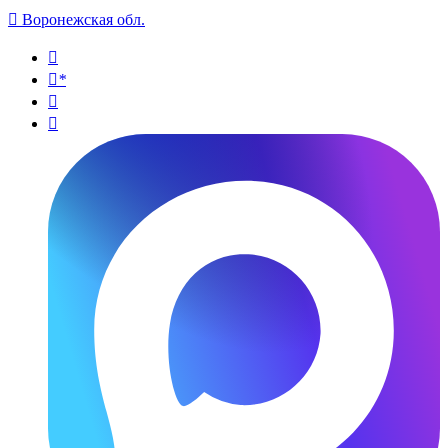

Воронежская обл.

*

