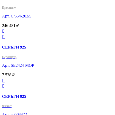
Бриллиант
Арт. С/554-203/5
246 481 ₽


СЕРЬГИ 925
Перламутр
Арт. SE2424-MOP
7 538 ₽


СЕРЬГИ 925
Фианит
Арт. с0504472