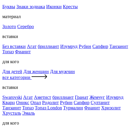
Буквы
Знаки зодиака
Иконки
Кресты
материал
Золото
Серебро
вставки
Без вставки
Агат
бриллиант
Изумруд
Рубин
Сапфир
Танзанит
Топаз
Фианит
для кого
Для детей
Для женщин
Для мужчин
все категории
вставки
Swarovski
Агат
Аметист
бриллиант
Гранат
Жемчуг
Изумруд
Кварц
Оникс
Опал
Родолит
Рубин
Сапфир
Султанит
Танзанит
Топаз
Топаз London
Турмалин
Фианит
Хризолит
Хрусталь
Эмаль
для кого