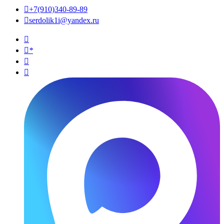

+7(910)340-89-89

serdolik1i@yandex.ru

*

