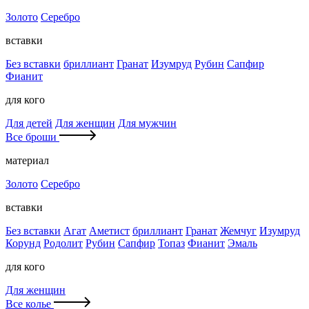
Золото
Серебро
вставки
Без вставки
бриллиант
Гранат
Изумруд
Рубин
Сапфир
Фианит
для кого
Для детей
Для женщин
Для мужчин
Все броши
материал
Золото
Серебро
вставки
Без вставки
Агат
Аметист
бриллиант
Гранат
Жемчуг
Изумруд
Корунд
Родолит
Рубин
Сапфир
Топаз
Фианит
Эмаль
для кого
Для женщин
Все колье