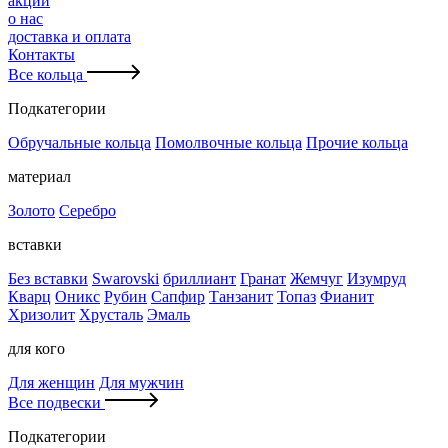
акции
о нас
доставка и оплата
Контакты
Все кольца
Подкатегории
Обручальные кольца
Помолвочные кольца
Прочие кольца
материал
Золото
Серебро
вставки
Без вставки
Swarovski
бриллиант
Гранат
Жемчуг
Изумруд
Кварц
Оникс
Рубин
Сапфир
Танзанит
Топаз
Фианит
Хризолит
Хрусталь
Эмаль
для кого
Для женщин
Для мужчин
Все подвески
Подкатегории