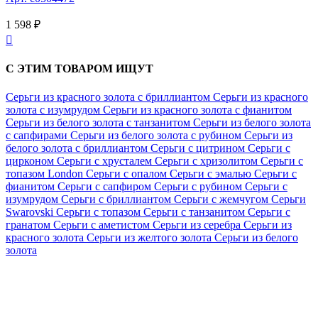
1 598 ₽

С ЭТИМ ТОВАРОМ ИЩУТ
Серьги из красного золота с бриллиантом
Серьги из красного
золота с изумрудом
Серьги из красного золота с фианитом
Серьги из белого золота с танзанитом
Серьги из белого золота
с сапфирами
Серьги из белого золота с рубином
Серьги из
белого золота с бриллиантом
Серьги с цитрином
Серьги с
цирконом
Серьги с хрусталем
Серьги с хризолитом
Серьги с
топазом London
Серьги с опалом
Серьги с эмалью
Серьги с
фианитом
Серьги с сапфиром
Серьги с рубином
Серьги с
изумрудом
Серьги с бриллиантом
Серьги с жемчугом
Серьги
Swarovski
Серьги с топазом
Серьги с танзанитом
Серьги с
гранатом
Серьги с аметистом
Серьги из серебра
Серьги из
красного золота
Серьги из желтого золота
Серьги из белого
золота