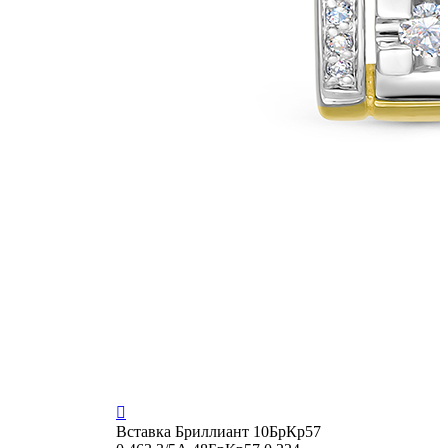

Вставка
Бриллиант 10БрКр57