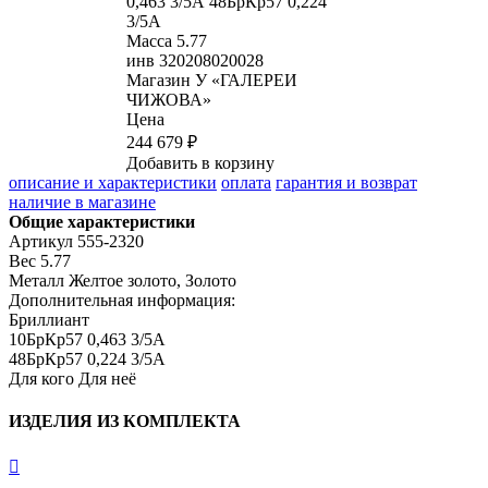
0,463 3/5А 48БрКр57 0,224
3/5А
Масса
5.77
инв
320208020028
Магазин
У «ГАЛЕРЕИ
ЧИЖОВА»
Цена
244 679 ₽
Добавить в корзину
описание и характеристики
оплата
гарантия и возврат
наличие в магазине
Общие характеристики
Артикул
555-2320
Вес
5.77
Металл
Желтое золото, Золото
Дополнительная информация:
Бриллиант

10БрКр57 0,463 3/5А

48БрКр57 0,224 3/5А
Для кого
Для неё
ИЗДЕЛИЯ ИЗ КОМПЛЕКТА
