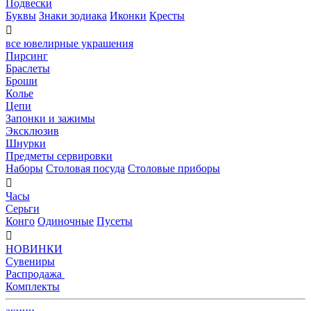
Подвески
Буквы
Знаки зодиака
Иконки
Кресты

все ювелирные украшения
Пирсинг
Браслеты
Броши
Колье
Цепи
Запонки и зажимы
Эксклюзив
Шнурки
Предметы сервировки
Наборы
Столовая посуда
Столовые приборы

Часы
Серьги
Конго
Одиночные
Пусеты

НОВИНКИ
Сувениры
Распродажа
Комплекты