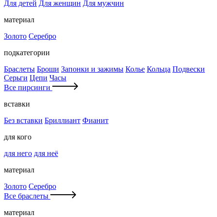
Для детей
Для женщин
Для мужчин
материал
Золото
Серебро
подкатегории
Браслеты
Броши
Запонки и зажимы
Колье
Кольца
Подвески
Серьги
Цепи
Часы
Все пирсинги
вставки
Без вставки
Бриллиант
Фианит
для кого
для него
для неё
материал
Золото
Серебро
Все браслеты
материал