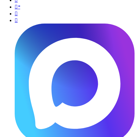

*

