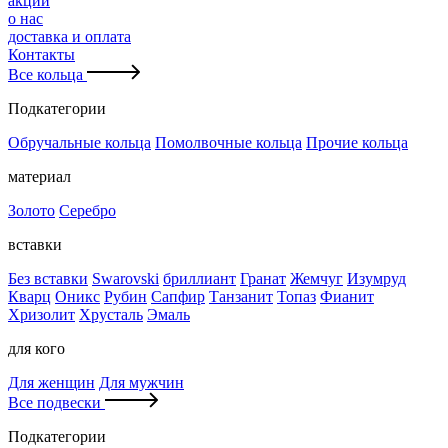
акции
о нас
доставка и оплата
Контакты
Все кольца
Подкатегории
Обручальные кольца
Помолвочные кольца
Прочие кольца
материал
Золото
Серебро
вставки
Без вставки
Swarovski
бриллиант
Гранат
Жемчуг
Изумруд
Кварц
Оникс
Рубин
Сапфир
Танзанит
Топаз
Фианит
Хризолит
Хрусталь
Эмаль
для кого
Для женщин
Для мужчин
Все подвески
Подкатегории