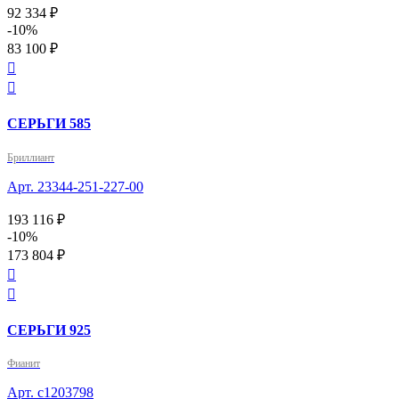
92 334 ₽
-10%
83 100 ₽


СЕРЬГИ 585
Бриллиант
Арт. 23344-251-227-00
193 116 ₽
-10%
173 804 ₽


СЕРЬГИ 925
Фианит
Арт. с1203798