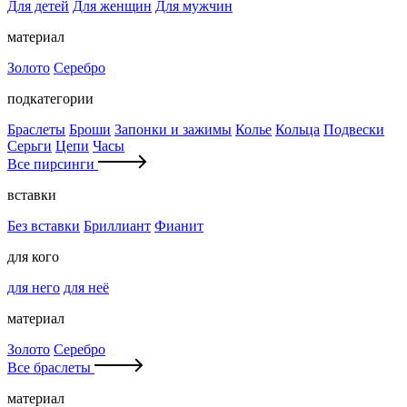
Для детей
Для женщин
Для мужчин
материал
Золото
Серебро
подкатегории
Браслеты
Броши
Запонки и зажимы
Колье
Кольца
Подвески
Серьги
Цепи
Часы
Все пирсинги
вставки
Без вставки
Бриллиант
Фианит
для кого
для него
для неё
материал
Золото
Серебро
Все браслеты
материал