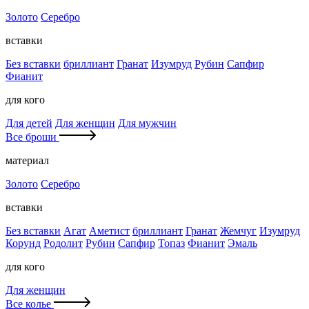
Золото
Серебро
вставки
Без вставки
бриллиант
Гранат
Изумруд
Рубин
Сапфир
Фианит
для кого
Для детей
Для женщин
Для мужчин
Все броши
материал
Золото
Серебро
вставки
Без вставки
Агат
Аметист
бриллиант
Гранат
Жемчуг
Изумруд
Корунд
Родолит
Рубин
Сапфир
Топаз
Фианит
Эмаль
для кого
Для женщин
Все колье