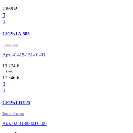
2 868 ₽


СЕРЬГА 585
Бриллиант
Арт. 41415-151-01-01
19 274 ₽
-10%
17 346 ₽


СЕРЬГИ 925
Топаз / Фианит
Арт. 02-3188/00ТС-00