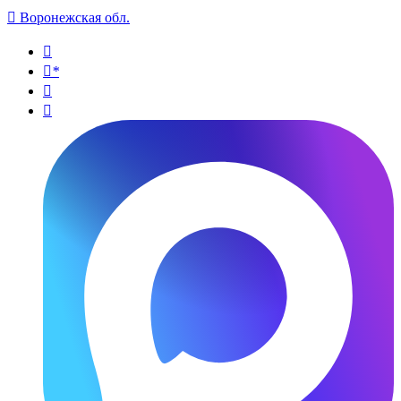

Воронежская обл.

*

