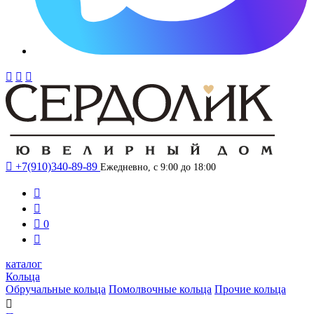




+7(910)340-89-89
Ежедневно, с 9:00 до 18:00



0

каталог
Кольца
Обручальные кольца
Помолвочные кольца
Прочие кольца
