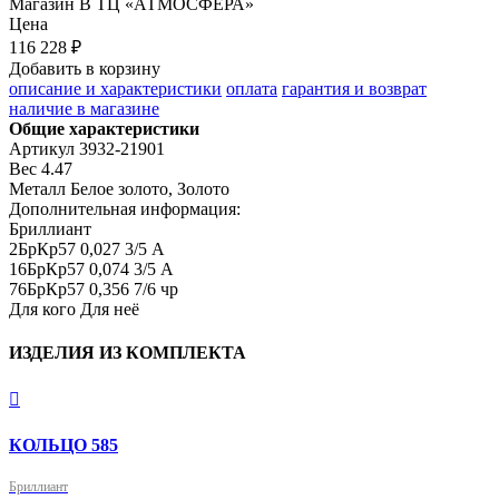
Магазин
В ТЦ «АТМОСФЕРА»
Цена
116 228 ₽
Добавить в корзину
описание и характеристики
оплата
гарантия и возврат
наличие в магазине
Общие характеристики
Артикул
3932-21901
Вес
4.47
Металл
Белое золото, Золото
Дополнительная информация:
Бриллиант

2БрКр57 0,027 3/5 А

16БрКр57 0,074 3/5 А

76БрКр57 0,356 7/6 чр
Для кого
Для неё
ИЗДЕЛИЯ ИЗ КОМПЛЕКТА

КОЛЬЦО 585
Бриллиант