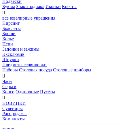
Подвески
Буквы
Знаки зодиака
Иконки
Кресты

все ювелирные украшения
Пирсинг
Браслеты
Броши
Колье
Цепи
Запонки и зажимы
Эксклюзив
Шнурки
Предметы сервировки
Наборы
Столовая посуда
Столовые приборы

Часы
Серьги
Конго
Одиночные
Пусеты

НОВИНКИ
Сувениры
Распродажа
Комплекты