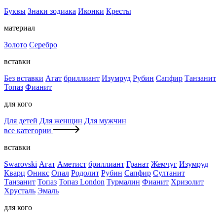
Буквы
Знаки зодиака
Иконки
Кресты
материал
Золото
Серебро
вставки
Без вставки
Агат
бриллиант
Изумруд
Рубин
Сапфир
Танзанит
Топаз
Фианит
для кого
Для детей
Для женщин
Для мужчин
все категории
вставки
Swarovski
Агат
Аметист
бриллиант
Гранат
Жемчуг
Изумруд
Кварц
Оникс
Опал
Родолит
Рубин
Сапфир
Султанит
Танзанит
Топаз
Топаз London
Турмалин
Фианит
Хризолит
Хрусталь
Эмаль
для кого