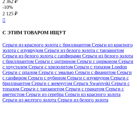
2 362 ₽
-10%
2 125 ₽

С ЭТИМ ТОВАРОМ ИЩУТ
Серьги из красного золота с бриллиантом
Серьги из красного
золота с изумрудом
Серьги из белого золота с танзанитом
Серьги из белого золота с сапфирами
Серьги из белого золота
с бриллиантом
Серьги с цитрином
Серьги с цирконом
Серьги
с хрусталем
Серьги с хризолитом
Серьги с топазом London
Серьги с опалом
Серьги с эмалью
Серьги с фианитом
Серьги
с сапфиром
Серьги с рубином
Серьги с изумрудом
Серьги с
бриллиантом
Серьги с жемчугом
Серьги Swarovski
Серьги с
топазом
Серьги с танзанитом
Серьги с гранатом
Серьги с
аметистом
Серьги из серебра
Серьги из красного золота
Серьги из желтого золота
Серьги из белого золота