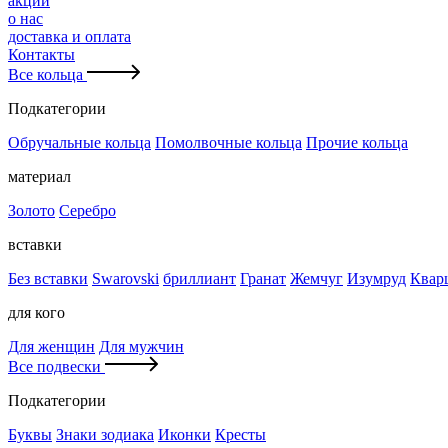
акции
о нас
доставка и оплата
Контакты
Все кольца
Подкатегории
Обручальные кольца
Помолвочные кольца
Прочие кольца
материал
Золото
Серебро
вставки
Без вставки
Swarovski
бриллиант
Гранат
Жемчуг
Изумруд
Квар
для кого
Для женщин
Для мужчин
Все подвески
Подкатегории
Буквы
Знаки зодиака
Иконки
Кресты