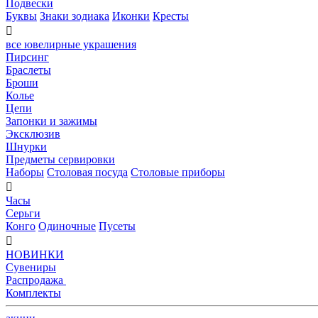
Подвески
Буквы
Знаки зодиака
Иконки
Кресты

все ювелирные украшения
Пирсинг
Браслеты
Броши
Колье
Цепи
Запонки и зажимы
Эксклюзив
Шнурки
Предметы сервировки
Наборы
Столовая посуда
Столовые приборы

Часы
Серьги
Конго
Одиночные
Пусеты

НОВИНКИ
Сувениры
Распродажа
Комплекты