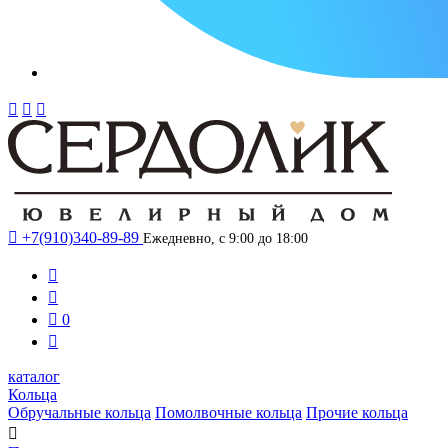




+7(910)340-89-89
Ежедневно, с 9:00 до 18:00



0

каталог
Кольца
Обручальные кольца
Помолвочные кольца
Прочие кольца
