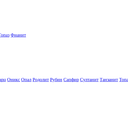
Топаз
Фианит
арц
Оникс
Опал
Родолит
Рубин
Сапфир
Султанит
Танзанит
Топ