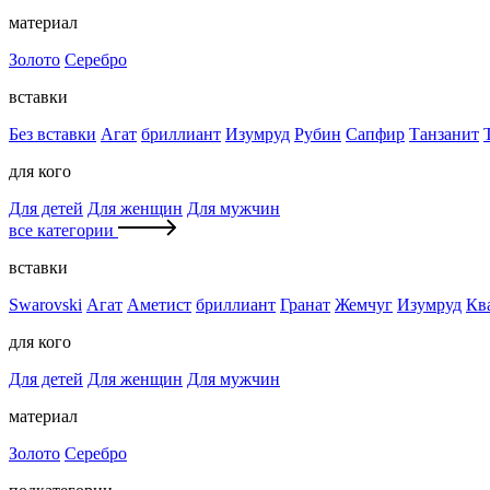
материал
Золото
Серебро
вставки
Без вставки
Агат
бриллиант
Изумруд
Рубин
Сапфир
Танзанит
для кого
Для детей
Для женщин
Для мужчин
все категории
вставки
Swarovski
Агат
Аметист
бриллиант
Гранат
Жемчуг
Изумруд
Кв
для кого
Для детей
Для женщин
Для мужчин
материал
Золото
Серебро