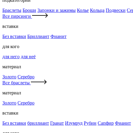
подкатегории
Браслеты
Броши
Запонки и зажимы
Колье
Кольца
Подвески
Се
Все пирсинги
вставки
Без вставки
Бриллиант
Фианит
для кого
для него
для неё
материал
Золото
Серебро
Все браслеты
материал
Золото
Серебро
вставки
Без вставки
бриллиант
Гранат
Изумруд
Рубин
Сапфир
Фианит