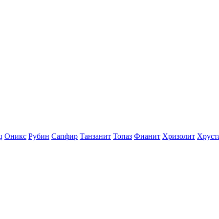
ц
Оникс
Рубин
Сапфир
Танзанит
Топаз
Фианит
Хризолит
Хруст