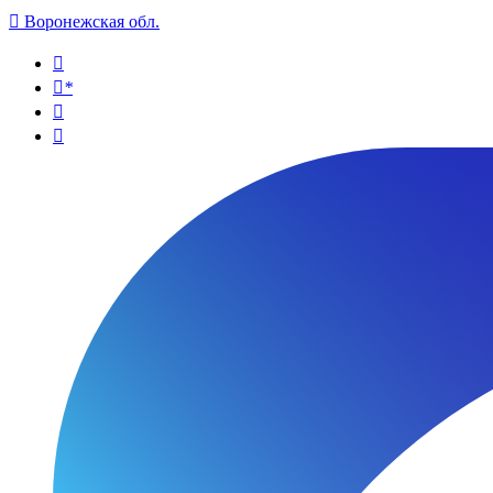

Воронежская обл.

*

