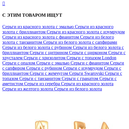

С ЭТИМ ТОВАРОМ ИЩУТ
Серьги из красного золота с эмалью
Серьги из красного
золота с бриллиантом
Серьги из красного золота с изумрудом
Серьги из красного золота с фианитом
Серьги из белого
золота с танзанитом
Серьги из белого золота с сапфирами
Серьги из белого золота с рубином
Серьги из белого золота с
бриллиантом
Серьги с цитрином
Серьги с цирконом
Серьги с
хрусталем
Серьги с хризолитом
Серьги с топазом London
Серьги с опалом
Серьги с эмалью
Серьги с фианитом
Серьги
с сапфиром
Серьги с рубином
Серьги с изумрудом
Серьги с
бриллиантом
Серьги с жемчугом
Серьги Swarovski
Серьги с
топазом
Серьги с танзанитом
Серьги с гранатом
Серьги с
аметистом
Серьги из серебра
Серьги из красного золота
Серьги из желтого золота
Серьги из белого золота