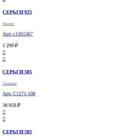
СЕРЬГИ 925
Фианит
Арт. с1201367
1 299 ₽


СЕРЬГИ 585
Танзанит
Арт. С1171-108
38 858 ₽


СЕРЬГИ 585