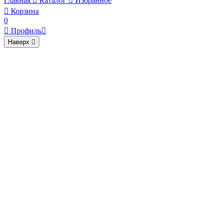
Главная

Каталог

Избранное

Корзина
0

Профиль

Наверх
