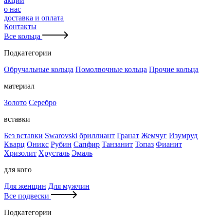
акции
о нас
доставка и оплата
Контакты
Все кольца
Подкатегории
Обручальные кольца
Помолвочные кольца
Прочие кольца
материал
Золото
Серебро
вставки
Без вставки
Swarovski
бриллиант
Гранат
Жемчуг
Изумруд
Кварц
Оникс
Рубин
Сапфир
Танзанит
Топаз
Фианит
Хризолит
Хрусталь
Эмаль
для кого
Для женщин
Для мужчин
Все подвески
Подкатегории