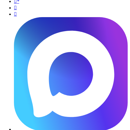
*

