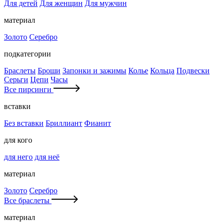
Для детей
Для женщин
Для мужчин
материал
Золото
Серебро
подкатегории
Браслеты
Броши
Запонки и зажимы
Колье
Кольца
Подвески
Серьги
Цепи
Часы
Все пирсинги
вставки
Без вставки
Бриллиант
Фианит
для кого
для него
для неё
материал
Золото
Серебро
Все браслеты
материал