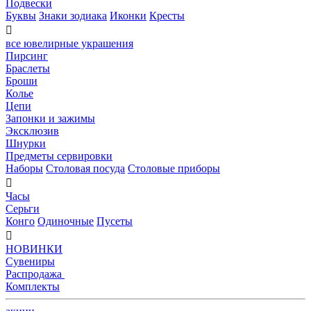
Подвески
Буквы
Знаки зодиака
Иконки
Кресты

все ювелирные украшения
Пирсинг
Браслеты
Броши
Колье
Цепи
Запонки и зажимы
Эксклюзив
Шнурки
Предметы сервировки
Наборы
Столовая посуда
Столовые приборы

Часы
Серьги
Конго
Одиночные
Пусеты

НОВИНКИ
Сувениры
Распродажа
Комплекты