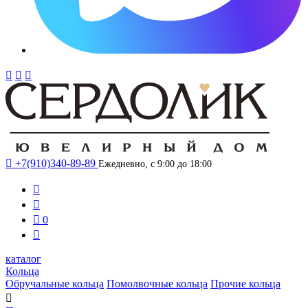




+7(910)340-89-89
Ежедневно, с 9:00 до 18:00



0

каталог
Кольца
Обручальные кольца
Помолвочные кольца
Прочие кольца
