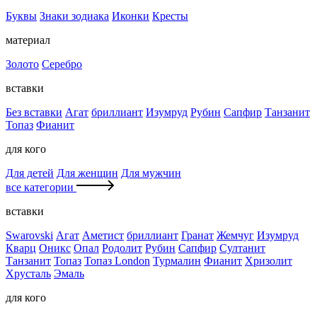
Буквы
Знаки зодиака
Иконки
Кресты
материал
Золото
Серебро
вставки
Без вставки
Агат
бриллиант
Изумруд
Рубин
Сапфир
Танзанит
Топаз
Фианит
для кого
Для детей
Для женщин
Для мужчин
все категории
вставки
Swarovski
Агат
Аметист
бриллиант
Гранат
Жемчуг
Изумруд
Кварц
Оникс
Опал
Родолит
Рубин
Сапфир
Султанит
Танзанит
Топаз
Топаз London
Турмалин
Фианит
Хризолит
Хрусталь
Эмаль
для кого