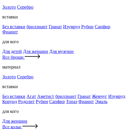
Золото
Серебро
вставки
Без вставки
бриллиант
Гранат
Изумруд
Рубин
Сапфир
Фианит
для кого
Для детей
Для женщин
Для мужчин
Все броши
материал
Золото
Серебро
вставки
Без вставки
Агат
Аметист
бриллиант
Гранат
Жемчуг
Изумруд
Корунд
Родолит
Рубин
Сапфир
Топаз
Фианит
Эмаль
для кого
Для женщин
Все колье