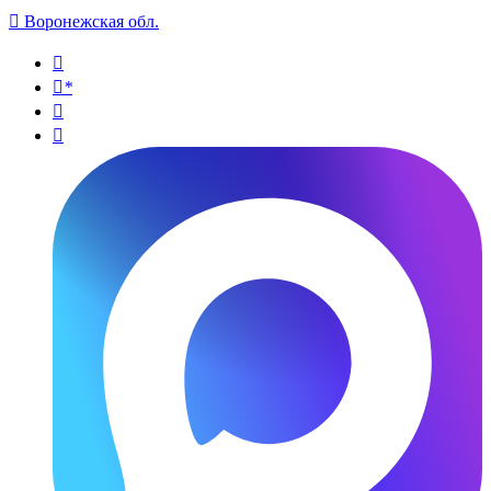

Воронежская обл.

*

