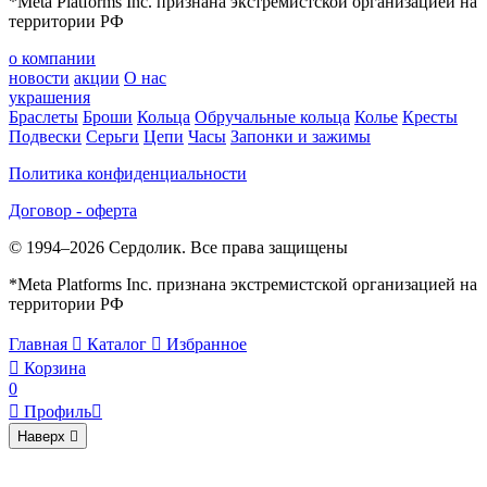
*Meta Platforms Inc. признана экстремистской организацией на
территории РФ
о компании
новости
акции
О нас
украшения
Браслеты
Броши
Кольца
Обручальные кольца
Колье
Кресты
Подвески
Серьги
Цепи
Часы
Запонки и зажимы
Политика конфиденциальности
Договор - оферта
© 1994–2026 Сердолик. Все права защищены
*Meta Platforms Inc. признана экстремистской организацией на
территории РФ
Главная

Каталог

Избранное

Корзина
0

Профиль

Наверх
