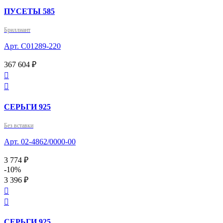
ПУСЕТЫ 585
Бриллиант
Арт. С01289-220
367 604 ₽


СЕРЬГИ 925
Без вставки
Арт. 02-4862/0000-00
3 774 ₽
-10%
3 396 ₽


СЕРЬГИ 925