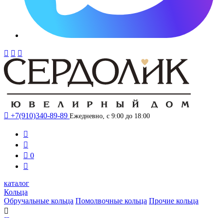




+7(910)340-89-89
Ежедневно, с 9:00 до 18:00



0

каталог
Кольца
Обручальные кольца
Помолвочные кольца
Прочие кольца
