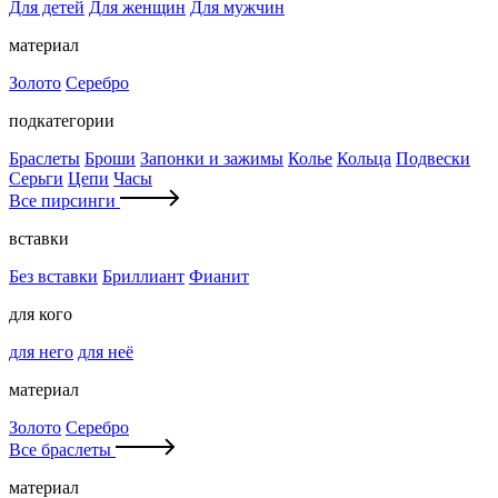
Для детей
Для женщин
Для мужчин
материал
Золото
Серебро
подкатегории
Браслеты
Броши
Запонки и зажимы
Колье
Кольца
Подвески
Серьги
Цепи
Часы
Все пирсинги
вставки
Без вставки
Бриллиант
Фианит
для кого
для него
для неё
материал
Золото
Серебро
Все браслеты
материал