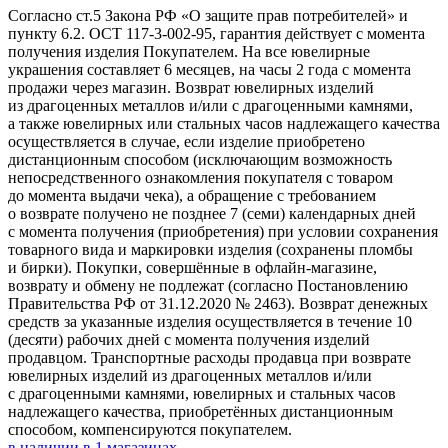
Согласно ст.5 Закона РФ «О защите прав потребителей» и
пункту 6.2. ОСТ 117-3-002-95, гарантия действует с момента
получения изделия Покупателем. На все ювелирные
украшения составляет 6 месяцев, на часы 2 года с момента
продажи через магазин. Возврат ювелирных изделий
из драгоценных металлов и/или с драгоценными камнями,
а также ювелирных или стальных часов надлежащего качества
осуществляется в случае, если изделие приобретено
дистанционным способом (исключающим возможность
непосредственного ознакомления покупателя с товаром
до момента выдачи чека), а обращение с требованием
о возврате получено не позднее 7 (семи) календарных дней
с момента получения (приобретения) при условии сохранения
товарного вида и маркировки изделия (сохранены пломбы
и бирки). Покупки, совершённые в офлайн-магазине,
возврату и обмену не подлежат (согласно Постановлению
Правительства РФ от 31.12.2020 № 2463). Возврат денежных
средств за указанные изделия осуществляется в течение 10
(десяти) рабочих дней с момента получения изделий
продавцом. Транспортные расходы продавца при возврате
ювелирных изделий из драгоценных металлов и/или
с драгоценными камнями, ювелирных и стальных часов
надлежащего качества, приобретённых дистанционным
способом, компенсируются покупателем.
в наличии в
1
магазинах