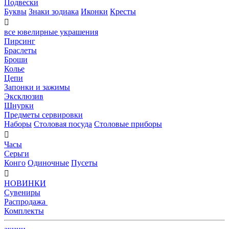
Подвески
Буквы
Знаки зодиака
Иконки
Кресты

все ювелирные украшения
Пирсинг
Браслеты
Броши
Колье
Цепи
Запонки и зажимы
Эксклюзив
Шнурки
Предметы сервировки
Наборы
Столовая посуда
Столовые приборы

Часы
Серьги
Конго
Одиночные
Пусеты

НОВИНКИ
Сувениры
Распродажа
Комплекты