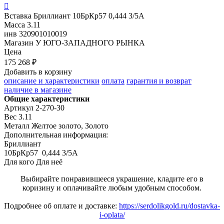

Вставка
Бриллиант 10БрКр57 0,444 3/5А
Масса
3.11
инв
320901010019
Магазин
У ЮГО-ЗАПАДНОГО РЫНКА
Цена
175 268 ₽
Добавить в корзину
описание и характеристики
оплата
гарантия и возврат
наличие в магазине
Общие характеристики
Артикул
2-270-30
Вес
3.11
Металл
Желтое золото, Золото
Дополнительная информация:
Бриллиант

10БрКр57  0,444 3/5А
Для кого
Для неё
Выбирайте понравившееся украшение, кладите его в
коризину и оплачивайте любым удобным способом.
Подробнее об оплате и доставке:
https://serdolikgold.ru/dostavka-
i-oplata/