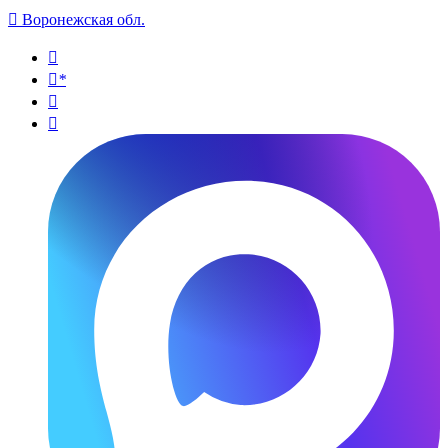

Воронежская обл.

*

