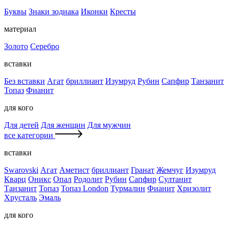
Буквы
Знаки зодиака
Иконки
Кресты
материал
Золото
Серебро
вставки
Без вставки
Агат
бриллиант
Изумруд
Рубин
Сапфир
Танзанит
Топаз
Фианит
для кого
Для детей
Для женщин
Для мужчин
все категории
вставки
Swarovski
Агат
Аметист
бриллиант
Гранат
Жемчуг
Изумруд
Кварц
Оникс
Опал
Родолит
Рубин
Сапфир
Султанит
Танзанит
Топаз
Топаз London
Турмалин
Фианит
Хризолит
Хрусталь
Эмаль
для кого