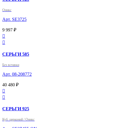
Оникс
Арт. SE3725
9 997 ₽


СЕРЬГИ 585
Без вставки
Арт. 08-208772
40 480 ₽


СЕРЬГИ 925
Куб. цирконий / Оникс