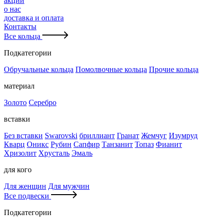
акции
о нас
доставка и оплата
Контакты
Все кольца
Подкатегории
Обручальные кольца
Помолвочные кольца
Прочие кольца
материал
Золото
Серебро
вставки
Без вставки
Swarovski
бриллиант
Гранат
Жемчуг
Изумруд
Кварц
Оникс
Рубин
Сапфир
Танзанит
Топаз
Фианит
Хризолит
Хрусталь
Эмаль
для кого
Для женщин
Для мужчин
Все подвески
Подкатегории