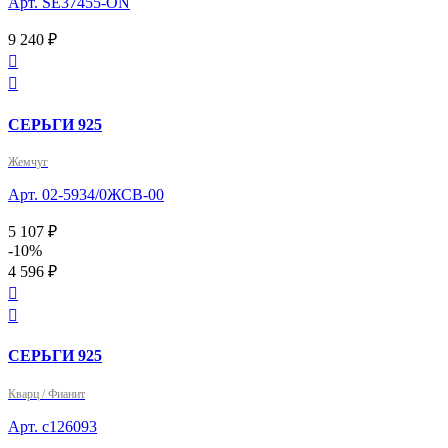
Арт. SE37455-ON
9 240 ₽


СЕРЬГИ 925
Жемчуг
Арт. 02-5934/0ЖСВ-00
5 107 ₽
-10%
4 596 ₽


СЕРЬГИ 925
Кварц / Фианит
Арт. с126093