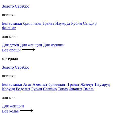
Золото
Серебро
вставки
Без вставки
бриллиант
Гранат
Изумруд
Рубин
Сапфир
Фианит
для кого
Для детей
Для женщин
Для мужчин
Все броши
материал
Золото
Серебро
вставки
Без вставки
Агат
Аметист
бриллиант
Гранат
Жемчуг
Изумруд
Корунд
Родолит
Рубин
Сапфир
Топаз
Фианит
Эмаль
для кого
Для женщин
Все колье