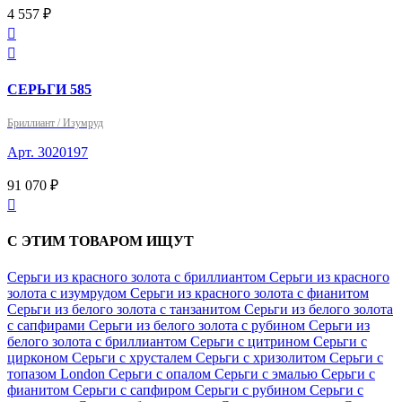
4 557 ₽


СЕРЬГИ 585
Бриллиант / Изумруд
Арт. 3020197
91 070 ₽

С ЭТИМ ТОВАРОМ ИЩУТ
Серьги из красного золота с бриллиантом
Серьги из красного
золота с изумрудом
Серьги из красного золота с фианитом
Серьги из белого золота с танзанитом
Серьги из белого золота
с сапфирами
Серьги из белого золота с рубином
Серьги из
белого золота с бриллиантом
Серьги с цитрином
Серьги с
цирконом
Серьги с хрусталем
Серьги с хризолитом
Серьги с
топазом London
Серьги с опалом
Серьги с эмалью
Серьги с
фианитом
Серьги с сапфиром
Серьги с рубином
Серьги с