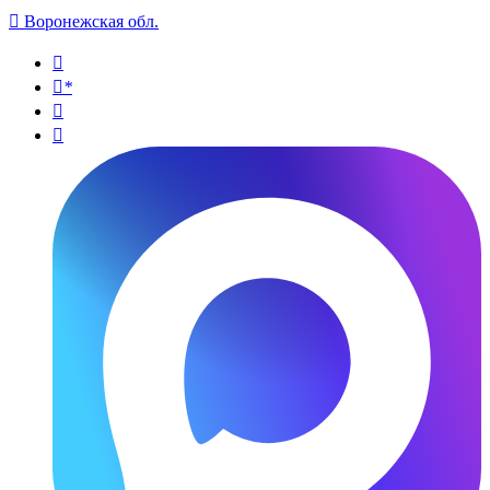

Воронежская обл.

*

