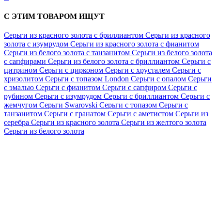
С ЭТИМ ТОВАРОМ ИЩУТ
Серьги из красного золота с бриллиантом
Серьги из красного
золота с изумрудом
Серьги из красного золота с фианитом
Серьги из белого золота с танзанитом
Серьги из белого золота
с сапфирами
Серьги из белого золота с бриллиантом
Серьги с
цитрином
Серьги с цирконом
Серьги с хрусталем
Серьги с
хризолитом
Серьги с топазом London
Серьги с опалом
Серьги
с эмалью
Серьги с фианитом
Серьги с сапфиром
Серьги с
рубином
Серьги с изумрудом
Серьги с бриллиантом
Серьги с
жемчугом
Серьги Swarovski
Серьги с топазом
Серьги с
танзанитом
Серьги с гранатом
Серьги с аметистом
Серьги из
серебра
Серьги из красного золота
Серьги из желтого золота
Серьги из белого золота