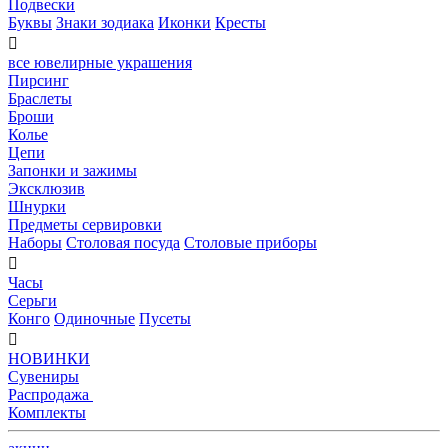
Подвески
Буквы
Знаки зодиака
Иконки
Кресты

все ювелирные украшения
Пирсинг
Браслеты
Броши
Колье
Цепи
Запонки и зажимы
Эксклюзив
Шнурки
Предметы сервировки
Наборы
Столовая посуда
Столовые приборы

Часы
Серьги
Конго
Одиночные
Пусеты

НОВИНКИ
Сувениры
Распродажа
Комплекты