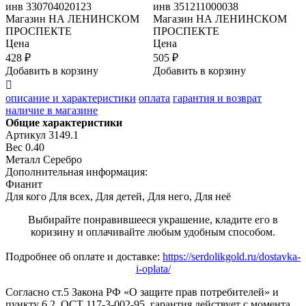
инв
330704020123
инв
351211000038
Магазин
НА ЛЕНИНСКОМ
Магазин
НА ЛЕНИНСКОМ
ПРОСПЕКТЕ
ПРОСПЕКТЕ
Цена
Цена
428 ₽
505 ₽
5
Добавить в корзину
Добавить в корзину
Д

описание и характеристики
оплата
гарантия и возврат
наличие в магазине
Общие характеристики
Артикул
3149.1
Вес
0.40
Металл
Серебро
Дополнительная информация:
Фианит
Для кого
Для всех, Для детей, Для него, Для неё
Выбирайте понравившееся украшение, кладите его в
коризину и оплачивайте любым удобным способом.
Подробнее об оплате и доставке:
https://serdolikgold.ru/dostavka-
i-oplata/
Согласно ст.5 Закона РФ «О защите прав потребителей» и
пункту 6.2. ОСТ 117-3-002-95, гарантия действует с момента