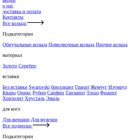
акции
о нас
доставка и оплата
Контакты
Все кольца
Подкатегории
Обручальные кольца
Помолвочные кольца
Прочие кольца
материал
Золото
Серебро
вставки
Без вставки
Swarovski
бриллиант
Гранат
Жемчуг
Изумруд
Кварц
Оникс
Рубин
Сапфир
Танзанит
Топаз
Фианит
Хризолит
Хрусталь
Эмаль
для кого
Для женщин
Для мужчин
Все подвески
Подкатегории