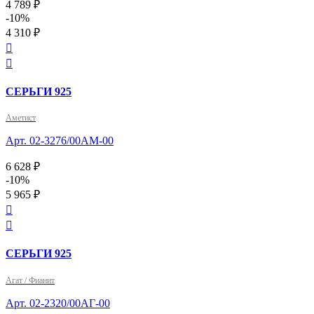
4 789 ₽
-10%
4 310 ₽


СЕРЬГИ 925
Аметист
Арт. 02-3276/00АМ-00
6 628 ₽
-10%
5 965 ₽


СЕРЬГИ 925
Агат / Фианит
Арт. 02-2320/00АГ-00