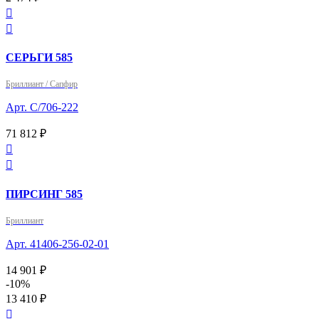


СЕРЬГИ 585
Бриллиант / Сапфир
Арт. С/706-222
71 812 ₽


ПИРСИНГ 585
Бриллиант
Арт. 41406-256-02-01
14 901 ₽
-10%
13 410 ₽
