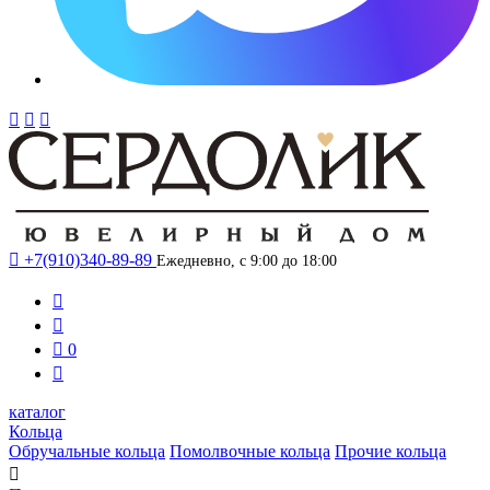




+7(910)340-89-89
Ежедневно, с 9:00 до 18:00



0

каталог
Кольца
Обручальные кольца
Помолвочные кольца
Прочие кольца
