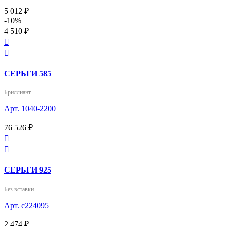
5 012 ₽
-10%
4 510 ₽


СЕРЬГИ 585
Бриллиант
Арт. 1040-2200
76 526 ₽


СЕРЬГИ 925
Без вставки
Арт. с224095
2 474 ₽