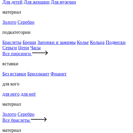
Для детей
Для женщин
Для мужчин
материал
Золото
Серебро
подкатегории
Браслеты
Броши
Запонки и зажимы
Колье
Кольца
Подвески
Серьги
Цепи
Часы
Все пирсинги
вставки
Без вставки
Бриллиант
Фианит
для кого
для него
для неё
материал
Золото
Серебро
Все браслеты
материал