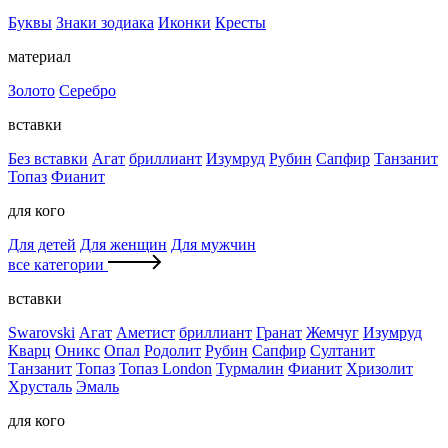
Буквы
Знаки зодиака
Иконки
Кресты
материал
Золото
Серебро
вставки
Без вставки
Агат
бриллиант
Изумруд
Рубин
Сапфир
Танзанит
Топаз
Фианит
для кого
Для детей
Для женщин
Для мужчин
все категории
вставки
Swarovski
Агат
Аметист
бриллиант
Гранат
Жемчуг
Изумруд
Кварц
Оникс
Опал
Родолит
Рубин
Сапфир
Султанит
Танзанит
Топаз
Топаз London
Турмалин
Фианит
Хризолит
Хрусталь
Эмаль
для кого