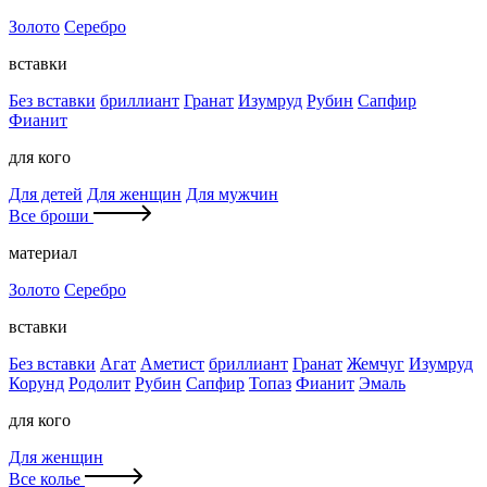
Золото
Серебро
вставки
Без вставки
бриллиант
Гранат
Изумруд
Рубин
Сапфир
Фианит
для кого
Для детей
Для женщин
Для мужчин
Все броши
материал
Золото
Серебро
вставки
Без вставки
Агат
Аметист
бриллиант
Гранат
Жемчуг
Изумруд
Корунд
Родолит
Рубин
Сапфир
Топаз
Фианит
Эмаль
для кого
Для женщин
Все колье