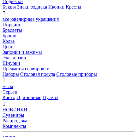
Подвески
Буквы
Знаки зодиака
Иконки
Кресты

все ювелирные украшения
Пирсинг
Браслеты
Броши
Колье
Цепи
Запонки и зажимы
Эксклюзив
Шнурки
Предметы сервировки
Наборы
Столовая посуда
Столовые приборы

Часы
Серьги
Конго
Одиночные
Пусеты

НОВИНКИ
Сувениры
Распродажа
Комплекты