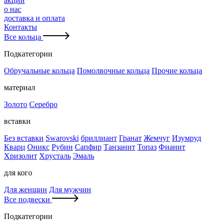
акции
о нас
доставка и оплата
Контакты
Все кольца
Подкатегории
Обручальные кольца
Помолвочные кольца
Прочие кольца
материал
Золото
Серебро
вставки
Без вставки
Swarovski
бриллиант
Гранат
Жемчуг
Изумруд
Кварц
Оникс
Рубин
Сапфир
Танзанит
Топаз
Фианит
Хризолит
Хрусталь
Эмаль
для кого
Для женщин
Для мужчин
Все подвески
Подкатегории