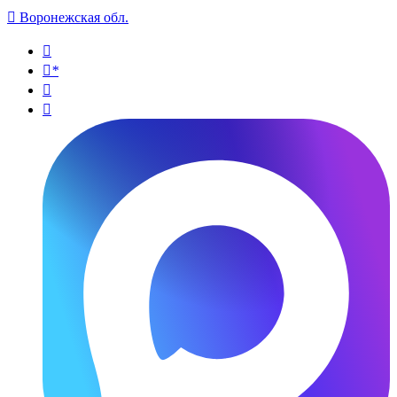

Воронежская обл.

*

