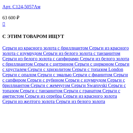
Арт. С124-5057Ам
63 600 ₽

С ЭТИМ ТОВАРОМ ИЩУТ
Серьги из красного золота с бриллиантом
Серьги из красного
золота с изумрудом
Серьги из белого золота с танзанитом
Серьги из белого золота с сапфирами
Серьги из белого золота
с бриллиантом
Серьги с цитрином
Серьги с цирконом
Серьги
с хрусталем
Серьги с хризолитом
Серьги с топазом London
Серьги с опалом
Серьги с эмалью
Серьги с фианитом
Серьги
с сапфиром
Серьги с рубином
Серьги с изумрудом
Серьги с
бриллиантом
Серьги с жемчугом
Серьги Swarovski
Серьги с
топазом
Серьги с танзанитом
Серьги с гранатом
Серьги с
аметистом
Серьги из серебра
Серьги из красного золота
Серьги из желтого золота
Серьги из белого золота