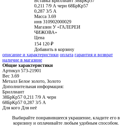
Вставка
Бриллиант 38БрКр57
0,211 7/9 А черн 68БрКр57
0,287 3/5 А
Масса
3.69
инв
310902000029
Магазин
У «ГАЛЕРЕИ
ЧИЖОВА»
Цена
154 120 ₽
Добавить в корзину
описание и характеристики
оплата
гарантия и возврат
наличие в магазине
Общие характеристики
Артикул
573-21901
Вес
3.69
Металл
Белое золото, Золото
Дополнительная информация:
Бриллиант

38БрКр57 0,211 7/9 А черн

68БрКр57 0,287 3/5 А
Для кого
Для неё
Выбирайте понравившееся украшение, кладите его в
коризину и оплачивайте любым удобным способом.