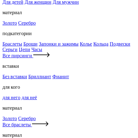
Для детей
Для женщин
Для мужчин
материал
Золото
Серебро
подкатегории
Браслеты
Броши
Запонки и зажимы
Колье
Кольца
Подвески
Серьги
Цепи
Часы
Все пирсинги
вставки
Без вставки
Бриллиант
Фианит
для кого
для него
для неё
материал
Золото
Серебро
Все браслеты
материал