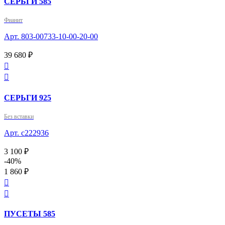
СЕРЬГИ 585
Фианит
Арт. 803-00733-10-00-20-00
39 680 ₽


СЕРЬГИ 925
Без вставки
Арт. с222936
3 100 ₽
-40%
1 860 ₽


ПУСЕТЫ 585