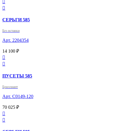


СЕРЬГИ 585
Без вставки
Арт. 2204354
14 100 ₽


ПУСЕТЫ 585
Бриллиант
Арт. С0149-120
70 025 ₽

