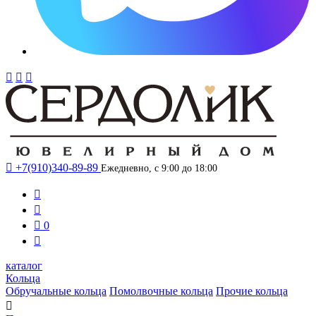




+7(910)340-89-89
Ежедневно, с 9:00 до 18:00



0

каталог
Кольца
Обручальные кольца
Помолвочные кольца
Прочие кольца
