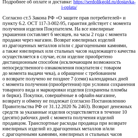
Подробнее об оплате и доставке:
https://serdolikgold.ru/dostavka-
i-oplata/
Согласно ст.5 Закона РФ «О защите прав потребителей» и
пункту 6.2. ОСТ 117-3-002-95, гарантия действует с момента
получения изделия Покупателем. На все ювелирные
украшения составляет 6 месяцев, на часы 2 года с момента
продажи через магазин. Возврат ювелирных изделий
из драгоценных металлов и/или с драгоценными камнями,
а также ювелирных или стальных часов надлежащего качества
осуществляется в случае, если изделие приобретено
дистанционным способом (исключающим возможность
непосредственного ознакомления покупателя с товаром
до момента выдачи чека), а обращение с требованием
о возврате получено не позднее 7 (семи) календарных дней
с момента получения (приобретения) при условии сохранения
товарного вида и маркировки изделия (сохранены пломбы
и бирки). Покупки, совершённые в офлайн-магазине,
возврату и обмену не подлежат (согласно Постановлению
Правительства РФ от 31.12.2020 № 2463). Возврат денежных
средств за указанные изделия осуществляется в течение 10
(десяти) рабочих дней с момента получения изделий
продавцом. Транспортные расходы продавца при возврате
ювелирных изделий из драгоценных металлов и/или
с драгоценными камнями, ювелирных и стальных часов