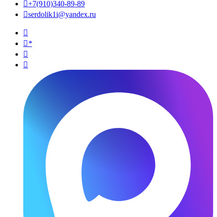

+7(910)340-89-89

serdolik1i@yandex.ru

*

