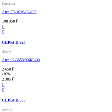
Бриллиант
Арт. С2/1019-0240/3
108 358 ₽


СЕРЬГИ 925
Жемчуг
Арт. 02-3658/00ЖБ-00
2 650 ₽
-10%
2 385 ₽


СЕРЬГИ 585
Аметист