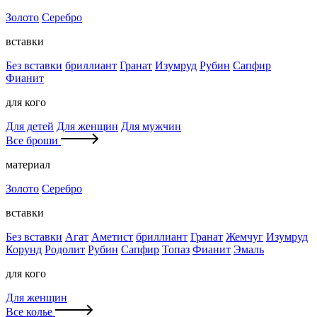
Золото
Серебро
вставки
Без вставки
бриллиант
Гранат
Изумруд
Рубин
Сапфир
Фианит
для кого
Для детей
Для женщин
Для мужчин
Все броши
материал
Золото
Серебро
вставки
Без вставки
Агат
Аметист
бриллиант
Гранат
Жемчуг
Изумруд
Корунд
Родолит
Рубин
Сапфир
Топаз
Фианит
Эмаль
для кого
Для женщин
Все колье