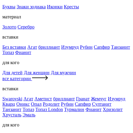
Буквы
Знаки зодиака
Иконки
Кресты
материал
Золото
Серебро
вставки
Без вставки
Агат
бриллиант
Изумруд
Рубин
Сапфир
Танзанит
Топаз
Фианит
для кого
Для детей
Для женщин
Для мужчин
все категории
вставки
Swarovski
Агат
Аметист
бриллиант
Гранат
Жемчуг
Изумруд
Кварц
Оникс
Опал
Родолит
Рубин
Сапфир
Султанит
Танзанит
Топаз
Топаз London
Турмалин
Фианит
Хризолит
Хрусталь
Эмаль
для кого