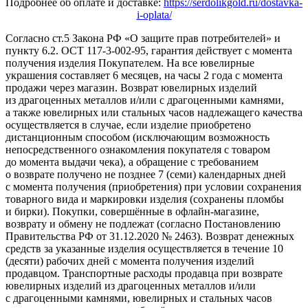
Подробнее об оплате и доставке:
https://serdolikgold.ru/dostavka-
i-oplata/
Согласно ст.5 Закона РФ «О защите прав потребителей» и
пункту 6.2. ОСТ 117-3-002-95, гарантия действует с момента
получения изделия Покупателем. На все ювелирные
украшения составляет 6 месяцев, на часы 2 года с момента
продажи через магазин. Возврат ювелирных изделий
из драгоценных металлов и/или с драгоценными камнями,
а также ювелирных или стальных часов надлежащего качества
осуществляется в случае, если изделие приобретено
дистанционным способом (исключающим возможность
непосредственного ознакомления покупателя с товаром
до момента выдачи чека), а обращение с требованием
о возврате получено не позднее 7 (семи) календарных дней
с момента получения (приобретения) при условии сохранения
товарного вида и маркировки изделия (сохранены пломбы
и бирки). Покупки, совершённые в офлайн-магазине,
возврату и обмену не подлежат (согласно Постановлению
Правительства РФ от 31.12.2020 № 2463). Возврат денежных
средств за указанные изделия осуществляется в течение 10
(десяти) рабочих дней с момента получения изделий
продавцом. Транспортные расходы продавца при возврате
ювелирных изделий из драгоценных металлов и/или
с драгоценными камнями, ювелирных и стальных часов