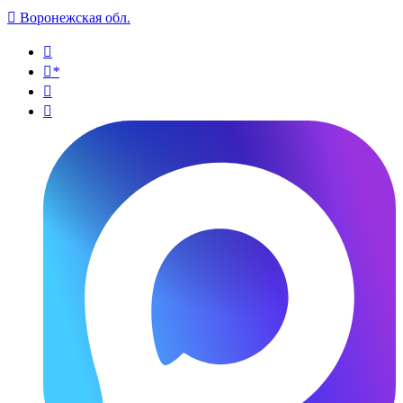

Воронежская обл.

*

