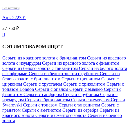
Без вставки
Арт. 222391
27 750 ₽

С ЭТИМ ТОВАРОМ ИЩУТ
Серьги из красного золота с бриллиантом
Серьги из красного
золота с изумрудом
Серьги из красного золота с фианитом
Серьги из белого золота с танзанитом
Серьги из белого золота
с сапфирами
Серьги из белого золота с рубином
Серьги из
белого золота с бриллиантом
Серьги с цитрином
Серьги с
цирконом
Серьги с хрусталем
Серьги с хризолитом
Серьги с
топазом London
Серьги с опалом
Серьги с эмалью
Серьги с
фианитом
Серьги с сапфиром
Серьги с рубином
Серьги с
изумрудом
Серьги с бриллиантом
Серьги с жемчугом
Серьги
Swarovski
Серьги с топазом
Серьги с танзанитом
Серьги с
гранатом
Серьги с аметистом
Серьги из серебра
Серьги из
красного золота
Серьги из желтого золота
Серьги из белого
золота