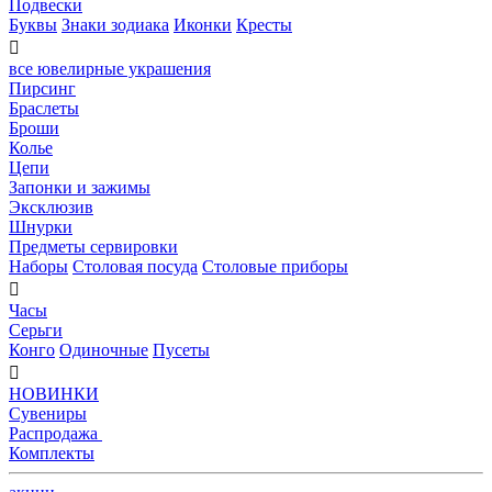
Подвески
Буквы
Знаки зодиака
Иконки
Кресты

все ювелирные украшения
Пирсинг
Браслеты
Броши
Колье
Цепи
Запонки и зажимы
Эксклюзив
Шнурки
Предметы сервировки
Наборы
Столовая посуда
Столовые приборы

Часы
Серьги
Конго
Одиночные
Пусеты

НОВИНКИ
Сувениры
Распродажа
Комплекты