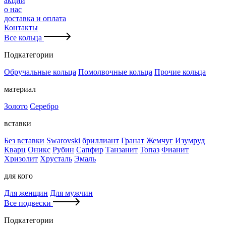
акции
о нас
доставка и оплата
Контакты
Все кольца
Подкатегории
Обручальные кольца
Помолвочные кольца
Прочие кольца
материал
Золото
Серебро
вставки
Без вставки
Swarovski
бриллиант
Гранат
Жемчуг
Изумруд
Кварц
Оникс
Рубин
Сапфир
Танзанит
Топаз
Фианит
Хризолит
Хрусталь
Эмаль
для кого
Для женщин
Для мужчин
Все подвески
Подкатегории