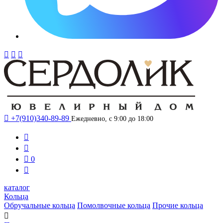




+7(910)340-89-89
Ежедневно, с 9:00 до 18:00



0

каталог
Кольца
Обручальные кольца
Помолвочные кольца
Прочие кольца
