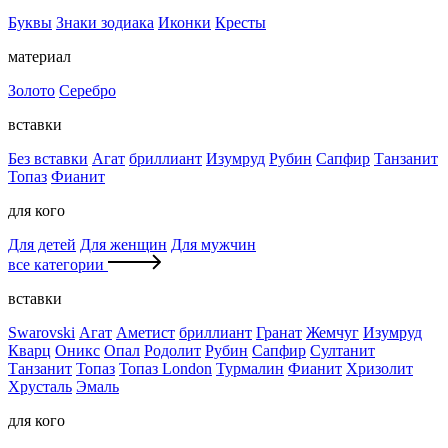
Буквы
Знаки зодиака
Иконки
Кресты
материал
Золото
Серебро
вставки
Без вставки
Агат
бриллиант
Изумруд
Рубин
Сапфир
Танзанит
Топаз
Фианит
для кого
Для детей
Для женщин
Для мужчин
все категории
вставки
Swarovski
Агат
Аметист
бриллиант
Гранат
Жемчуг
Изумруд
Кварц
Оникс
Опал
Родолит
Рубин
Сапфир
Султанит
Танзанит
Топаз
Топаз London
Турмалин
Фианит
Хризолит
Хрусталь
Эмаль
для кого