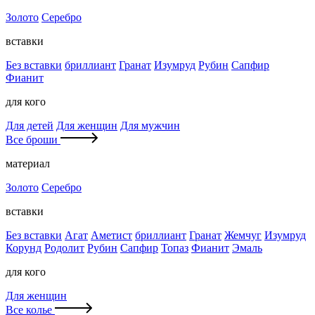
Золото
Серебро
вставки
Без вставки
бриллиант
Гранат
Изумруд
Рубин
Сапфир
Фианит
для кого
Для детей
Для женщин
Для мужчин
Все броши
материал
Золото
Серебро
вставки
Без вставки
Агат
Аметист
бриллиант
Гранат
Жемчуг
Изумруд
Корунд
Родолит
Рубин
Сапфир
Топаз
Фианит
Эмаль
для кого
Для женщин
Все колье