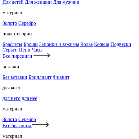
Для детей
Для женщин
Для мужчин
материал
Золото
Серебро
подкатегории
Браслеты
Броши
Запонки и зажимы
Колье
Кольца
Подвески
Серьги
Цепи
Часы
Все пирсинги
вставки
Без вставки
Бриллиант
Фианит
для кого
для него
для неё
материал
Золото
Серебро
Все браслеты
материал