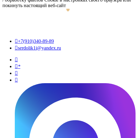
покинуть настоящий веб-сайт

+7(910)340-89-89

serdolik1i@yandex.ru

*

