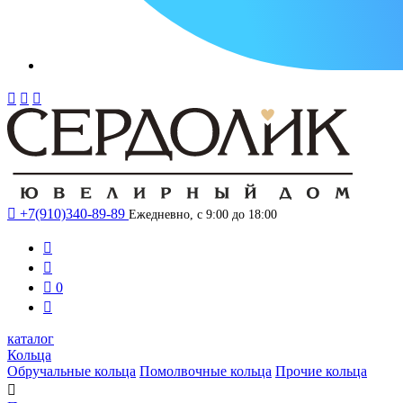




+7(910)340-89-89
Ежедневно, с 9:00 до 18:00



0

каталог
Кольца
Обручальные кольца
Помолвочные кольца
Прочие кольца
