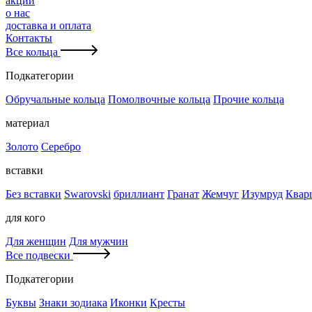
акции
о нас
доставка и оплата
Контакты
Все кольца
Подкатегории
Обручальные кольца
Помолвочные кольца
Прочие кольца
материал
Золото
Серебро
вставки
Без вставки
Swarovski
бриллиант
Гранат
Жемчуг
Изумруд
Квар
для кого
Для женщин
Для мужчин
Все подвески
Подкатегории
Буквы
Знаки зодиака
Иконки
Кресты