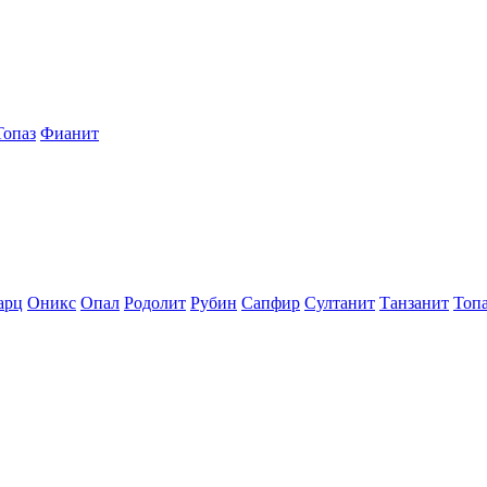
Топаз
Фианит
арц
Оникс
Опал
Родолит
Рубин
Сапфир
Султанит
Танзанит
Топ