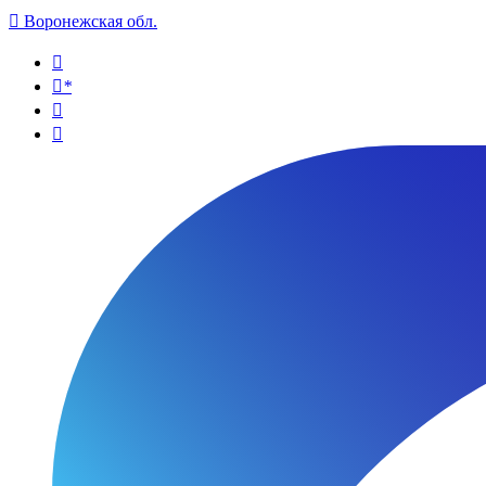

Воронежская обл.

*

