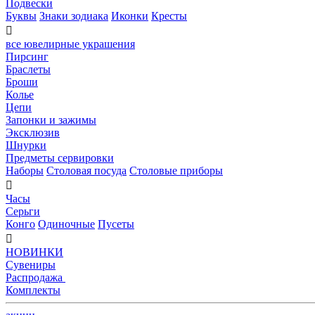
Подвески
Буквы
Знаки зодиака
Иконки
Кресты

все ювелирные украшения
Пирсинг
Браслеты
Броши
Колье
Цепи
Запонки и зажимы
Эксклюзив
Шнурки
Предметы сервировки
Наборы
Столовая посуда
Столовые приборы

Часы
Серьги
Конго
Одиночные
Пусеты

НОВИНКИ
Сувениры
Распродажа
Комплекты