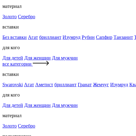
материал
Золото
Серебро
вставки
Без вставки
Агат
бриллиант
Изумруд
Рубин
Сапфир
Танзанит
для кого
Для детей
Для женщин
Для мужчин
все категории
вставки
Swarovski
Агат
Аметист
бриллиант
Гранат
Жемчуг
Изумруд
Кв
для кого
Для детей
Для женщин
Для мужчин
материал
Золото
Серебро