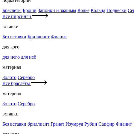
подкатегории
Браслеты
Броши
Запонки и зажимы
Колье
Кольца
Подвески
Се
Все пирсинги
вставки
Без вставки
Бриллиант
Фианит
для кого
для него
для неё
материал
Золото
Серебро
Все браслеты
материал
Золото
Серебро
вставки
Без вставки
бриллиант
Гранат
Изумруд
Рубин
Сапфир
Фианит