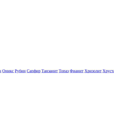
ц
Оникс
Рубин
Сапфир
Танзанит
Топаз
Фианит
Хризолит
Хруст