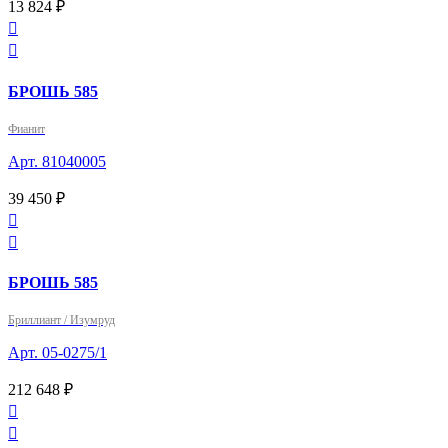
13 824 ₽


БРОШЬ 585
Фианит
Арт. 81040005
39 450 ₽


БРОШЬ 585
Бриллиант / Изумруд
Арт. 05-0275/1
212 648 ₽

