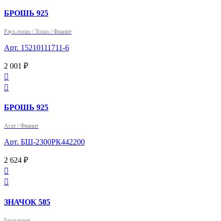
БРОШЬ 925
Раух-топаз / Топаз / Фианит
Арт. 15210111711-6
2 001 ₽


БРОШЬ 925
Агат / Фианит
Арт. БШ-2300РК442200
2 624 ₽


ЗНАЧОК 585
Бриллиант