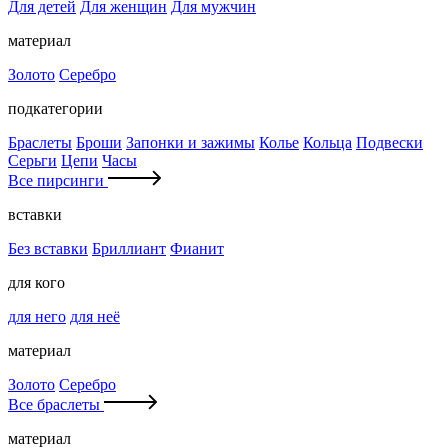
Для детей
Для женщин
Для мужчин
материал
Золото
Серебро
подкатегории
Браслеты
Броши
Запонки и зажимы
Колье
Кольца
Подвески
Серьги
Цепи
Часы
Все пирсинги
вставки
Без вставки
Бриллиант
Фианит
для кого
для него
для неё
материал
Золото
Серебро
Все браслеты
материал