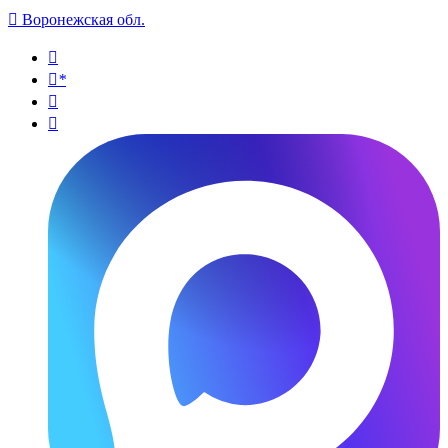

Воронежская обл.

*

