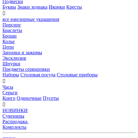
Подвески
Буквы
Знаки зодиака
Иконки
Кресты

все ювелирные украшения
Пирсинг
Браслеты
Броши
Колье
Цепи
Запонки и зажимы
Эксклюзив
Шнурки
Предметы сервировки
Наборы
Столовая посуда
Столовые приборы

Часы
Серьги
Конго
Одиночные
Пусеты

НОВИНКИ
Сувениры
Распродажа
Комплекты