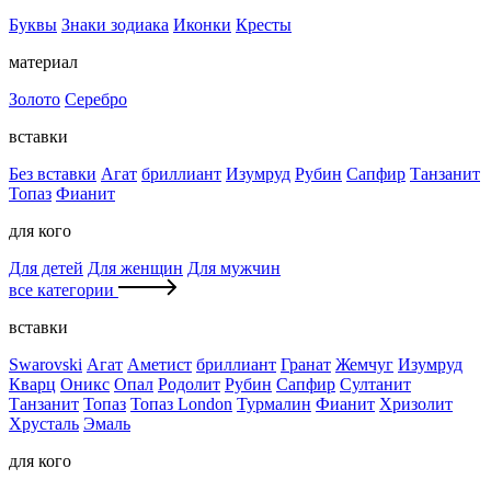
Буквы
Знаки зодиака
Иконки
Кресты
материал
Золото
Серебро
вставки
Без вставки
Агат
бриллиант
Изумруд
Рубин
Сапфир
Танзанит
Топаз
Фианит
для кого
Для детей
Для женщин
Для мужчин
все категории
вставки
Swarovski
Агат
Аметист
бриллиант
Гранат
Жемчуг
Изумруд
Кварц
Оникс
Опал
Родолит
Рубин
Сапфир
Султанит
Танзанит
Топаз
Топаз London
Турмалин
Фианит
Хризолит
Хрусталь
Эмаль
для кого