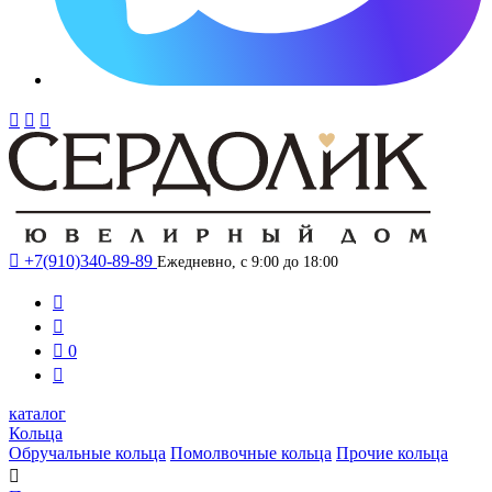




+7(910)340-89-89
Ежедневно, с 9:00 до 18:00



0

каталог
Кольца
Обручальные кольца
Помолвочные кольца
Прочие кольца
