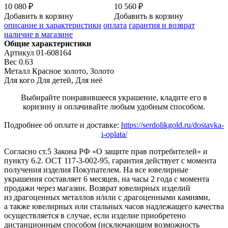
10 080 ₽
10 560 ₽
Добавить в корзину
Добавить в корзину
описание и характеристики
оплата
гарантия и возврат
наличие в магазине
Общие характеристики
Артикул
01-608164
Вес
0.63
Металл
Красное золото, Золото
Для кого
Для детей, Для неё
Выбирайте понравившееся украшение, кладите его в
коризину и оплачивайте любым удобным способом.
Подробнее об оплате и доставке:
https://serdolikgold.ru/dostavka-
i-oplata/
Согласно ст.5 Закона РФ «О защите прав потребителей» и
пункту 6.2. ОСТ 117-3-002-95, гарантия действует с момента
получения изделия Покупателем. На все ювелирные
украшения составляет 6 месяцев, на часы 2 года с момента
продажи через магазин. Возврат ювелирных изделий
из драгоценных металлов и/или с драгоценными камнями,
а также ювелирных или стальных часов надлежащего качества
осуществляется в случае, если изделие приобретено
дистанционным способом (исключающим возможность