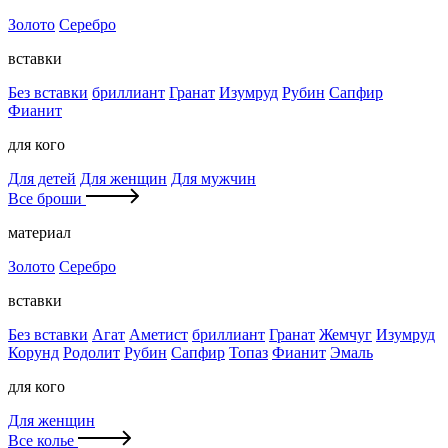
Золото
Серебро
вставки
Без вставки
бриллиант
Гранат
Изумруд
Рубин
Сапфир
Фианит
для кого
Для детей
Для женщин
Для мужчин
Все броши
материал
Золото
Серебро
вставки
Без вставки
Агат
Аметист
бриллиант
Гранат
Жемчуг
Изумруд
Корунд
Родолит
Рубин
Сапфир
Топаз
Фианит
Эмаль
для кого
Для женщин
Все колье