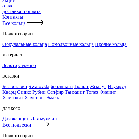
акции
о нас
доставка и оплата
Контакты
Все кольца
Подкатегории
Обручальные кольца
Помолвочные кольца
Прочие кольца
материал
Золото
Серебро
вставки
Без вставки
Swarovski
бриллиант
Гранат
Жемчуг
Изумруд
Кварц
Оникс
Рубин
Сапфир
Танзанит
Топаз
Фианит
Хризолит
Хрусталь
Эмаль
для кого
Для женщин
Для мужчин
Все подвески
Подкатегории