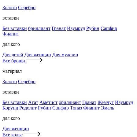
Золото
Серебро
вставки
Без вставки
бриллиант
Гранат
Изумруд
Рубин
Сапфир
Фианит
для кого
Для детей
Для женщин
Для мужчин
Все броши
материал
Золото
Серебро
вставки
Без вставки
Агат
Аметист
бриллиант
Гранат
Жемчуг
Изумруд
Корунд
Родолит
Рубин
Сапфир
Топаз
Фианит
Эмаль
для кого
Для женщин
Все колье