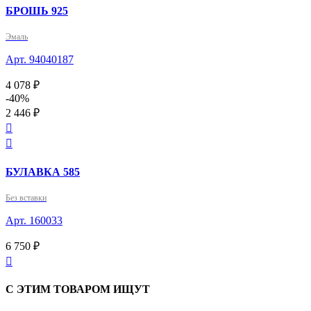
БРОШЬ 925
Эмаль
Арт. 94040187
4 078 ₽
-40%
2 446 ₽


БУЛАВКА 585
Без вставки
Арт. 160033
6 750 ₽

С ЭТИМ ТОВАРОМ ИЩУТ