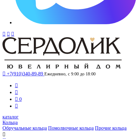




+7(910)340-89-89
Ежедневно, с 9:00 до 18:00



0

каталог
Кольца
Обручальные кольца
Помолвочные кольца
Прочие кольца
