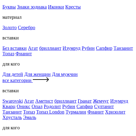
Буквы
Знаки зодиака
Иконки
Кресты
материал
Золото
Серебро
вставки
Без вставки
Агат
бриллиант
Изумруд
Рубин
Сапфир
Танзанит
Топаз
Фианит
для кого
Для детей
Для женщин
Для мужчин
все категории
вставки
Swarovski
Агат
Аметист
бриллиант
Гранат
Жемчуг
Изумруд
Кварц
Оникс
Опал
Родолит
Рубин
Сапфир
Султанит
Танзанит
Топаз
Топаз London
Турмалин
Фианит
Хризолит
Хрусталь
Эмаль
для кого