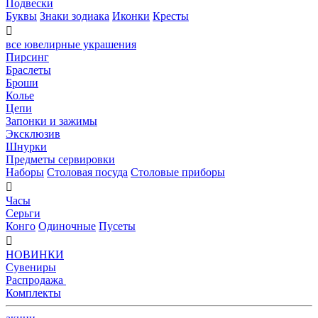
Подвески
Буквы
Знаки зодиака
Иконки
Кресты

все ювелирные украшения
Пирсинг
Браслеты
Броши
Колье
Цепи
Запонки и зажимы
Эксклюзив
Шнурки
Предметы сервировки
Наборы
Столовая посуда
Столовые приборы

Часы
Серьги
Конго
Одиночные
Пусеты

НОВИНКИ
Сувениры
Распродажа
Комплекты