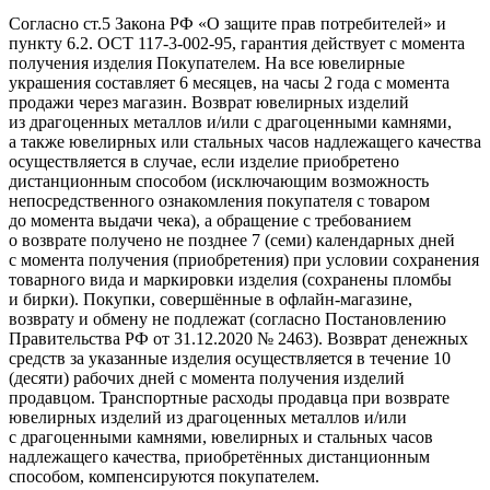
Согласно ст.5 Закона РФ «О защите прав потребителей» и
пункту 6.2. ОСТ 117-3-002-95, гарантия действует с момента
получения изделия Покупателем. На все ювелирные
украшения составляет 6 месяцев, на часы 2 года с момента
продажи через магазин. Возврат ювелирных изделий
из драгоценных металлов и/или с драгоценными камнями,
а также ювелирных или стальных часов надлежащего качества
осуществляется в случае, если изделие приобретено
дистанционным способом (исключающим возможность
непосредственного ознакомления покупателя с товаром
до момента выдачи чека), а обращение с требованием
о возврате получено не позднее 7 (семи) календарных дней
с момента получения (приобретения) при условии сохранения
товарного вида и маркировки изделия (сохранены пломбы
и бирки). Покупки, совершённые в офлайн-магазине,
возврату и обмену не подлежат (согласно Постановлению
Правительства РФ от 31.12.2020 № 2463). Возврат денежных
средств за указанные изделия осуществляется в течение 10
(десяти) рабочих дней с момента получения изделий
продавцом. Транспортные расходы продавца при возврате
ювелирных изделий из драгоценных металлов и/или
с драгоценными камнями, ювелирных и стальных часов
надлежащего качества, приобретённых дистанционным
способом, компенсируются покупателем.