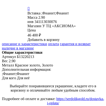

Вставка
;Фианит;Фианит
Масса
2.90
инв
341113030076
Магазин
У ТЦ «АКСИОМА»
Цена
46 400 ₽
Добавить в корзину
описание и характеристики
оплата
гарантия и возврат
наличие в магазине
Общие характеристики
Артикул
Б13220213
Вес
2.90
Металл
Красное золото, Золото
Дополнительная информация:
;Фианит;Фианит
Для кого
Для неё
Выбирайте понравившееся украшение, кладите его в
коризину и оплачивайте любым удобным способом.
Подробнее об оплате и доставке:
https://serdolikgold.ru/dostavka-
i-oplata/