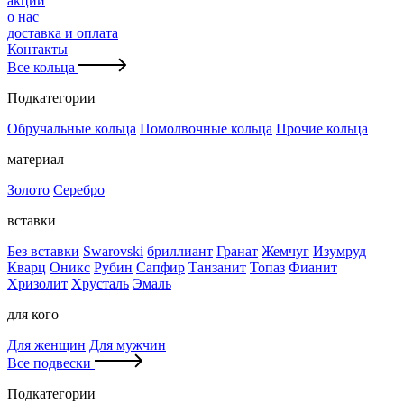
акции
о нас
доставка и оплата
Контакты
Все кольца
Подкатегории
Обручальные кольца
Помолвочные кольца
Прочие кольца
материал
Золото
Серебро
вставки
Без вставки
Swarovski
бриллиант
Гранат
Жемчуг
Изумруд
Кварц
Оникс
Рубин
Сапфир
Танзанит
Топаз
Фианит
Хризолит
Хрусталь
Эмаль
для кого
Для женщин
Для мужчин
Все подвески
Подкатегории