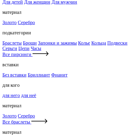
Для детей
Для женщин
Для мужчин
материал
Золото
Серебро
подкатегории
Браслеты
Броши
Запонки и зажимы
Колье
Кольца
Подвески
Серьги
Цепи
Часы
Все пирсинги
вставки
Без вставки
Бриллиант
Фианит
для кого
для него
для неё
материал
Золото
Серебро
Все браслеты
материал