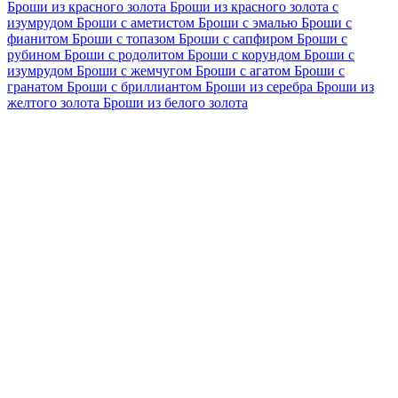
Броши из красного золота
Броши из красного золота с
изумрудом
Броши с аметистом
Броши с эмалью
Броши с
фианитом
Броши с топазом
Броши с сапфиром
Броши с
рубином
Броши с родолитом
Броши с корундом
Броши с
изумрудом
Броши с жемчугом
Броши с агатом
Броши с
гранатом
Броши с бриллиантом
Броши из серебра
Броши из
желтого золота
Броши из белого золота