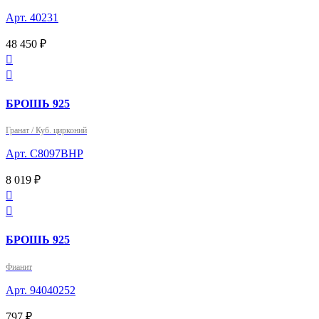
Арт. 40231
48 450 ₽


БРОШЬ 925
Гранат / Куб. цирконий
Арт. C8097BHP
8 019 ₽


БРОШЬ 925
Фианит
Арт. 94040252
797 ₽