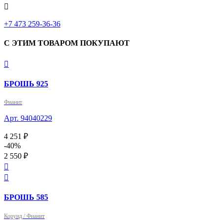

‎+7 473 259-36-36
С ЭТИМ ТОВАРОМ ПОКУПАЮТ

БРОШЬ 925
Фианит
Арт. 94040229
4 251 ₽
-40%
2 550 ₽


БРОШЬ 585
Корунд / Фианит