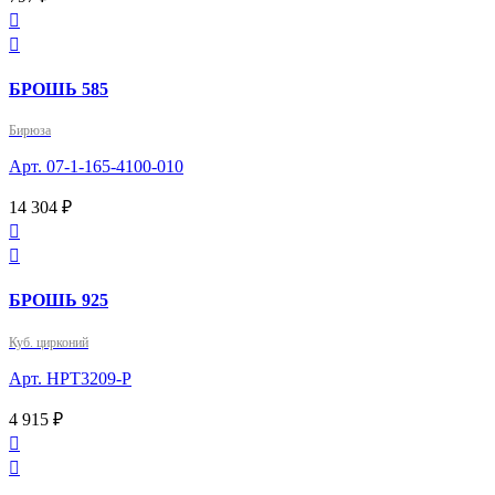


БРОШЬ 585
Бирюза
Арт. 07-1-165-4100-010
14 304 ₽


БРОШЬ 925
Куб. цирконий
Арт. HPT3209-P
4 915 ₽

