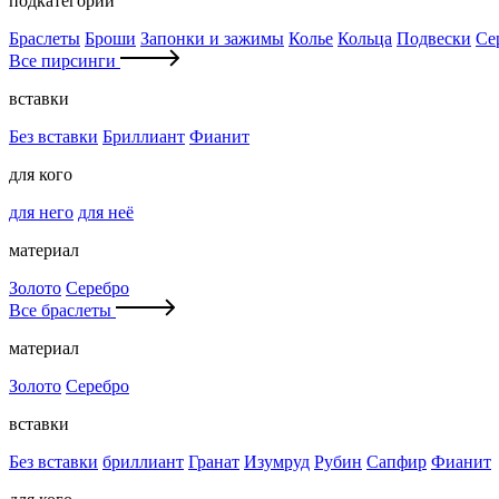
подкатегории
Браслеты
Броши
Запонки и зажимы
Колье
Кольца
Подвески
Се
Все пирсинги
вставки
Без вставки
Бриллиант
Фианит
для кого
для него
для неё
материал
Золото
Серебро
Все браслеты
материал
Золото
Серебро
вставки
Без вставки
бриллиант
Гранат
Изумруд
Рубин
Сапфир
Фианит