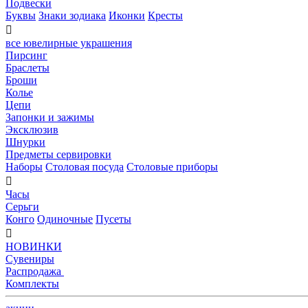
Подвески
Буквы
Знаки зодиака
Иконки
Кресты

все ювелирные украшения
Пирсинг
Браслеты
Броши
Колье
Цепи
Запонки и зажимы
Эксклюзив
Шнурки
Предметы сервировки
Наборы
Столовая посуда
Столовые приборы

Часы
Серьги
Конго
Одиночные
Пусеты

НОВИНКИ
Сувениры
Распродажа
Комплекты