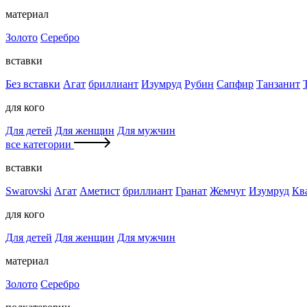
материал
Золото
Серебро
вставки
Без вставки
Агат
бриллиант
Изумруд
Рубин
Сапфир
Танзанит
для кого
Для детей
Для женщин
Для мужчин
все категории
вставки
Swarovski
Агат
Аметист
бриллиант
Гранат
Жемчуг
Изумруд
Кв
для кого
Для детей
Для женщин
Для мужчин
материал
Золото
Серебро