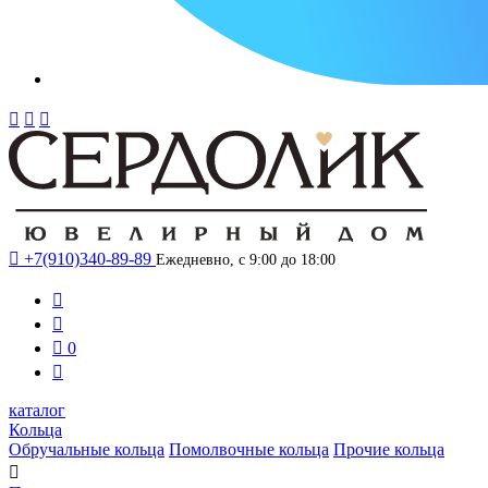




+7(910)340-89-89
Ежедневно, с 9:00 до 18:00



0

каталог
Кольца
Обручальные кольца
Помолвочные кольца
Прочие кольца
