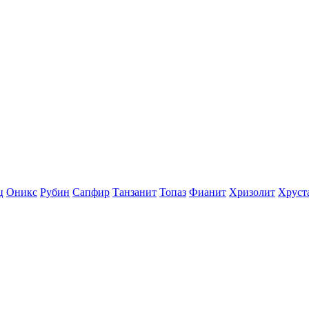
ц
Оникс
Рубин
Сапфир
Танзанит
Топаз
Фианит
Хризолит
Хруст