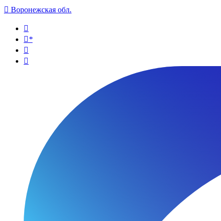

Воронежская обл.

*

