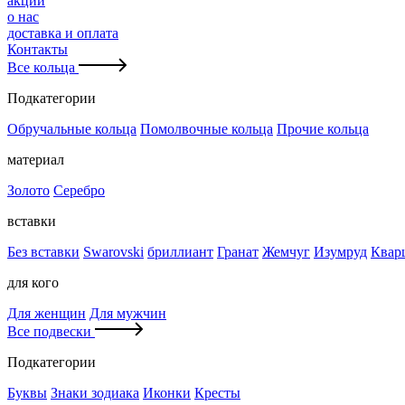
акции
о нас
доставка и оплата
Контакты
Все кольца
Подкатегории
Обручальные кольца
Помолвочные кольца
Прочие кольца
материал
Золото
Серебро
вставки
Без вставки
Swarovski
бриллиант
Гранат
Жемчуг
Изумруд
Квар
для кого
Для женщин
Для мужчин
Все подвески
Подкатегории
Буквы
Знаки зодиака
Иконки
Кресты