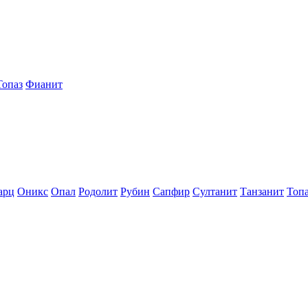
Топаз
Фианит
арц
Оникс
Опал
Родолит
Рубин
Сапфир
Султанит
Танзанит
Топ