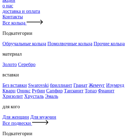
акции
о нас
доставка и оплата
Контакты
Все кольца
Подкатегории
Обручальные кольца
Помолвочные кольца
Прочие кольца
материал
Золото
Серебро
вставки
Без вставки
Swarovski
бриллиант
Гранат
Жемчуг
Изумруд
Кварц
Оникс
Рубин
Сапфир
Танзанит
Топаз
Фианит
Хризолит
Хрусталь
Эмаль
для кого
Для женщин
Для мужчин
Все подвески
Подкатегории