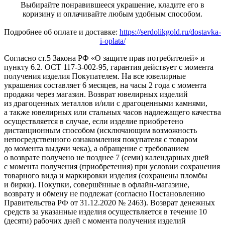
Выбирайте понравившееся украшение, кладите его в
коризину и оплачивайте любым удобным способом.
Подробнее об оплате и доставке:
https://serdolikgold.ru/dostavka-
i-oplata/
Согласно ст.5 Закона РФ «О защите прав потребителей» и
пункту 6.2. ОСТ 117-3-002-95, гарантия действует с момента
получения изделия Покупателем. На все ювелирные
украшения составляет 6 месяцев, на часы 2 года с момента
продажи через магазин. Возврат ювелирных изделий
из драгоценных металлов и/или с драгоценными камнями,
а также ювелирных или стальных часов надлежащего качества
осуществляется в случае, если изделие приобретено
дистанционным способом (исключающим возможность
непосредственного ознакомления покупателя с товаром
до момента выдачи чека), а обращение с требованием
о возврате получено не позднее 7 (семи) календарных дней
с момента получения (приобретения) при условии сохранения
товарного вида и маркировки изделия (сохранены пломбы
и бирки). Покупки, совершённые в офлайн-магазине,
возврату и обмену не подлежат (согласно Постановлению
Правительства РФ от 31.12.2020 № 2463). Возврат денежных
средств за указанные изделия осуществляется в течение 10
(десяти) рабочих дней с момента получения изделий