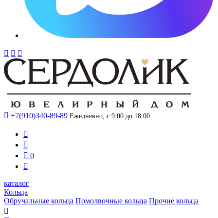




+7(910)340-89-89
Ежедневно, с 9:00 до 18:00



0

каталог
Кольца
Обручальные кольца
Помолвочные кольца
Прочие кольца
