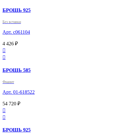
БРОШЬ 925
Без вставки
Арт. с061104
4 426 ₽


БРОШЬ 585
Фианит
Арт. 01-618522
54 720 ₽


БРОШЬ 925