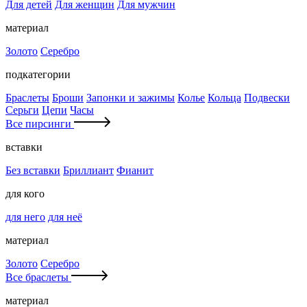
Для детей
Для женщин
Для мужчин
материал
Золото
Серебро
подкатегории
Браслеты
Броши
Запонки и зажимы
Колье
Кольца
Подвески
Серьги
Цепи
Часы
Все пирсинги
вставки
Без вставки
Бриллиант
Фианит
для кого
для него
для неё
материал
Золото
Серебро
Все браслеты
материал