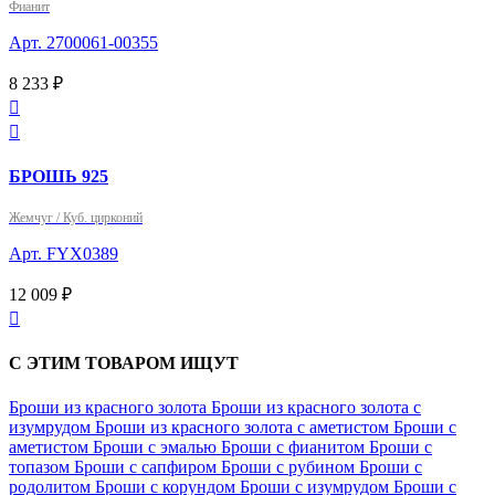
Фианит
Арт. 2700061-00355
8 233 ₽


БРОШЬ 925
Жемчуг / Куб. цирконий
Арт. FYX0389
12 009 ₽

С ЭТИМ ТОВАРОМ ИЩУТ
Броши из красного золота
Броши из красного золота с
изумрудом
Броши из красного золота с аметистом
Броши с
аметистом
Броши с эмалью
Броши с фианитом
Броши с
топазом
Броши с сапфиром
Броши с рубином
Броши с
родолитом
Броши с корундом
Броши с изумрудом
Броши с