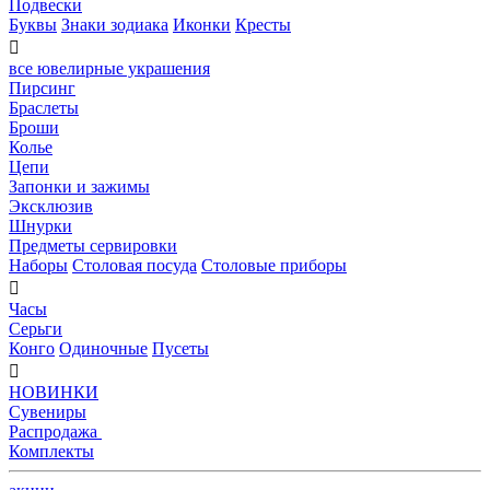
Подвески
Буквы
Знаки зодиака
Иконки
Кресты

все ювелирные украшения
Пирсинг
Браслеты
Броши
Колье
Цепи
Запонки и зажимы
Эксклюзив
Шнурки
Предметы сервировки
Наборы
Столовая посуда
Столовые приборы

Часы
Серьги
Конго
Одиночные
Пусеты

НОВИНКИ
Сувениры
Распродажа
Комплекты