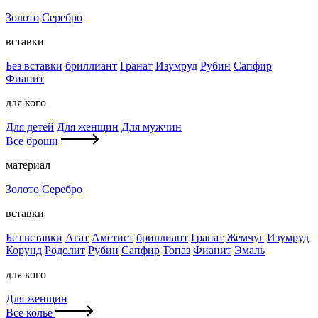
Золото
Серебро
вставки
Без вставки
бриллиант
Гранат
Изумруд
Рубин
Сапфир
Фианит
для кого
Для детей
Для женщин
Для мужчин
Все броши
материал
Золото
Серебро
вставки
Без вставки
Агат
Аметист
бриллиант
Гранат
Жемчуг
Изумруд
Корунд
Родолит
Рубин
Сапфир
Топаз
Фианит
Эмаль
для кого
Для женщин
Все колье