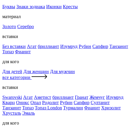
Буквы
Знаки зодиака
Иконки
Кресты
материал
Золото
Серебро
вставки
Без вставки
Агат
бриллиант
Изумруд
Рубин
Сапфир
Танзанит
Топаз
Фианит
для кого
Для детей
Для женщин
Для мужчин
все категории
вставки
Swarovski
Агат
Аметист
бриллиант
Гранат
Жемчуг
Изумруд
Кварц
Оникс
Опал
Родолит
Рубин
Сапфир
Султанит
Танзанит
Топаз
Топаз London
Турмалин
Фианит
Хризолит
Хрусталь
Эмаль
для кого