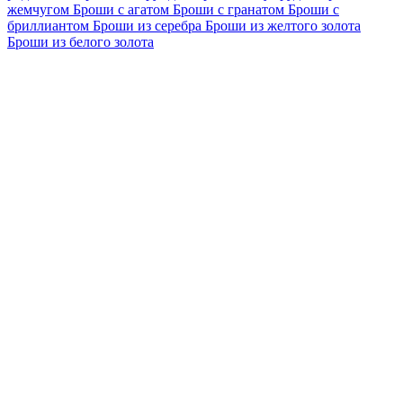
жемчугом
Броши с агатом
Броши с гранатом
Броши с
бриллиантом
Броши из серебра
Броши из желтого золота
Броши из белого золота