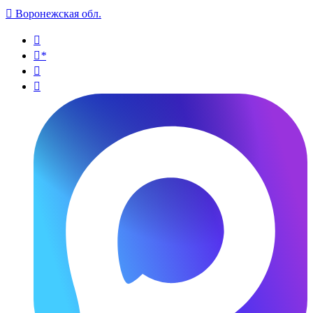

Воронежская обл.

*

