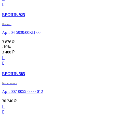

БРОШЬ 925
Фианит
Арт. 04-5939/00КЦ-00
3 876 ₽
-10%
3 488 ₽


БРОШЬ 585
Без вставки
Арт. 007-0055-6000-012
30 240 ₽

