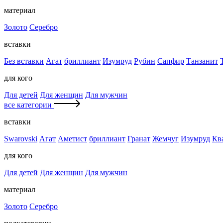
материал
Золото
Серебро
вставки
Без вставки
Агат
бриллиант
Изумруд
Рубин
Сапфир
Танзанит
для кого
Для детей
Для женщин
Для мужчин
все категории
вставки
Swarovski
Агат
Аметист
бриллиант
Гранат
Жемчуг
Изумруд
Кв
для кого
Для детей
Для женщин
Для мужчин
материал
Золото
Серебро