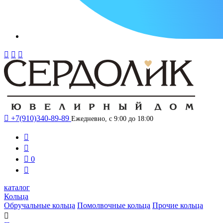




+7(910)340-89-89
Ежедневно, с 9:00 до 18:00



0

каталог
Кольца
Обручальные кольца
Помолвочные кольца
Прочие кольца
