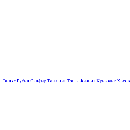
ц
Оникс
Рубин
Сапфир
Танзанит
Топаз
Фианит
Хризолит
Хруст