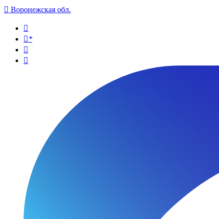

Воронежская обл.

*

