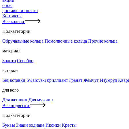
акции
о нас
доставка и оплата
Контакты
Все кольца
Подкатегории
Обручальные кольца
Помолвочные кольца
Прочие кольца
материал
Золото
Серебро
вставки
Без вставки
Swarovski
бриллиант
Гранат
Жемчуг
Изумруд
Квар
для кого
Для женщин
Для мужчин
Все подвески
Подкатегории
Буквы
Знаки зодиака
Иконки
Кресты