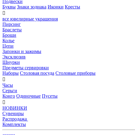
Подвески
Буквы
Знаки зодиака
Иконки
Кресты

все ювелирные украшения
Пирсинг
Браслеты
Броши
Колье
Цепи
Запонки и зажимы
Эксклюзив
Шнурки
Предметы сервировки
Наборы
Столовая посуда
Столовые приборы

Часы
Серьги
Конго
Одиночные
Пусеты

НОВИНКИ
Сувениры
Распродажа
Комплекты