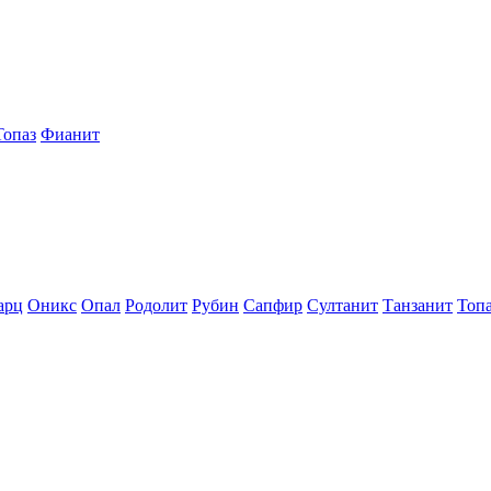
Топаз
Фианит
арц
Оникс
Опал
Родолит
Рубин
Сапфир
Султанит
Танзанит
Топ