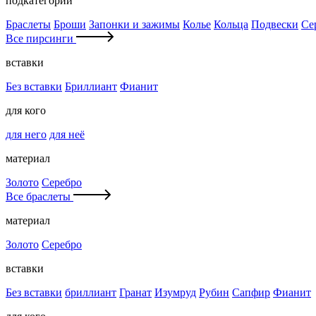
подкатегории
Браслеты
Броши
Запонки и зажимы
Колье
Кольца
Подвески
Се
Все пирсинги
вставки
Без вставки
Бриллиант
Фианит
для кого
для него
для неё
материал
Золото
Серебро
Все браслеты
материал
Золото
Серебро
вставки
Без вставки
бриллиант
Гранат
Изумруд
Рубин
Сапфир
Фианит