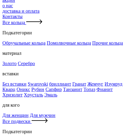
акции
о нас
доставка и оплата
Контакты
Все кольца
Подкатегории
Обручальные кольца
Помолвочные кольца
Прочие кольца
материал
Золото
Серебро
вставки
Без вставки
Swarovski
бриллиант
Гранат
Жемчуг
Изумруд
Кварц
Оникс
Рубин
Сапфир
Танзанит
Топаз
Фианит
Хризолит
Хрусталь
Эмаль
для кого
Для женщин
Для мужчин
Все подвески
Подкатегории