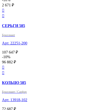
2 671 ₽


СЕРЬГИ 585
Бриллиант
Арт. 22251-200
107 647 ₽
-10%
96 882 ₽


КОЛЬЦО 585
Бриллиант / Сапфир
Арт. 13918-102
72 687 ₽