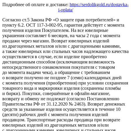
Подробнее об оплате и доставке:
https://serdolikgold.ru/dostavka-
i-oplata/
Согласно ст.5 Закона РФ «О защите прав потребителей» и
пункту 6.2. ОСТ 117-3-002-95, гарантия действует с момента
получения изделия Покупателем. На все ювелирные
украшения составляет 6 месяцев, на часы 2 года с момента
продажи через магазин. Возврат ювелирных изделий
из драгоценных металлов и/или с драгоценными камнями,
а также ювелирных или стальных часов надлежащего качества
осуществляется в случае, если изделие приобретено
дистанционным способом (исключающим возможность
непосредственного ознакомления покупателя с товаром
до момента выдачи чека), а обращение с требованием
о возврате получено не позднее 7 (семи) календарных дней
с момента получения (приобретения) при условии сохранения
товарного вида и маркировки изделия (сохранены пломбы
и бирки). Покупки, совершённые в офлайн-магазине,
возврату и обмену не подлежат (согласно Постановлению
Правительства РФ от 31.12.2020 № 2463). Возврат денежных
средств за указанные изделия осуществляется в течение 10
(десяти) рабочих дней с момента получения изделий
продавцом. Транспортные расходы продавца при возврате
ювелирных изделий из драгоценных металлов и/или
с драгоценными камнями, ювелирных и стальных часов