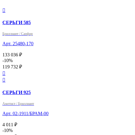

СЕРЬГИ 585
Бриллиант / Сапфир
Арт. 25480-170
133 036 ₽
-10%
119 732 ₽


СЕРЬГИ 925
Аметист / Бриллиант
Арт. 02-1911/БРАМ-00
4 011 ₽
-10%