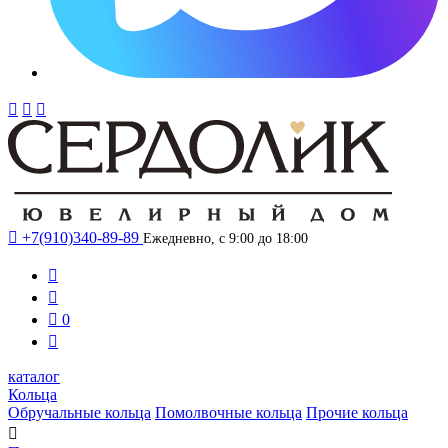




+7(910)340-89-89
Ежедневно, с 9:00 до 18:00



0

каталог
Кольца
Обручальные кольца
Помолвочные кольца
Прочие кольца
