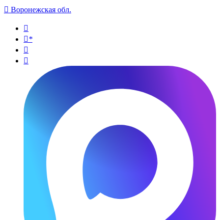

Воронежская обл.

*

