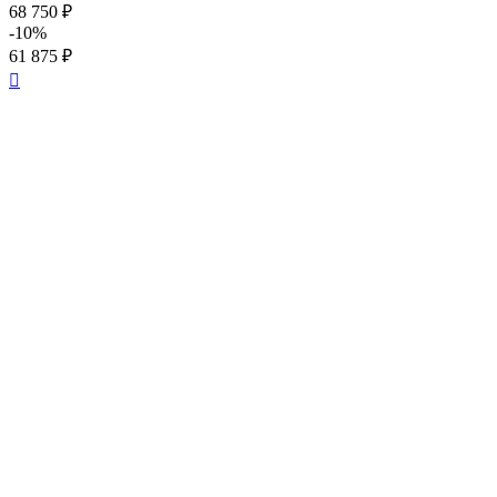
68 750 ₽
-10%
61 875 ₽
