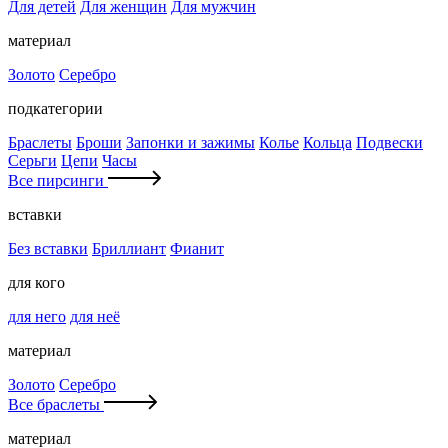
Для детей
Для женщин
Для мужчин
материал
Золото
Серебро
подкатегории
Браслеты
Броши
Запонки и зажимы
Колье
Кольца
Подвески
Серьги
Цепи
Часы
Все пирсинги
вставки
Без вставки
Бриллиант
Фианит
для кого
для него
для неё
материал
Золото
Серебро
Все браслеты
материал