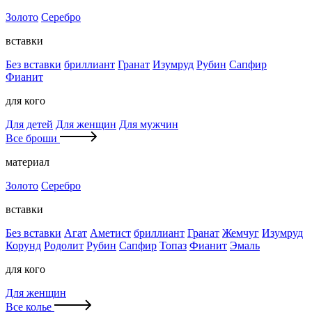
Золото
Серебро
вставки
Без вставки
бриллиант
Гранат
Изумруд
Рубин
Сапфир
Фианит
для кого
Для детей
Для женщин
Для мужчин
Все броши
материал
Золото
Серебро
вставки
Без вставки
Агат
Аметист
бриллиант
Гранат
Жемчуг
Изумруд
Корунд
Родолит
Рубин
Сапфир
Топаз
Фианит
Эмаль
для кого
Для женщин
Все колье