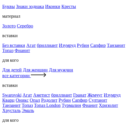
Буквы
Знаки зодиака
Иконки
Кресты
материал
Золото
Серебро
вставки
Без вставки
Агат
бриллиант
Изумруд
Рубин
Сапфир
Танзанит
Топаз
Фианит
для кого
Для детей
Для женщин
Для мужчин
все категории
вставки
Swarovski
Агат
Аметист
бриллиант
Гранат
Жемчуг
Изумруд
Кварц
Оникс
Опал
Родолит
Рубин
Сапфир
Султанит
Танзанит
Топаз
Топаз London
Турмалин
Фианит
Хризолит
Хрусталь
Эмаль
для кого