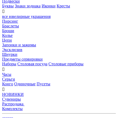
Подвески
Буквы
Знаки зодиака
Иконки
Кресты

все ювелирные украшения
Пирсинг
Браслеты
Броши
Колье
Цепи
Запонки и зажимы
Эксклюзив
Шнурки
Предметы сервировки
Наборы
Столовая посуда
Столовые приборы

Часы
Серьги
Конго
Одиночные
Пусеты

НОВИНКИ
Сувениры
Распродажа
Комплекты