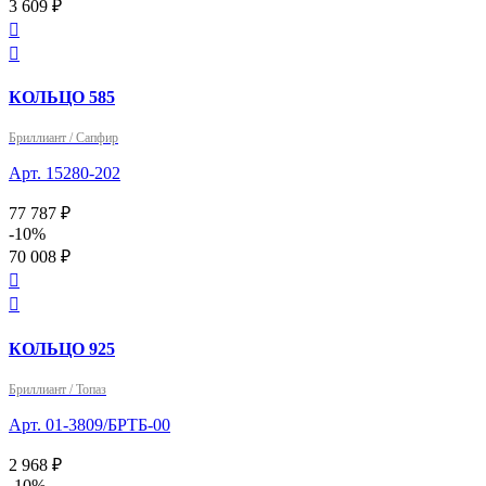
3 609 ₽


КОЛЬЦО 585
Бриллиант / Сапфир
Арт. 15280-202
77 787 ₽
-10%
70 008 ₽


КОЛЬЦО 925
Бриллиант / Топаз
Арт. 01-3809/БРТБ-00
2 968 ₽
-10%