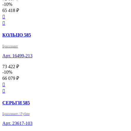
-10%
65 418 ₽


КОЛЬЦО 585
Бриллиант
Арт. 16499-213
73 422 ₽
-10%
66 079 ₽


СЕРЬГИ 585
Бриллиант / Рубин
Арт. 23617-103