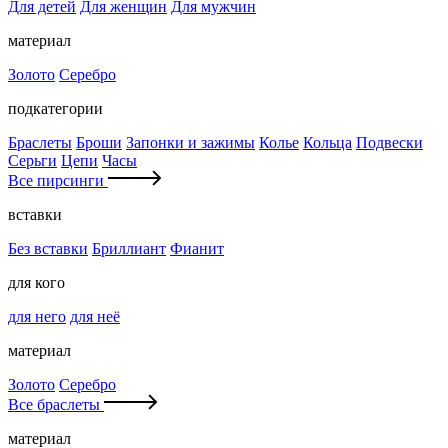
Для детей
Для женщин
Для мужчин
материал
Золото
Серебро
подкатегории
Браслеты
Броши
Запонки и зажимы
Колье
Кольца
Подвески
Серьги
Цепи
Часы
Все пирсинги
вставки
Без вставки
Бриллиант
Фианит
для кого
для него
для неё
материал
Золото
Серебро
Все браслеты
материал