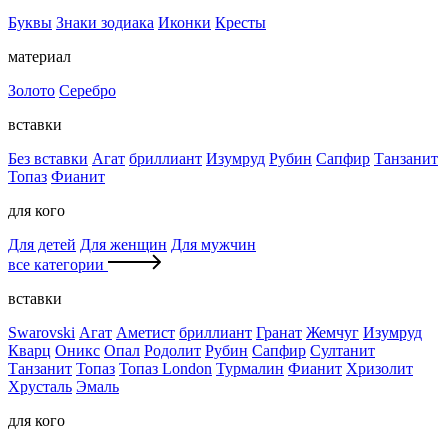
Буквы
Знаки зодиака
Иконки
Кресты
материал
Золото
Серебро
вставки
Без вставки
Агат
бриллиант
Изумруд
Рубин
Сапфир
Танзанит
Топаз
Фианит
для кого
Для детей
Для женщин
Для мужчин
все категории
вставки
Swarovski
Агат
Аметист
бриллиант
Гранат
Жемчуг
Изумруд
Кварц
Оникс
Опал
Родолит
Рубин
Сапфир
Султанит
Танзанит
Топаз
Топаз London
Турмалин
Фианит
Хризолит
Хрусталь
Эмаль
для кого