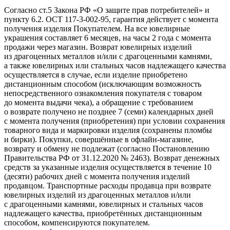
Согласно ст.5 Закона РФ «О защите прав потребителей» и
пункту 6.2. ОСТ 117-3-002-95, гарантия действует с момента
получения изделия Покупателем. На все ювелирные
украшения составляет 6 месяцев, на часы 2 года с момента
продажи через магазин. Возврат ювелирных изделий
из драгоценных металлов и/или с драгоценными камнями,
а также ювелирных или стальных часов надлежащего качества
осуществляется в случае, если изделие приобретено
дистанционным способом (исключающим возможность
непосредственного ознакомления покупателя с товаром
до момента выдачи чека), а обращение с требованием
о возврате получено не позднее 7 (семи) календарных дней
с момента получения (приобретения) при условии сохранения
товарного вида и маркировки изделия (сохранены пломбы
и бирки). Покупки, совершённые в офлайн-магазине,
возврату и обмену не подлежат (согласно Постановлению
Правительства РФ от 31.12.2020 № 2463). Возврат денежных
средств за указанные изделия осуществляется в течение 10
(десяти) рабочих дней с момента получения изделий
продавцом. Транспортные расходы продавца при возврате
ювелирных изделий из драгоценных металлов и/или
с драгоценными камнями, ювелирных и стальных часов
надлежащего качества, приобретённых дистанционным
способом, компенсируются покупателем.