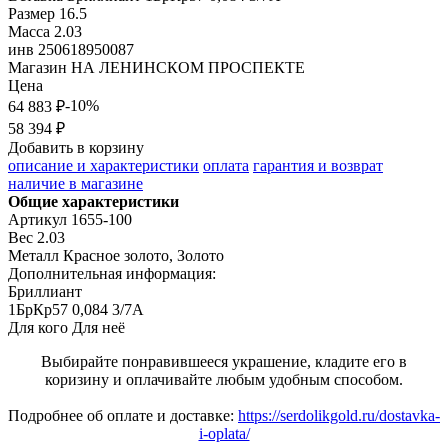
Размер
16.5
Масса
2.03
инв
250618950087
Магазин
НА ЛЕНИНСКОМ ПРОСПЕКТЕ
Цена
-10%
64 883 ₽
58 394 ₽
Добавить в корзину
описание и характеристики
оплата
гарантия и возврат
наличие в магазине
Общие характеристики
Артикул
1655-100
Вес
2.03
Металл
Красное золото, Золото
Дополнительная информация:
Бриллиант

1БрКр57 0,084 3/7А
Для кого
Для неё
Выбирайте понравившееся украшение, кладите его в
коризину и оплачивайте любым удобным способом.
Подробнее об оплате и доставке:
https://serdolikgold.ru/dostavka-
i-oplata/