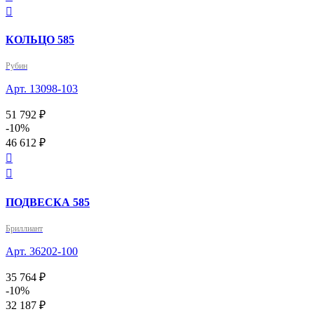

КОЛЬЦО 585
Рубин
Арт. 13098-103
51 792 ₽
-10%
46 612 ₽


ПОДВЕСКА 585
Бриллиант
Арт. 36202-100
35 764 ₽
-10%
32 187 ₽