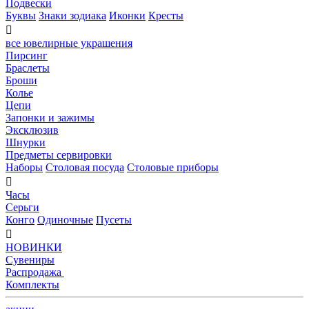
Подвески
Буквы
Знаки зодиака
Иконки
Кресты

все ювелирные украшения
Пирсинг
Браслеты
Броши
Колье
Цепи
Запонки и зажимы
Эксклюзив
Шнурки
Предметы сервировки
Наборы
Столовая посуда
Столовые приборы

Часы
Серьги
Конго
Одиночные
Пусеты

НОВИНКИ
Сувениры
Распродажа
Комплекты