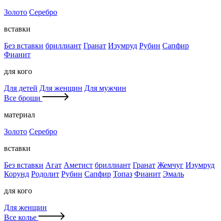
Золото
Серебро
вставки
Без вставки
бриллиант
Гранат
Изумруд
Рубин
Сапфир
Фианит
для кого
Для детей
Для женщин
Для мужчин
Все броши
материал
Золото
Серебро
вставки
Без вставки
Агат
Аметист
бриллиант
Гранат
Жемчуг
Изумруд
Корунд
Родолит
Рубин
Сапфир
Топаз
Фианит
Эмаль
для кого
Для женщин
Все колье