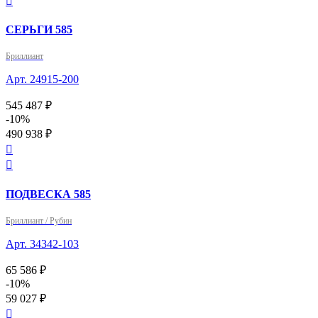

СЕРЬГИ 585
Бриллиант
Арт. 24915-200
545 487 ₽
-10%
490 938 ₽


ПОДВЕСКА 585
Бриллиант / Рубин
Арт. 34342-103
65 586 ₽
-10%
59 027 ₽
