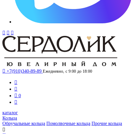




+7(910)340-89-89
Ежедневно, с 9:00 до 18:00



0

каталог
Кольца
Обручальные кольца
Помолвочные кольца
Прочие кольца
