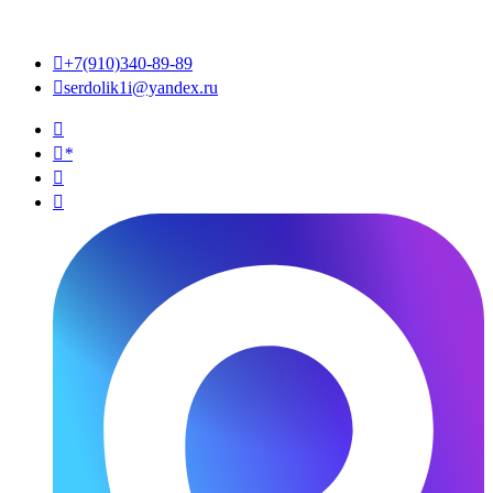

+7(910)340-89-89

serdolik1i@yandex.ru

*

