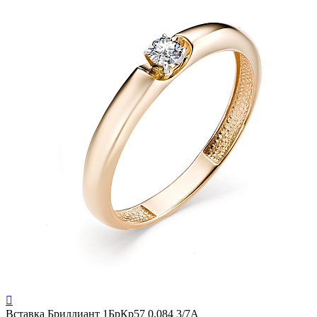

Вставка
Бриллиант 1БрКр57 0,084 3/7А