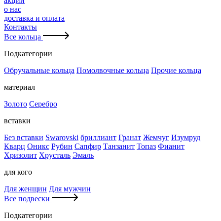
акции
о нас
доставка и оплата
Контакты
Все кольца
Подкатегории
Обручальные кольца
Помолвочные кольца
Прочие кольца
материал
Золото
Серебро
вставки
Без вставки
Swarovski
бриллиант
Гранат
Жемчуг
Изумруд
Кварц
Оникс
Рубин
Сапфир
Танзанит
Топаз
Фианит
Хризолит
Хрусталь
Эмаль
для кого
Для женщин
Для мужчин
Все подвески
Подкатегории