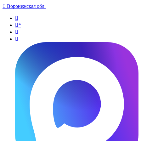

Воронежская обл.

*

