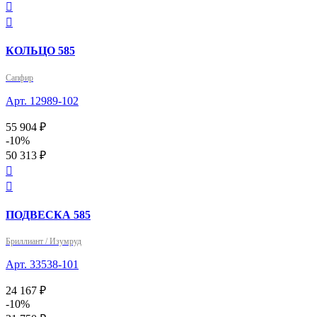


КОЛЬЦО 585
Сапфир
Арт. 12989-102
55 904 ₽
-10%
50 313 ₽


ПОДВЕСКА 585
Бриллиант / Изумруд
Арт. 33538-101
24 167 ₽
-10%