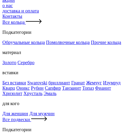
акции
о нас
доставка и оплата
Контакты
Все кольца
Подкатегории
Обручальные кольца
Помолвочные кольца
Прочие кольца
материал
Золото
Серебро
вставки
Без вставки
Swarovski
бриллиант
Гранат
Жемчуг
Изумруд
Кварц
Оникс
Рубин
Сапфир
Танзанит
Топаз
Фианит
Хризолит
Хрусталь
Эмаль
для кого
Для женщин
Для мужчин
Все подвески
Подкатегории