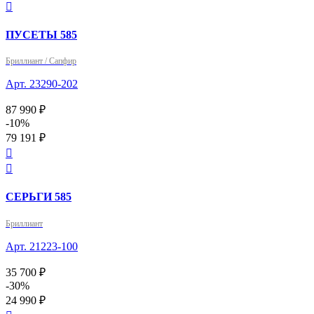

ПУСЕТЫ 585
Бриллиант / Сапфир
Арт. 23290-202
87 990 ₽
-10%
79 191 ₽


СЕРЬГИ 585
Бриллиант
Арт. 21223-100
35 700 ₽
-30%
24 990 ₽