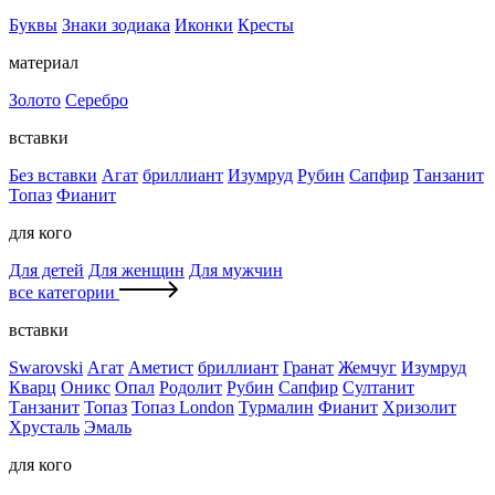
Буквы
Знаки зодиака
Иконки
Кресты
материал
Золото
Серебро
вставки
Без вставки
Агат
бриллиант
Изумруд
Рубин
Сапфир
Танзанит
Топаз
Фианит
для кого
Для детей
Для женщин
Для мужчин
все категории
вставки
Swarovski
Агат
Аметист
бриллиант
Гранат
Жемчуг
Изумруд
Кварц
Оникс
Опал
Родолит
Рубин
Сапфир
Султанит
Танзанит
Топаз
Топаз London
Турмалин
Фианит
Хризолит
Хрусталь
Эмаль
для кого