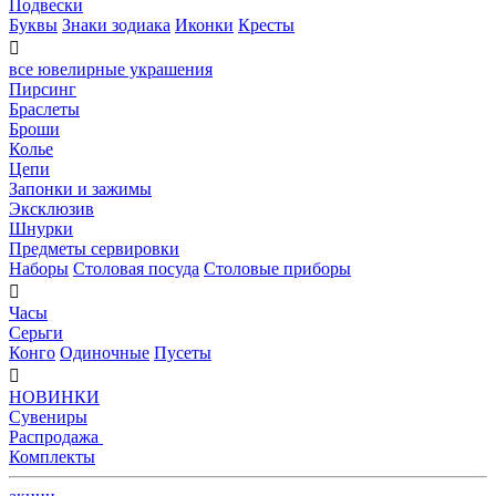
Подвески
Буквы
Знаки зодиака
Иконки
Кресты

все ювелирные украшения
Пирсинг
Браслеты
Броши
Колье
Цепи
Запонки и зажимы
Эксклюзив
Шнурки
Предметы сервировки
Наборы
Столовая посуда
Столовые приборы

Часы
Серьги
Конго
Одиночные
Пусеты

НОВИНКИ
Сувениры
Распродажа
Комплекты