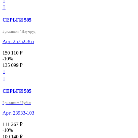


СЕРЬГИ 585
Бриллиант / Изумруд
Арт. 25752-365
150 110 ₽
-10%
135 099 ₽


СЕРЬГИ 585
Бриллиант / Рубин
Арт. 23933-103
111 267 ₽
-10%
100 140 ₽