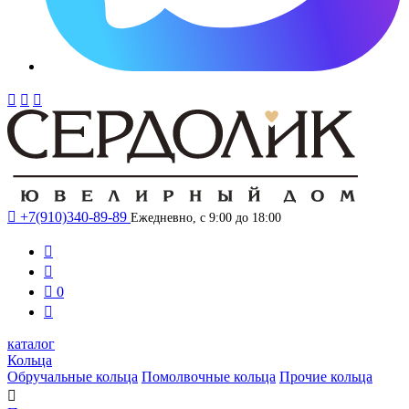




+7(910)340-89-89
Ежедневно, с 9:00 до 18:00



0

каталог
Кольца
Обручальные кольца
Помолвочные кольца
Прочие кольца
