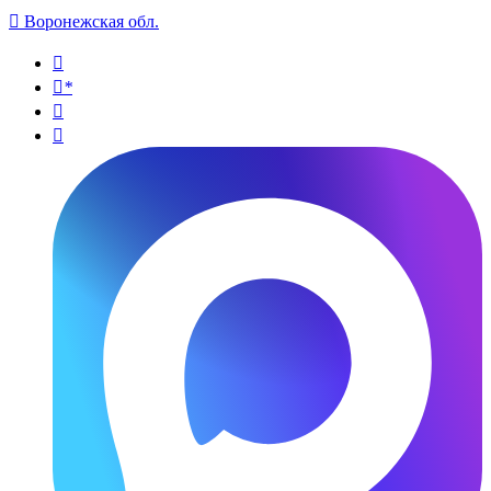

Воронежская обл.

*

