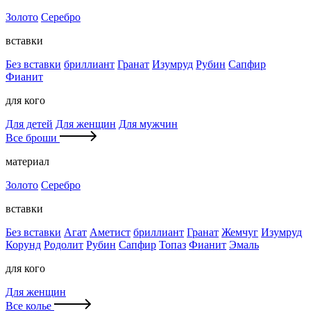
Золото
Серебро
вставки
Без вставки
бриллиант
Гранат
Изумруд
Рубин
Сапфир
Фианит
для кого
Для детей
Для женщин
Для мужчин
Все броши
материал
Золото
Серебро
вставки
Без вставки
Агат
Аметист
бриллиант
Гранат
Жемчуг
Изумруд
Корунд
Родолит
Рубин
Сапфир
Топаз
Фианит
Эмаль
для кого
Для женщин
Все колье