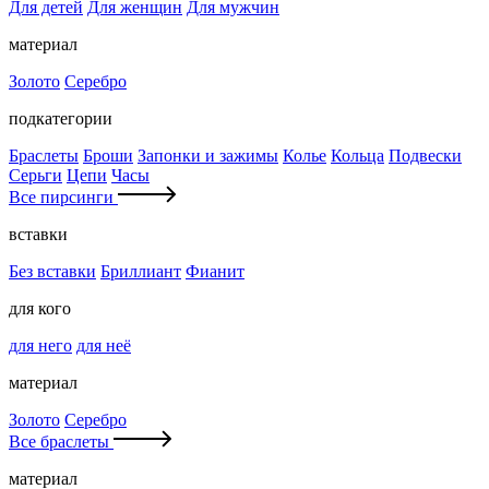
Для детей
Для женщин
Для мужчин
материал
Золото
Серебро
подкатегории
Браслеты
Броши
Запонки и зажимы
Колье
Кольца
Подвески
Серьги
Цепи
Часы
Все пирсинги
вставки
Без вставки
Бриллиант
Фианит
для кого
для него
для неё
материал
Золото
Серебро
Все браслеты
материал