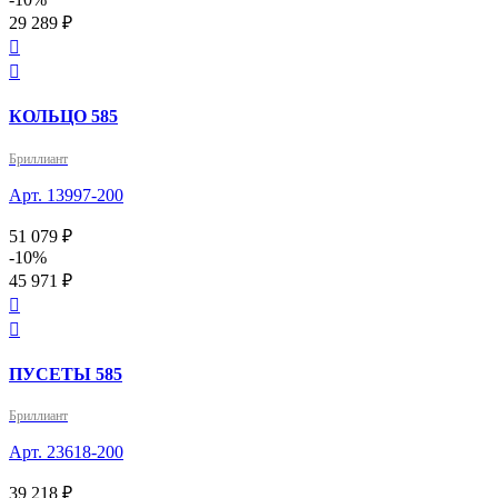
29 289 ₽


КОЛЬЦО 585
Бриллиант
Арт. 13997-200
51 079 ₽
-10%
45 971 ₽


ПУСЕТЫ 585
Бриллиант
Арт. 23618-200
39 218 ₽