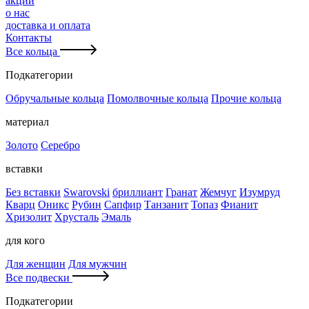
акции
о нас
доставка и оплата
Контакты
Все кольца
Подкатегории
Обручальные кольца
Помолвочные кольца
Прочие кольца
материал
Золото
Серебро
вставки
Без вставки
Swarovski
бриллиант
Гранат
Жемчуг
Изумруд
Кварц
Оникс
Рубин
Сапфир
Танзанит
Топаз
Фианит
Хризолит
Хрусталь
Эмаль
для кого
Для женщин
Для мужчин
Все подвески
Подкатегории