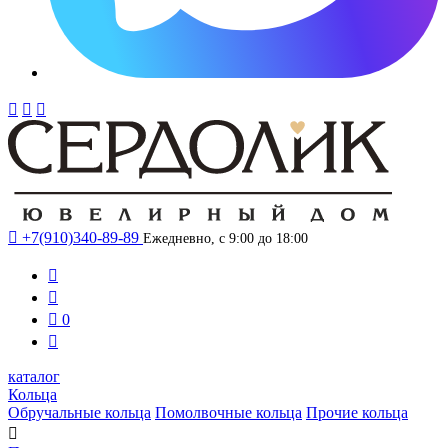




+7(910)340-89-89
Ежедневно, с 9:00 до 18:00



0

каталог
Кольца
Обручальные кольца
Помолвочные кольца
Прочие кольца
