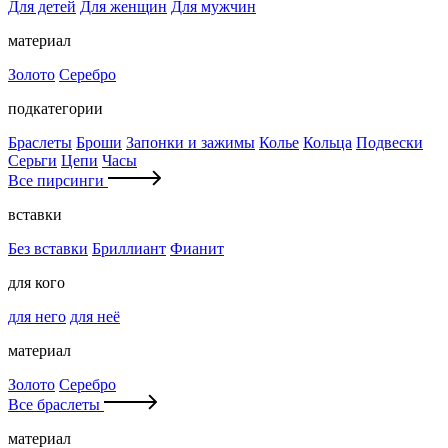
Для детей
Для женщин
Для мужчин
материал
Золото
Серебро
подкатегории
Браслеты
Броши
Запонки и зажимы
Колье
Кольца
Подвески
Серьги
Цепи
Часы
Все пирсинги
вставки
Без вставки
Бриллиант
Фианит
для кого
для него
для неё
материал
Золото
Серебро
Все браслеты
материал