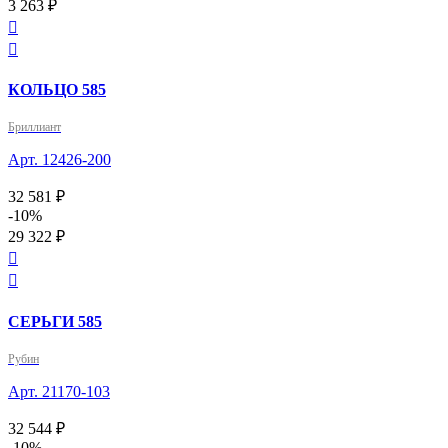
3 263 ₽


КОЛЬЦО 585
Бриллиант
Арт. 12426-200
32 581 ₽
-10%
29 322 ₽


СЕРЬГИ 585
Рубин
Арт. 21170-103
32 544 ₽
-10%