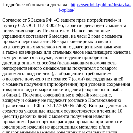
Подробнее об оплате и доставке:
https://serdolikgold.ru/dostavka-
i-oplata/
Согласно ст.5 Закона РФ «О защите прав потребителей» и
пункту 6.2. ОСТ 117-3-002-95, гарантия действует с момента
получения изделия Покупателем. На все ювелирные
украшения составляет 6 месяцев, на часы 2 года с момента
продажи через магазин. Возврат ювелирных изделий
из драгоценных металлов и/или с драгоценными камнями,
а также ювелирных или стальных часов надлежащего качества
осуществляется в случае, если изделие приобретено
дистанционным способом (исключающим возможность
непосредственного ознакомления покупателя с товаром
до момента выдачи чека), а обращение с требованием
о возврате получено не позднее 7 (семи) календарных дней
с момента получения (приобретения) при условии сохранения
товарного вида и маркировки изделия (сохранены пломбы
и бирки). Покупки, совершённые в офлайн-магазине,
возврату и обмену не подлежат (согласно Постановлению
Правительства РФ от 31.12.2020 № 2463). Возврат денежных
средств за указанные изделия осуществляется в течение 10
(десяти) рабочих дней с момента получения изделий
продавцом. Транспортные расходы продавца при возврате
ювелирных изделий из драгоценных металлов и/или
с драгоценными камнями, ювелирных и стальных часов