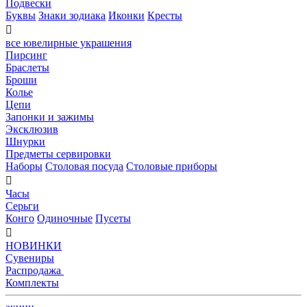
Подвески
Буквы
Знаки зодиака
Иконки
Кресты

все ювелирные украшения
Пирсинг
Браслеты
Броши
Колье
Цепи
Запонки и зажимы
Эксклюзив
Шнурки
Предметы сервировки
Наборы
Столовая посуда
Столовые приборы

Часы
Серьги
Конго
Одиночные
Пусеты

НОВИНКИ
Сувениры
Распродажа
Комплекты