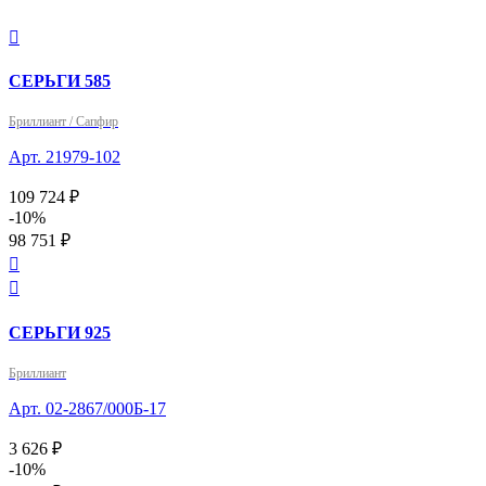

СЕРЬГИ 585
Бриллиант / Сапфир
Арт. 21979-102
109 724 ₽
-10%
98 751 ₽


СЕРЬГИ 925
Бриллиант
Арт. 02-2867/000Б-17
3 626 ₽
-10%