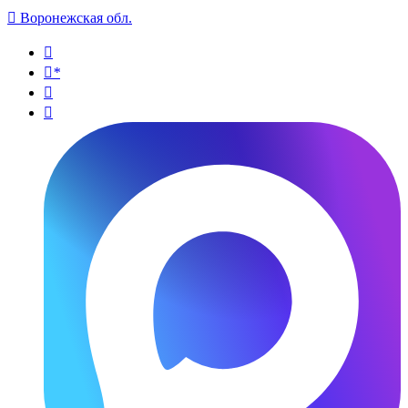

Воронежская обл.

*

