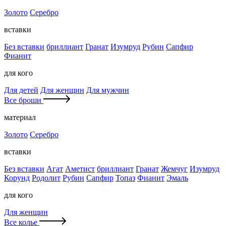
Золото
Серебро
вставки
Без вставки
бриллиант
Гранат
Изумруд
Рубин
Сапфир
Фианит
для кого
Для детей
Для женщин
Для мужчин
Все броши
материал
Золото
Серебро
вставки
Без вставки
Агат
Аметист
бриллиант
Гранат
Жемчуг
Изумруд
Корунд
Родолит
Рубин
Сапфир
Топаз
Фианит
Эмаль
для кого
Для женщин
Все колье