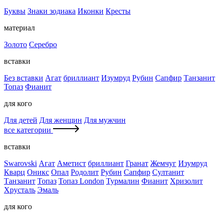
Буквы
Знаки зодиака
Иконки
Кресты
материал
Золото
Серебро
вставки
Без вставки
Агат
бриллиант
Изумруд
Рубин
Сапфир
Танзанит
Топаз
Фианит
для кого
Для детей
Для женщин
Для мужчин
все категории
вставки
Swarovski
Агат
Аметист
бриллиант
Гранат
Жемчуг
Изумруд
Кварц
Оникс
Опал
Родолит
Рубин
Сапфир
Султанит
Танзанит
Топаз
Топаз London
Турмалин
Фианит
Хризолит
Хрусталь
Эмаль
для кого